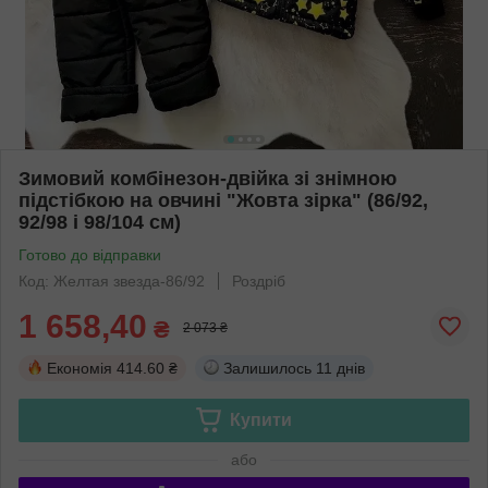
Зимовий комбінезон-двійка зі знімною
підстібкою на овчині "Жовта зірка" (86/92,
92/98 і 98/104 см)
Готово до відправки
Код: Желтая звезда-86/92
Роздріб
1 658,40
₴
2 073 ₴
Економія
414.60 ₴
Залишилось
11 днів
Купити
або