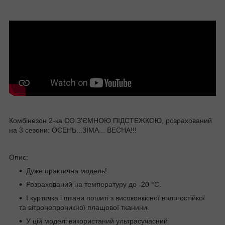
Комбінезон 2-ка СО З'ЄМНОЮ ПІДСТЕЖКОЮ, розрахований
на 3 сезони: ОСЕНЬ...ЗІМА... ВЕСНА!!!
Опис:
Дуже практична модель!
Розрахований на температуру до -20 °C.
І курточка і штани пошиті з високоякісної вологостійкої
та вітронепроникної плащової тканини.
У цій моделі використаний ультрасучасний