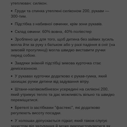
утеплювач: силікон.
Груди та спинка утеплені силіконом 200, рукави —
300-тим.
Підстібка з набивної овчинки, крім зони рукавів.
Склад овчини: 60% вовна, 40% поліестер
Зроблено це для того, щоб дитина без зайвих зусиль
могла йти за руку з батьком або у разі падіння в сніг (на
зимовій прогулянці) могла швидко виставити ручки
перед собою.
Завдяки знімній підстібці зимова курточка стає
демісезонною.
У рукавах курточки додатково є рукав-гумка, який
захищає ручки дитини від задування вітру.
Штани-напівкомбінезон усередині на силіконі 200,
який утримує тепло та дає можливість вільно та швидко
переміщатися.
Бретелі із застібками "фастекс", які додатково
регулюють висоту посадки.
У холошах допускається підкат, який також слугує
захистом від задування й може використовуватися як