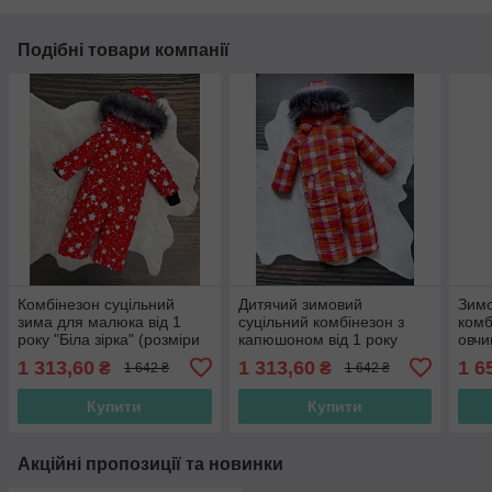
Подібні товари компанії
Комбінезон суцільний
Дитячий зимовий
Зимо
зима для малюка від 1
суцільний комбінезон з
комб
року "Біла зірка" (розміри
капюшоном від 1 року
овчи
80, 86, 92 та 98 см)
"Клітка помаранчева"
"Лим
1 313,60
1 313,60
1 6
₴
₴
1 642 ₴
1 642 ₴
(розміри 86, 92 і 98 см)
98/1
Купити
Купити
Акційні пропозиції та новинки