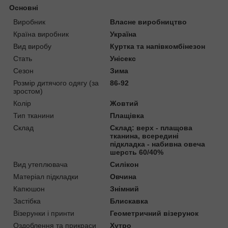
Основні
Виробник
Власне виробництво
Країна виробник
Україна
Вид виробу
Куртка та напівкомбінезон
Стать
Унісекс
Сезон
Зима
Розмір дитячого одягу (за
86-92
зростом)
Колір
Жовтий
Тип тканини
Плащівка
Склад
Склад: верх - плащова
тканина, всередині
підкладка - набивна овеча
шерсть 60/40%
Вид утеплювача
Силікон
Матеріал підкладки
Овчина
Капюшон
Знімний
Застібка
Блискавка
Візерунки і принти
Геометричний візерунок
Оздоблення та прикраси
Хутро