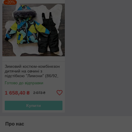
–20%
Зимовий костюм-комбінезон
дитячий на овчині з
підстібкою "Лимони" (86/92,
92/98 і 98/104 см)
Готово до відправки
1 658,40
₴
2 073 ₴
Купити
Про нас