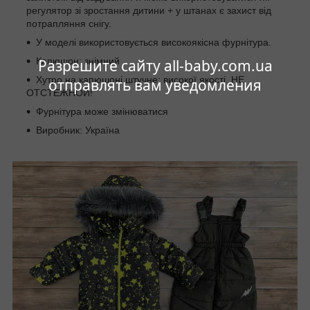
регулятор зі зростання дитини + у штанах є захист від
потрапляння снігу.
У моделі використовується високоякісна фурнітура.
Капюшон: знімний
Разрешите сайту all-baby.com.ua
Хутро на капюшоні штучне; високої якості. НЕ
отправлять вам уведомления
ОТСТЕЖНОЙ!
Фурнітура може змінюватися
Виробник: Україна