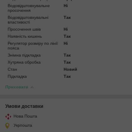
Водовідштовхувальне
Ні
просочення
Водовідштовхувальні
Так
властивості
Просочення швів
Ні
Наявність кишень
Так
Регулятор розміру по лінії
Ні
пояса
Знімна підкладка
Так
Хутряна обробка
Так
Стан
Новий
Підкладка
Так
Приховати
Умови доставки
Нова Пошта
Укрпошта