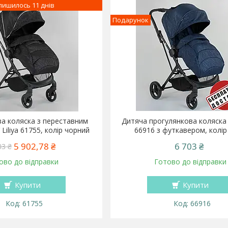
лишилось 11 днів
Подарунок
а коляска з переставним
Дитяча прогулянкова коляска J
 Liliya 61755, колір чорний
66916 з футкавером, колір
5 902,78 ₴
6 703 ₴
03 ₴
ово до відправки
Готово до відправки
Купити
Купити
61755
66916