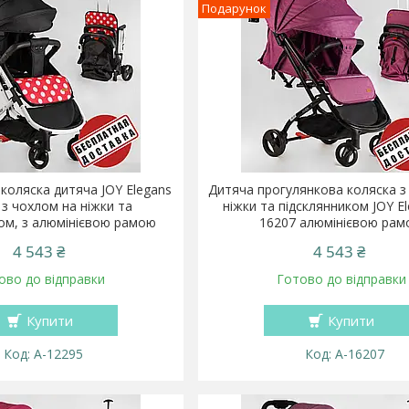
Подарунок
коляска дитяча JOY Elegans
Дитяча прогулянкова коляска з
 з чохлом на ніжки та
ніжки та підсклянником JOY El
ом, з алюмінієвою рамою
16207 алюмінієвою ра
4 543 ₴
4 543 ₴
ово до відправки
Готово до відправки
Купити
Купити
A-12295
A-16207