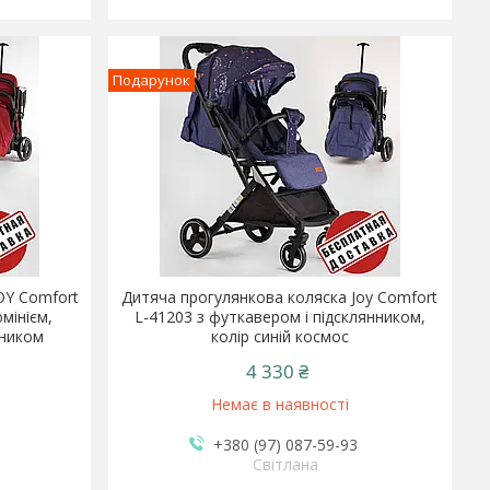
Подарунок
OY Comfort
Дитяча прогулянкова коляска Joy Comfort
мінієм,
L-41203 з футкавером і підсклянником,
нником
колір синій космос
4 330 ₴
Немає в наявності
+380 (97) 087-59-93
Світлана