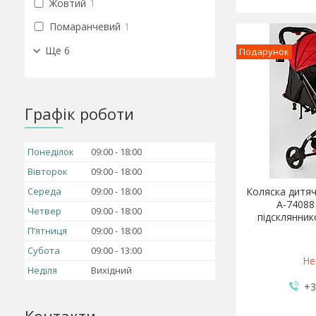
Жовтий
1
Помаранчевий
1
Ще 6
Подарунок
Графік роботи
Понеділок
09:00
18:00
Вівторок
09:00
18:00
Середа
09:00
18:00
Коляска дитяч
A-74088
Четвер
09:00
18:00
підсклянник
Пʼятниця
09:00
18:00
Субота
09:00
13:00
Не
Неділя
Вихідний
+3