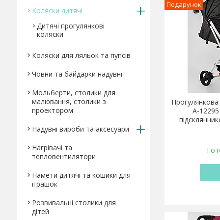
Подарунок
Коляски дитячі
Дитячі прогулянкові
коляски
Коляски для ляльок та пупсів
Човни та байдарки надувні
Мольберти, столики для
малювання, столики з
Прогулянкова 
проектором
A-12295
підсклянник
Надувні вироби та аксесуари
Нагрівачі та
Гот
тепловентилятори
Намети дитячі та кошики для
іграшок
Розвивальні столики для
дітей