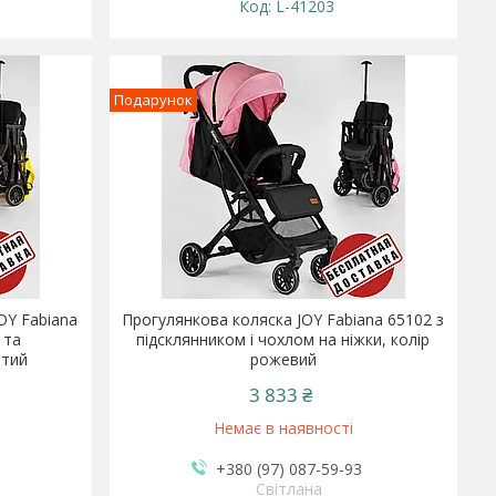
L-41203
Подарунок
OY Fabiana
Прогулянкова коляска JOY Fabiana 65102 з
 та
підсклянником і чохлом на ніжки, колір
втий
рожевий
3 833 ₴
Немає в наявності
+380 (97) 087-59-93
Світлана