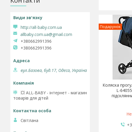
Контакти
Подарунок
http://all-baby.com.ua
allbaby.com.ua@gmail.com
+380662991396
+380662991396
вул.Базова, буд.17, Одеса, Україна
Коляска прогу
L-64055
💥 ALL-BABY - інтернет - магазин
підсклянн
товарів для дітей
Не
Світлана
+3