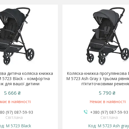
єва дитяча коляска книжка
Коляска-книжка прогулянкова 
M 5723 Black – комфортна
M 5723 Ash Gray з трьома рівня
ж для вашої дитини
п’ятиточковими ремен
5 666 ₴
5 790 ₴
має в наявності
Немає в наявності
80 (97) 087-59-93
+380 (97) 087-59-93
Світлана
Світлана
M 5723 Black
M 5723 Ash gra