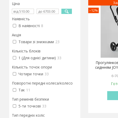
За
Ціна
–12%
Наявність
В наявності
8
Акція
Товари зі знижками
23
Кількість блоків
1 (Для однієї дитини)
33
Прогулянков
Кількість точок опори
сидінням JOY
Чотири точки
33
6 7
Поворотні передні колеса/колесо
Гот
Так
11
Тип ременів безпеки
5-ти точкові
33
Тип передніх коліс