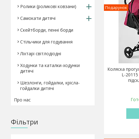
Ролики (роликові ковзани)
Подарунок
Самокати дитячі
Скейтборди, пенні борди
Стільчики для годування
Ліхтарі світлодіодні
Ходунки та каталки-ходунки
Коляска прогу
дитячі
L-20115
підс
Шезлонги, гойдалки, крісла-
гойдалки дитячі
Гот
Про нас
Фільтри