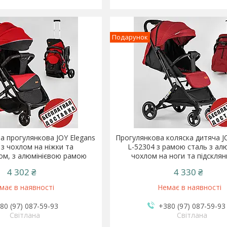
Подарунок
а прогулянкова JOY Elegans
Прогулянкова коляска дитяча J
 з чохлом на ніжки та
L-52304 з рамою сталь з алю
ом, з алюмінієвою рамою
чохлом на ноги та підскля
4 302 ₴
4 330 ₴
має в наявності
Немає в наявності
80 (97) 087-59-93
+380 (97) 087-59-93
Світлана
Світлана