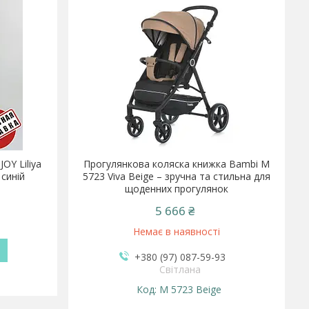
OY Liliya
Прогулянкова коляска книжка Bambi M
 синій
5723 Viva Beige – зручна та стильна для
щоденних прогулянок
5 666 ₴
Немає в наявності
+380 (97) 087-59-93
Світлана
M 5723 Beige