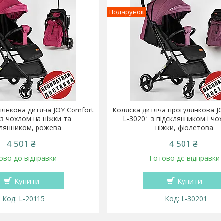
Подарунок
лянкова дитяча JOY Comfort
Коляска дитяча прогулянкова J
 з чохлом на ніжки та
L-30201 з підсклянником і ч
клянником, рожева
ніжки, фіолетова
4 501 ₴
4 501 ₴
ово до відправки
Готово до відправки
Купити
Купити
L-20115
L-30201