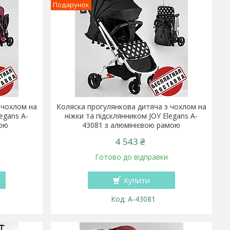
Подарунок
 чохлом на
Коляска прогулянкова дитяча з чохлом на
egans A-
ніжки та підсклянником JOY Elegans A-
мою
43081 з алюмінієвою рамою
4 543 ₴
Готово до відправки
Купити
A-43081