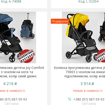
A-74088
L-52304
Подарунок
лянкова дитяча Joy Comfort
Коляска прогулянкова дитяча J
 з чохлом на ноги та
73003 з чохлом на ніжки
иком, колір синій джинс
підсклянником, колір жо
4 216 ₴
3 914 ₴
має в наявності
Немає в наявності
80 (97) 087-59-93
+380 (97) 087-59-93
Світлана
Світлана