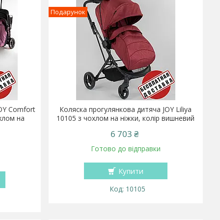
Подарунок
OY Comfort
Коляска прогулянкова дитяча JOY Liliya
охлом на
10105 з чохлом на ніжки, колір вишневий
6 703 ₴
Готово до відправки
Купити
10105