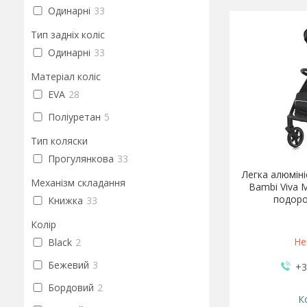
Одинарні
33
Тип задніх коліс
Одинарні
33
Матеріал коліс
EVA
28
Поліуретан
5
Тип коляски
Прогулянкова
33
Легка алюміні
Механізм складання
Bambi Viva 
подоро
Книжка
33
Колір
Не
Black
2
Бежевий
3
+3
Бордовий
2