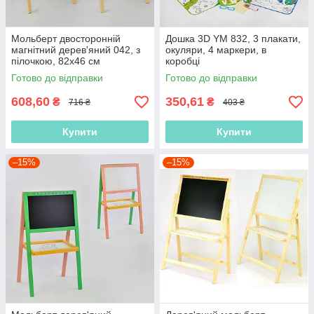
Мольберт двосторонній
Дошка 3D YM 832, 3 плакати,
магнітний дерев'яний 042, з
окуляри, 4 маркери, в
пілочкою, 82х46 см
коробці
Готово до відправки
Готово до відправки
608,60
350,61
₴
₴
716 ₴
403 ₴
Купити
Купити
–15%
–15%