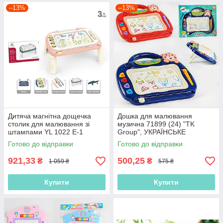
–13%
–13%
Дитяча магнітна дощечка
Дошка для малювання
столик для малювання зі
музична 71899 (24) "TK
штампами YL 1022 E-1
Group", УКРАЇНСЬКЕ
рожева
ОЗВУЧУВАННЯ, 2 кольори,
Готово до відправки
Готово до відправки
абетка, пісні, цифри,
921,33
500,25
₴
₴
1 059 ₴
575 ₴
Купити
Купити