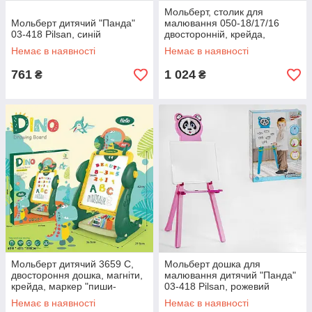
Мольберт, столик для
Мольберт дитячий "Панда"
малювання 050-18/17/16
03-418 Pilsan, синій
двосторонній, крейда,
маркери, настільні ігри
Немає в наявності
Немає в наявності
761
1 024
₴
₴
Мольберт дитячий 3659 С,
Мольберт дошка для
двостороння дошка, магніти,
малювання дитячий "Панда"
крейда, маркер "пиши-
03-418 Pilsan, рожевий
витирай"
Немає в наявності
Немає в наявності