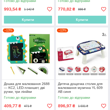
Готово до відправки
Готово до відправки
993,54
770,82
₴
₴
1 142 ₴
886 ₴
Купити
Купити
–13%
–13%
Дошка для малювання 2688
Дитяча дощечка столик для
— KC2, LED-планшет, дві
малювання музична YL 609
ручки, три лінійки
AB синя
Готово до відправки
Готово до відправки
409,77
896,97
₴
₴
471 ₴
1 031 ₴