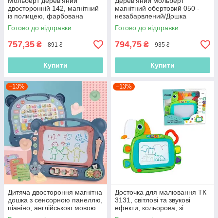
Мольберт дерев'яний
Дерев'яний мольберт
двосторонній 142, магнітний
магнітний обертовий 050 -
із полицею, фарбована
незабарвлений/Дошка
висота 80 см, 40х26 см
ш40*в55см, Підставка
Готово до відправки
Готово до відправки
ш55*в110см
757,35
794,75
₴
₴
891 ₴
935 ₴
Купити
Купити
–13%
–13%
Дитяча двостороння магнітна
Досточка для малювання ТК
дошка з сенсорною панеллю,
3131, світлові та звукові
піаніно, англійською мовою
ефекти, кольорова, зі
648 A-65
штампами, в коробці