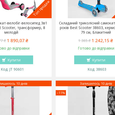
Топ продаж
кат-велобіг-велосипед 3в1
Складаний триколісний самокат 
t Scooter, трансформер, 8
років Best Scooter 38603, кермо
мелодій
79 см, Блакитний
1 890,07 ₴
1 242,15 ₴
77 ₴
1 365 ₴
ово до відправки
Готово до відправки
Купити
Купити
JT 90601
38603
лишилось 10 днів
Залишилось 10 днів
–11%