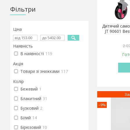
Фільтри
Дитячий само
Ціна
JT 90601 Bes
2 0
Наявність
В наявності
119
Гот
Акція
Товари зі знижками
117
Колір
Бежевий
1
За
Блакитний
31
–9%
Бузковий
2
Білий
14
Бірюзовий
10