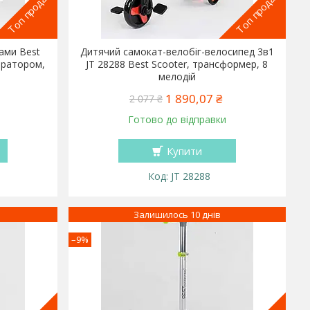
Топ продаж
Топ продаж
нами Best
Дитячий самокат-велобіг-велосипед 3в1
ератором,
JT 28288 Best Scooter, трансформер, 8
мелодій
1 890,07 ₴
2 077 ₴
Готово до відправки
Купити
JT 28288
Залишилось 10 днів
–9%