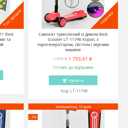
Топ продаж
Новинка
11 Best
Самокат триколісний із димом Best
ами та
Scooter LT-11746 Корал, з
ий
парогенератором, світлом і звуками
машини
1 793,61 ₴
1 971 ₴
Готово до відправки
Купити
LT-11746
Залишилось 10 днів
–3%