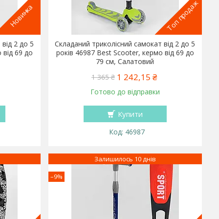
Топ продаж
Новинка
від 2 до 5
Складаний триколісний самокат від 2 до 5
 від 69 до
років 46987 Best Scooter, кермо від 69 до
79 см, Салатовий
1 242,15 ₴
1 365 ₴
Готово до відправки
Купити
46987
Залишилось 10 днів
–9%