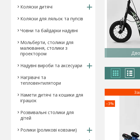
Коляски дитячі
Коляски для ляльок та пупсів
Човни та байдарки надувні
Мольберти, столики для
малювання, столики з
Дво
проектором
Надувні вироби та аксесуари
Нагрівачі та
тепловентилятори
За
Намети дитячі та кошики для
іграшок
–3%
Розвивальні столики для
дітей
Ролики (роликові ковзани)