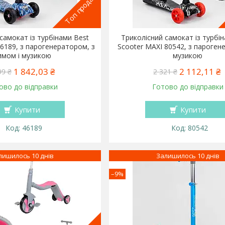
Топ продаж
самокат із турбінами Best
Триколісний самокат із турбі
46189, з парогенератором, з
Scooter MAXI 80542, з пароген
имом і музикою
музикою
1 842,03 ₴
2 112,11 ₴
99 ₴
2 321 ₴
ово до відправки
Готово до відправки
Купити
Купити
46189
80542
лишилось 10 днів
Залишилось 10 днів
–9%