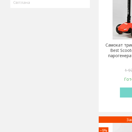
Світлана
Самокат трик
Best Scoot
парогенерат
1 9
Гот
За
–9%