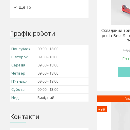
Ще 16
Складаний три
Графік роботи
років Best Sco
7
Понеділок
09:00
18:00
1 6
Вівторок
09:00
18:00
Гот
Середа
09:00
18:00
Четвер
09:00
18:00
Пʼятниця
09:00
18:00
Субота
09:00
13:00
Неділя
Вихідний
За
–9%
Контакти