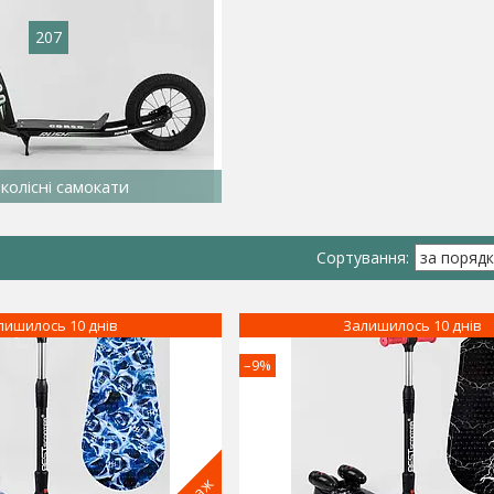
207
колісні самокати
лишилось 10 днів
Залишилось 10 днів
–9%