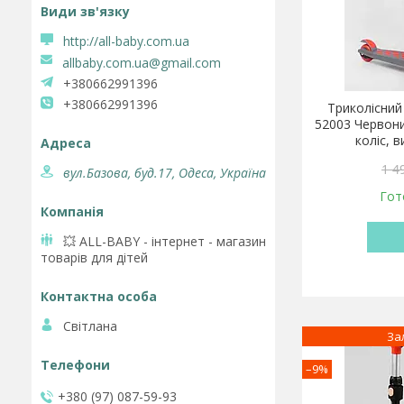
http://all-baby.com.ua
allbaby.com.ua@gmail.com
+380662991396
+380662991396
Триколісний
52003 Червони
коліс, 
1 4
вул.Базова, буд.17, Одеса, Україна
Гот
💥 ALL-BABY - інтернет - магазин
товарів для дітей
Світлана
За
–9%
+380 (97) 087-59-93