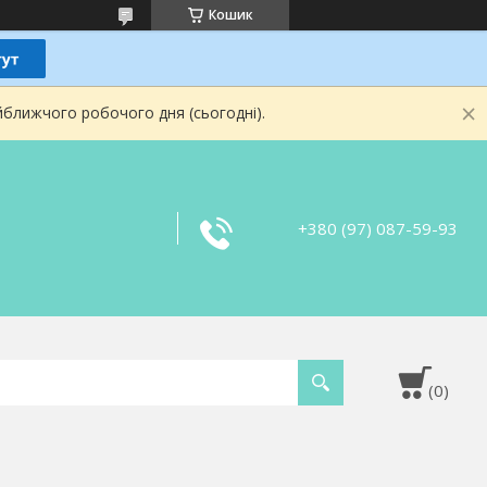
Кошик
йближчого робочого дня (сьогодні).
+380 (97) 087-59-93