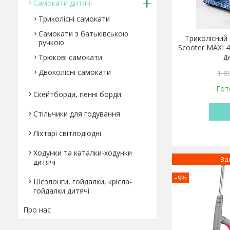
Самокати дитячі
Триколісні самокати
Самокати з батьківською
Триколісний 
ручкою
Scooter MAXI 
д
Трюкові самокати
Двоколісні самокати
1 8
Гот
Скейтборди, пенні борди
Стільчики для годування
Ліхтарі світлодіодні
Ходунки та каталки-ходунки
За
дитячі
–9%
Шезлонги, гойдалки, крісла-
гойдалки дитячі
Про нас