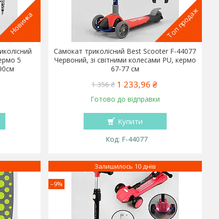
Топ продаж
Новинка
иколісний
Самокат триколісний Best Scooter F-44077
кермо 5
Червоний, зі світними колесами PU, кермо
90см
67-77 см
1 233,96 ₴
1 356 ₴
Готово до відправки
Купити
F-44077
Залишилось 10 днів
–9%