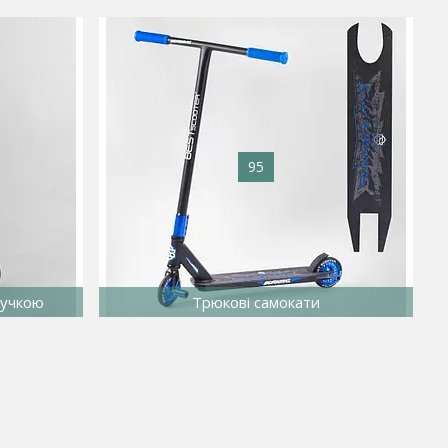
95
ручкою
Трюкові самокати