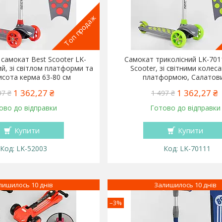
Топ продаж
 самокат Best Scooter LK-
Самокат триколісний LK-701
й, зі світлом платформи та
Scooter, зі світними колес
висота керма 63-80 см
платформою, Салатов
1 362,27 ₴
1 362,27 ₴
97 ₴
1 497 ₴
ово до відправки
Готово до відправки
Купити
Купити
LK-52003
LK-70111
лишилось 10 днів
Залишилось 10 днів
–3%