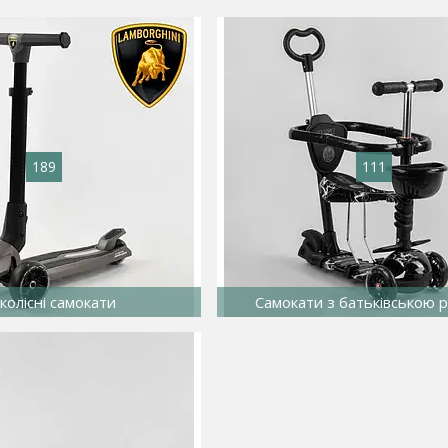
189
111
колісні самокати
Самокати з батьківською 