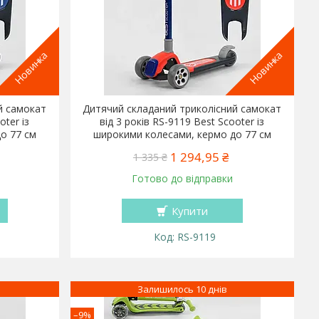
Новинка
Новинка
й самокат
Дитячий складаний триколісний самокат
oter із
від 3 років RS-9119 Best Scooter із
о 77 см
широкими колесами, кермо до 77 см
1 294,95 ₴
1 335 ₴
Готово до відправки
Купити
RS-9119
Залишилось 10 днів
–9%