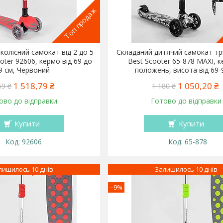
Топ продаж
колісний самокат від 2 до 5
Складаний дитячий самокат тр
oter 92606, кермо від 69 до
Best Scooter 65-878 MAXI, 
9 см, Червоний
положень, висота від 69-
1 518,79 ₴
1 050,20 ₴
69 ₴
1 180 ₴
ово до відправки
Готово до відправки
Купити
Купити
92606
65-878
лишилось 10 днів
Залишилось 10 днів
–9%