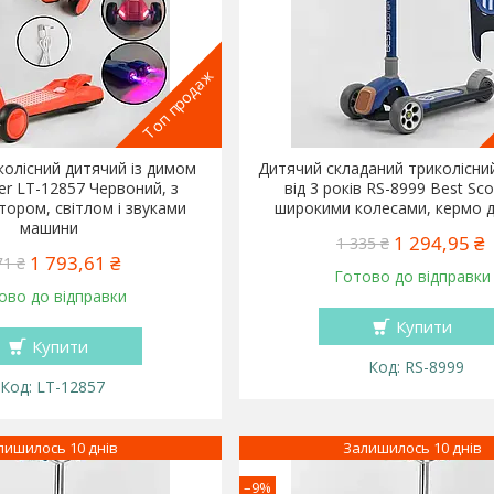
Топ продаж
олісний дитячий із димом
Дитячий складаний триколісни
er LT-12857 Червоний, з
від 3 років RS-8999 Best Sco
ором, світлом і звуками
широкими колесами, кермо д
машини
1 294,95 ₴
1 335 ₴
1 793,61 ₴
71 ₴
Готово до відправки
ово до відправки
Купити
Купити
RS-8999
LT-12857
лишилось 10 днів
Залишилось 10 днів
–9%