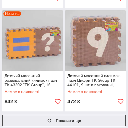
Новинка
Дитячий масажний
Дитячий масажний килимок-
розвивальний килимок пазл
пазл Цифри TK Group ТК
ТК 43202 "TK Group", 16
44101, 9 шт. в пакованні,
елементів, термокилимок
30х30 см.
Немає в наявності
Немає в наявності
842
472
₴
₴
Показати ще