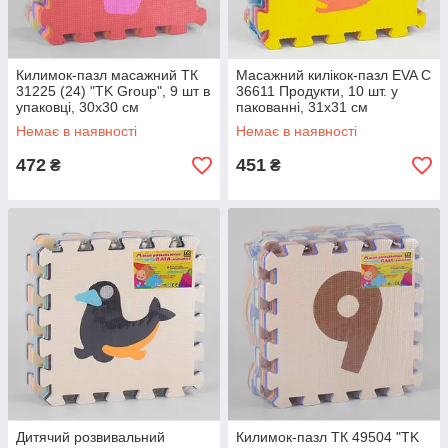
Килимок-пазл масажний ТК
Масажний килікок-пазл EVA C
31225 (24) "TK Group", 9 шт в
36611 Продукти, 10 шт. у
упаковці, 30х30 см
пакованні, 31х31 см
Немає в наявності
Немає в наявності
472
451
₴
₴
Дитячий розвивальний
Килимок-пазл ТК 49504 "TK