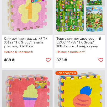
Килимок-пазл масажний ТК
Термокилимок двосторонній
30122 "TK Group", 9 шт в
EVA C 44755 "TK Group"
упаковці, 30х30 см
180х120 см, 1 вид, в сумці
Немає в наявності
Немає в наявності
488
373
₴
₴
Топ продажів