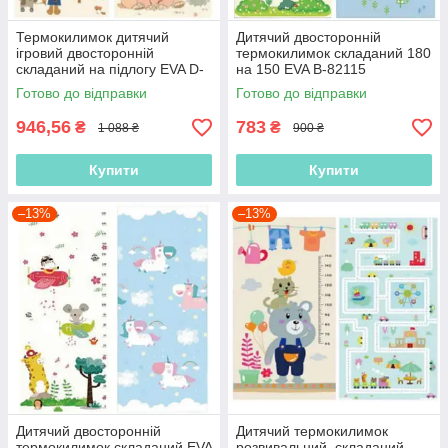
Термокилимок дитячий
Дитячий двосторонній
ігровий двосторонній
термокилимок складаний 180
складаний на підлогу EVA D-
на 150 EVA В-82115
70804, 180х200х0.8 см, у
180х150х0.8 см, у сумці
Готово до відправки
Готово до відправки
сумці
946,56
783
₴
₴
1 088 ₴
900 ₴
Купити
Купити
–13%
–13%
Дитячий двосторонній
Дитячий термокилимок
термокилимок складаний EVA
розвивальний, складаний