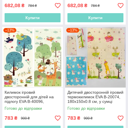
682,08
682,08
₴
₴
784 ₴
784 ₴
Купити
Купити
–13%
–13%
Килимок ігровий
Дитячий двосторонній ігровий
двосторонній для дітей на
термокилимок EVA В-20074,
підлогу EVA B-40096,
180х150х0.8 см, у сумці
180х150х0.8 см, у сумці
Готово до відправки
Готово до відправки
783
783
₴
₴
900 ₴
900 ₴