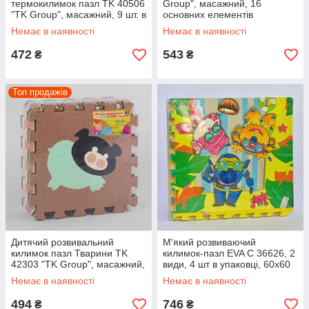
термокилимок пазл TK 40506
Group", масажний, 16
"TK Group", масажний, 9 шт. в
основних елементів
пакованні, 30х30 см
Немає в наявності
Немає в наявності
472
543
₴
₴
Топ продажів
Дитячий розвивальний
М'який розвиваючий
килимок пазл Тварини TK
килимок-пазл EVA С 36626, 2
42303 "TK Group", масажний,
види, 4 шт в упаковці, 60х60
9 шт. в пакованні, 30х30 см
см
Немає в наявності
Немає в наявності
494
746
₴
₴