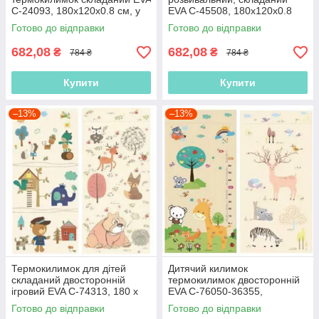
С-24093, 180х120х0.8 см, у
EVA С-45508, 180х120х0.8
сумці
см, у сумці
Готово до відправки
Готово до відправки
682,08
682,08
₴
₴
784 ₴
784 ₴
Купити
Купити
–13%
–13%
Термокилимок для дітей
Дитячий килимок
складаний двосторонній
термокилимок двосторонній
ігровий EVA С-74313, 180 х
EVA С-76050-36355,
120 х 0.8 см, у сумці
180х120х0.8 см, у сумці
Готово до відправки
Готово до відправки