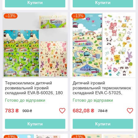
Купити
Купити
–13%
–13%
Термокилимок дитячий
Дитячий ігровий
розвивальний ігровий
розвивальний термокилимок
складаний EVA B-60026, 180
складаний EVA С-57025,
х 150 х 0.8 см, у сумці
180х120х0.8 см, у сумці
Готово до відправки
Готово до відправки
783
682,08
₴
₴
900 ₴
784 ₴
Купити
Купити
–13%
–13%