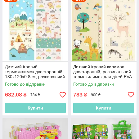
Дитячий ігровий
Дитячий ігровий килимок
термокилимок двосторонній
двосторонній, розвивальний
180х120х0.8см, розвиваючий
термокилимок для дітей EVA
для дітей EVA C-87691, у
B-30085, 180 х 150 х 0.8 см
Готово до відправки
Готово до відправки
сумці
682,08
783
₴
₴
784 ₴
900 ₴
Купити
Купити