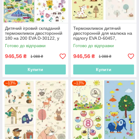
Дитячий ігровий складаний
Термокилимок дитячий
термокилимок двосторонній
двосторонній для малюка на
180 на 200 EVA D-30122, у
підлогу EVA D-60457,
сумці
180х200х0.8 см, у сумці
Готово до відправки
Готово до відправки
946,56
946,56
₴
₴
1 088 ₴
1 088 ₴
Купити
Купити
–13%
–13%