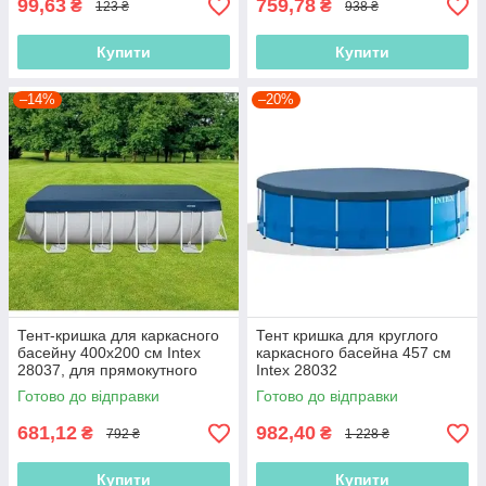
99,63
759,78
₴
₴
123 ₴
938 ₴
Купити
Купити
–14%
–20%
Тент-кришка для каркасного
Тент кришка для круглого
басейну 400х200 см Intex
каркасного басейна 457 см
28037, для прямокутного
Intex 28032
басейну
Готово до відправки
Готово до відправки
681,12
982,40
₴
₴
792 ₴
1 228 ₴
Купити
Купити