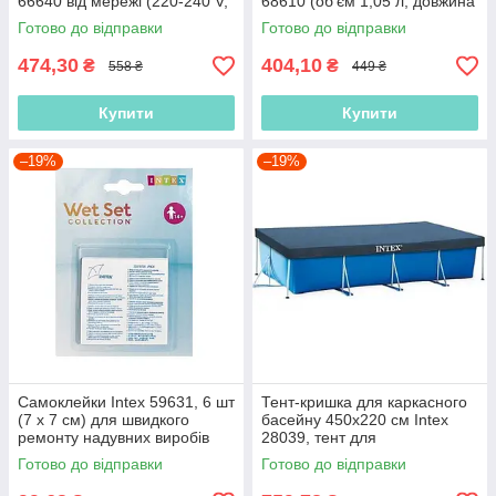
66640 від мережі (220-240 V,
68610 (об'єм 1,05 л, довжина
650 л/хв)
30 см), інтекс
Готово до відправки
Готово до відправки
474,30
404,10
₴
₴
558 ₴
449 ₴
Купити
Купити
–19%
–19%
Самоклейки Intex 59631, 6 шт
Тент-кришка для каркасного
(7 х 7 см) для швидкого
басейну 450х220 см Intex
ремонту надувних виробів
28039, тент для
прямокутного басейну
Готово до відправки
Готово до відправки