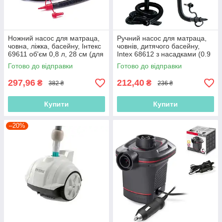
Ножний насос для матраца,
Ручний насос для матраца,
човна, ліжка, басейну, Інтекс
човнів, дитячого басейну,
69611 об'єм 0,8 л, 28 см (для
Intex 68612 з насадками (0.9
Intex і BestWay)
л, 29 см), інтекс
Готово до відправки
Готово до відправки
297,96
212,40
₴
₴
382 ₴
236 ₴
Купити
Купити
–20%