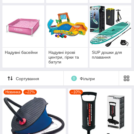
Надувні басейни
Надувні ігрові
SUP дошки для
центри, гірки та
плавання
батути
Сортування
0
Фільтри
Новинка
–22%
–10%