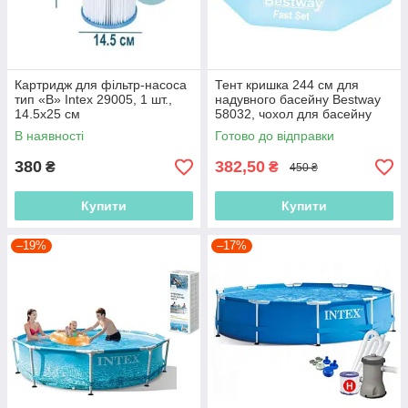
Картридж для фільтр-насоса
Тент кришка 244 см для
тип «В» Intex 29005, 1 шт.,
надувного басейну Bestway
14.5х25 см
58032, чохол для басейну
В наявності
Готово до відправки
380
382,50
₴
₴
450 ₴
Купити
Купити
–19%
–17%