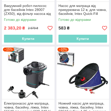
Вакуумний робот-пилосос
Насос для матраца від
для басейнів Intex 28007
прикурювача 12 в, для човна,
(ZX50), від фільтр насоса від
басейнів, Intex Quick-Fill
3 407 до 5 678 л/год
66636 (12 V, 600 л/хв) Інтекс
Готово до відправки
Готово до відправки
2 383,20
583
₴
₴
2 979 ₴
Купити
Купити
–15%
–10%
Електронасос для матраца,
Ножний насос для матраца,
човна, басейну, ліжка, Intex
човна, ліжка, басейну, Intex