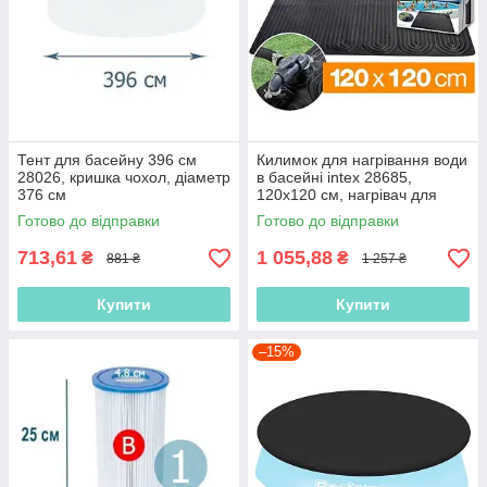
Тент для басейну 396 см
Килимок для нагрівання води
28026, кришка чохол, діаметр
в басейні intex 28685,
376 см
120х120 см, нагрівач для
води від сонця Solar Heating
Готово до відправки
Готово до відправки
Mat,
713,61
1 055,88
₴
₴
881 ₴
1 257 ₴
Купити
Купити
–15%