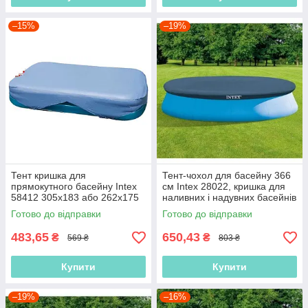
–15%
–19%
Тент кришка для
Тент-чохол для басейну 366
прямокутного басейну Intex
см Intex 28022, кришка для
58412 305х183 або 262х175
наливних і надувних басейнів
см
Готово до відправки
Готово до відправки
483,65
650,43
₴
₴
569 ₴
803 ₴
Купити
Купити
–19%
–16%