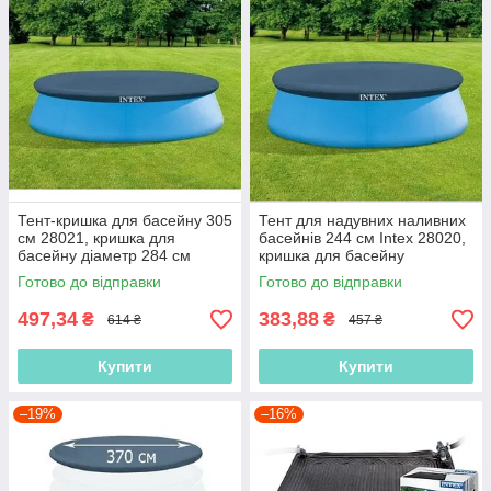
Тент-кришка для басейну 305
Тент для надувних наливних
см 28021, кришка для
басейнів 244 см Intex 28020,
басейну діаметр 284 см
кришка для басейну
Готово до відправки
Готово до відправки
497,34
383,88
₴
₴
614 ₴
457 ₴
Купити
Купити
–19%
–16%