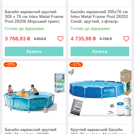
Басейн каркасний круглий
Басейн каркасний 305х76 см
305 x 76 см Intex Metal Frame
Intex Metal Frame Pool 28202
Pool 28206 Морський принт,
Синій, круглий, з фільтр-
4485л,
насосом 1250 л/год, 4485 л
Готово до відправки
Готово до відправки
3 768,93
4 735,98
₴
₴
4 653 ₴
5 706 ₴
Купити
Купити
–20%
–17%
Басейн каркасний круглий
Круглий каркасний басейн