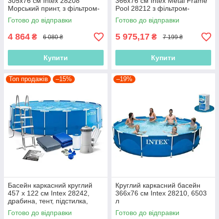
305x76 см Intex 28208
366х76 см Intex Metal Frame
Морський принт, з фільтром-
Pool 28212 з фільтром-
насосом 1 250 л/год, 4485 л,
насосом 2006 л/год, 6503 л
Готово до відправки
Готово до відправки
круглий
4 864
5 975,17
₴
₴
6 080 ₴
7 199 ₴
Купити
Купити
Топ продажів
–15%
–19%
Басейн каркасний круглий
Круглий каркасний басейн
457 x 122 см Intex 28242,
366х76 см Intex 28210, 6503
драбина, тент, підстилка,
л
фільтр-насос 3785 л/год,
Готово до відправки
Готово до відправки
16805 л