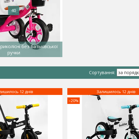
40
иколісні без батьківської
ручки
лишилось 12 днів
Залишилось 12 днів
–20%