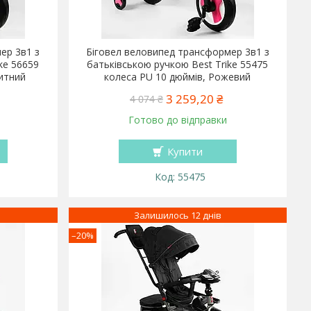
ер 3в1 з
Біговел веловипед трансформер 3в1 з
ke 56659
батьківською ручкою Best Trike 55475
итний
колеса PU 10 дюймів, Рожевий
3 259,20 ₴
4 074 ₴
Готово до відправки
Купити
55475
Залишилось 12 днів
–20%