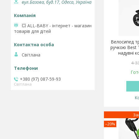
вул.Базова, буд.17, Одеса, Україна
💥 ALL-BABY - інтернет - магазин
товарів для дітей
Велосипед тр
ручкою Best T
надувні к
Світлана
4 3
Гот
+380 (97) 087-59-93
Світлана
За
–20%