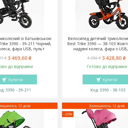
иколісний із батьківською
Велосипед дитячий триколісн
rike 3390 - 39-211 Чорний,
Best Trike 3390 — 38-103 Жовт
олеса, фара USB, пульт
надувні колеса, фара з USB
3 469,60 ₴
3 428,80 ₴
37 ₴
4 286 ₴
ово до відправки
Готово до відправки
Купити
Купити
3390 - 39-211
3390 - 38-103
лишилось 12 днів
Залишилось 12 днів
–20%