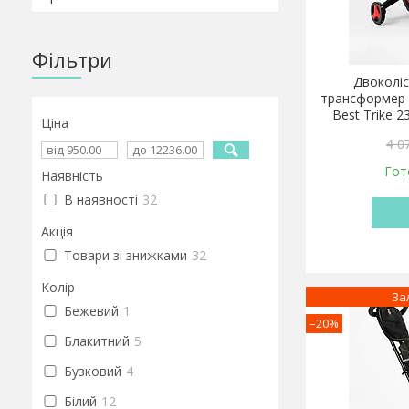
Фільтри
Двоколіс
трансформер 
Best Trike 
Ціна
4 0
Гот
Наявність
В наявності
32
Акція
Товари зі знижками
32
Колір
За
Бежевий
1
–20%
Блакитний
5
Бузковий
4
Білий
12