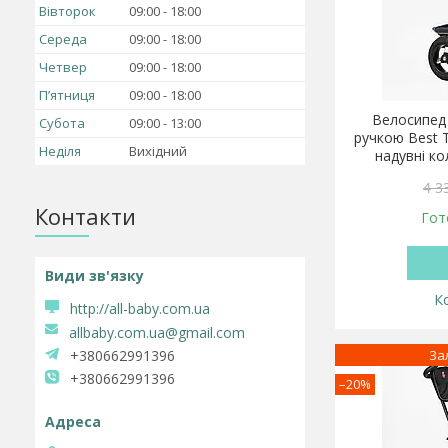
Вівторок
09:00
18:00
Середа
09:00
18:00
Четвер
09:00
18:00
Пʼятниця
09:00
18:00
Велосипед 
Субота
09:00
13:00
ручкою Best 
Неділя
Вихідний
надувні ко
4 3
Контакти
Гот
http://all-baby.com.ua
allbaby.com.ua@gmail.com
За
+380662991396
+380662991396
–20%