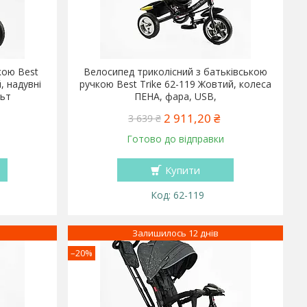
кою Best
Велосипед триколісний з батьківською
, надувні
ручкою Best Trike 62-119 Жовтий, колеса
льт
ПЕНА, фара, USB,
2 911,20 ₴
3 639 ₴
Готово до відправки
Купити
62-119
Залишилось 12 днів
–20%