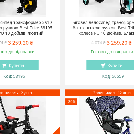
осипед трансформер 3в1 з
Біговел велосипед трансформ
ю ручкою Best Trike 58195
батьківською ручкою Best Tri
PU 10 дюймів, Жовтий
колеса PU 10 дюймів, Блак
3 259,20 ₴
3 259,20 ₴
74 ₴
4 074 ₴
ово до відправки
Готово до відправки
Купити
Купити
58195
56659
лишилось 12 днів
Залишилось 12 днів
–20%