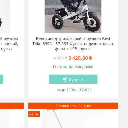
ий ручкою
Велосипед триколісний із ручкою Best
огарячий,
Trike 3390 - 37-633 Фуксія, надувні колеса,
, пульт
фара з USB, пульт
3 428,80 ₴
4 286 ₴
Готово до відправки
Купити
3390 - 37-633
Залишилось 12 днів
–20%