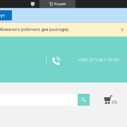
Кошик
йближчого робочого дня (сьогодні).
+380 (97) 087-59-93