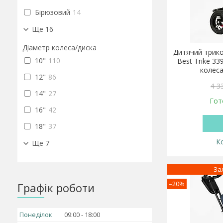
Бірюзовий
14
Ще 16
Діаметр колеса/диска
Дитячий трико
10"
110
Best Trike 33
колеса
12"
86
4 3
14"
27
Гот
16"
42
18"
37
Ще 7
За
–20%
Графік роботи
Понеділок
09:00
18:00