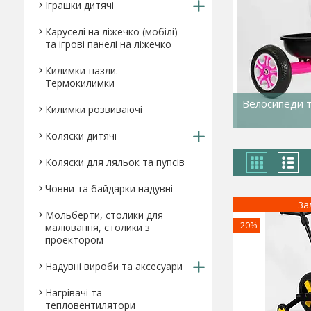
Іграшки дитячі
Каруселі на ліжечко (мобілі)
та ігрові панелі на ліжечко
Килимки-пазли.
Термокилимки
Велосипеди тр
Килимки розвиваючі
Коляски дитячі
Коляски для ляльок та пупсів
Човни та байдарки надувні
За
Мольберти, столики для
–20%
малювання, столики з
проектором
Надувні вироби та аксесуари
Нагрівачі та
тепловентилятори