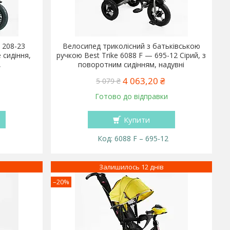
 208-23
Велосипед триколісний з батьківською
 сидіння,
ручкою Best Trike 6088 F — 695-12 Сірий, з
,
поворотним сидінням, надувні
4 063,20 ₴
5 079 ₴
Готово до відправки
Купити
6088 F – 695-12
Залишилось 12 днів
–20%