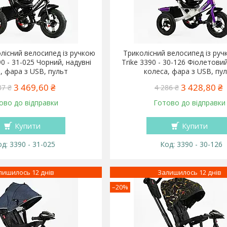
лісний велосипед із ручкою
Триколісний велосипед із руч
90 - 31-025 Чорний, надувні
Trike 3390 - 30-126 Фіолетовий
, фара з USB, пульт
колеса, фара з USB, пу
3 469,60 ₴
3 428,80 ₴
37 ₴
4 286 ₴
ово до відправки
Готово до відправки
Купити
Купити
3390 - 31-025
3390 - 30-126
лишилось 12 днів
Залишилось 12 днів
–20%