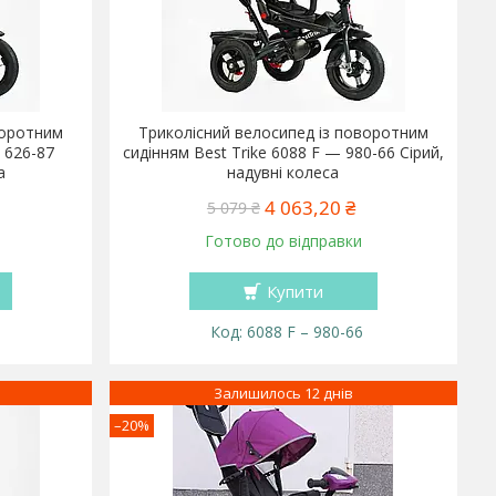
воротним
Триколісний велосипед із поворотним
 626-87
сидінням Best Trike 6088 F — 980-66 Сірий,
а
надувні колеса
4 063,20 ₴
5 079 ₴
Готово до відправки
Купити
6088 F – 980-66
Залишилось 12 днів
–20%