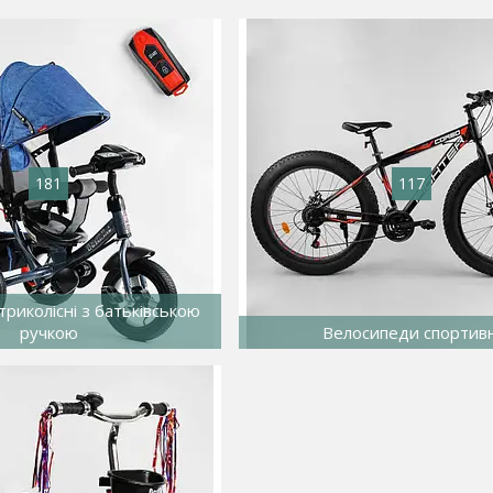
181
117
риколісні з батьківською
ручкою
Велосипеди спортивн