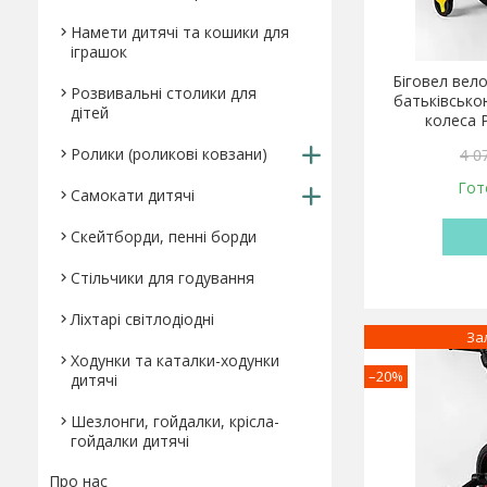
Намети дитячі та кошики для
іграшок
Біговел вел
Розвивальні столики для
батьківсько
дітей
колеса 
Ролики (роликові ковзани)
4 0
Гот
Самокати дитячі
Скейтборди, пенні борди
Стільчики для годування
Ліхтарі світлодіодні
За
Ходунки та каталки-ходунки
–20%
дитячі
Шезлонги, гойдалки, крісла-
гойдалки дитячі
Про нас