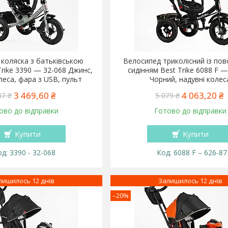
коляска з батьківською
Велосипед триколісний із по
Trike 3390 — 32-068 Джинс,
сидінням Best Trike 6088 F —
леса, фара з USB, пульт
Чорний, надувні колес
3 469,60 ₴
4 063,20 ₴
37 ₴
5 079 ₴
ово до відправки
Готово до відправки
Купити
Купити
3390 - 32-068
6088 F – 626-87
лишилось 12 днів
Залишилось 12 днів
–20%