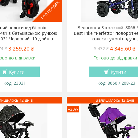
Топ продаж
ний велосипед біговіл
Велосипед 3-колісний. 8066 /
4в1 з батьківською ручкою
BestTrike "Perfetto" поворотне
23031 Червоний, 10 дюймів
колеса гумові надувні
3 259,20 ₴
4 345,60 ₴
74 ₴
5 432 ₴
ово до відправки
Готово до відправки
Купити
Купити
23031
8066 / 208-23
лишилось 12 днів
Залишилось 12 днів
–20%