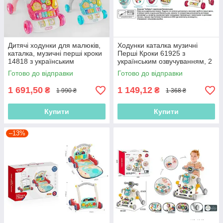
Дитячі ходунки для малюків,
Ходунки каталка музичні
каталка, музичні перші кроки
Перші Кроки 61925 з
14818 з українським
українським озвучуванням, 2
озвучуванням (2 кольори)
кольори, 3D-підсвітка, пісні,
Готово до відправки
Готово до відправки
мелодії
1 691,50
1 149,12
₴
₴
1 990 ₴
1 368 ₴
Купити
Купити
–13%