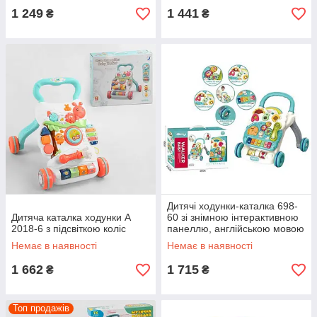
1 249
1 441
₴
₴
Дитячі ходунки-каталка 698-
Дитяча каталка ходунки A
60 зі знімною інтерактивною
2018-6 з підсвіткою коліс
панеллю, англійською мовою
Немає в наявності
Немає в наявності
1 662
1 715
₴
₴
Топ продажів