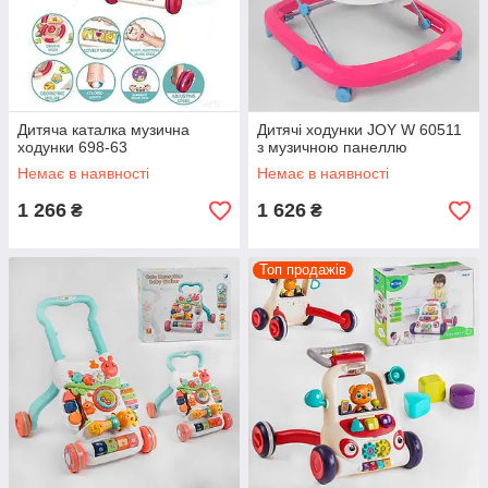
Дитяча каталка музична
Дитячі ходунки JOY W 60511
ходунки 698-63
з музичною панеллю
Немає в наявності
Немає в наявності
1 266
1 626
₴
₴
Топ продажів