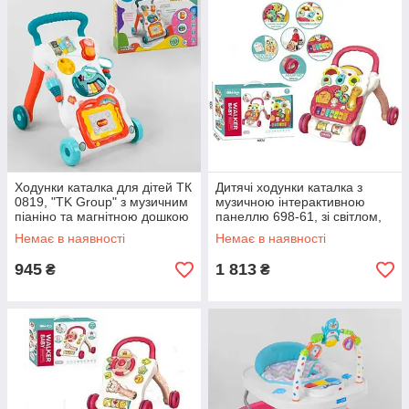
Ходунки каталка для дітей ТК
Дитячі ходунки каталка з
0819, "TK Group" з музичним
музичною інтерактивною
піаніно та магнітною дошкою
панеллю 698-61, зі світлом,
мелодіями, англійською
Немає в наявності
Немає в наявності
мовою
945
1 813
₴
₴