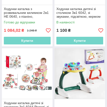
Ходунки каталка з
Ходунки каталка дитячі зі
розвивальним килимком 2в1
столиком 3в1 6042, зі
НЕ 0640, з піаніно,
звуками, підсвіткою, кермом
мелодіями, підсвіткою,
Готово до відправки
В наявності
брязкальцями
1 084,02
1 100
₴
₴
1 246 ₴
Купити
Купити
Ходунки каталка дитячі зі
столиком 3в1 6044 Рожеві, зі