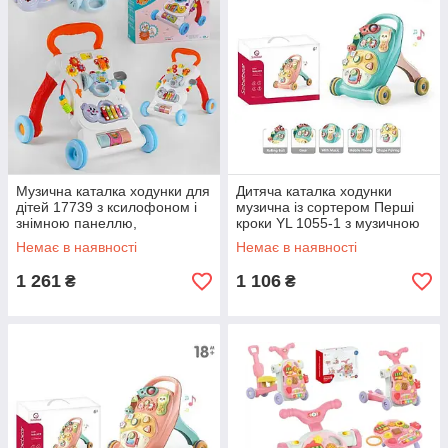
Музична каталка ходунки для
Дитяча каталка ходунки
дітей 17739 з ксилофоном і
музична із сортером Перші
знімною панеллю,
кроки YL 1055-1 з музичною
пальчиковими іграми та
брязкальцем
Немає в наявності
Немає в наявності
мелодіями
1 261
1 106
₴
₴