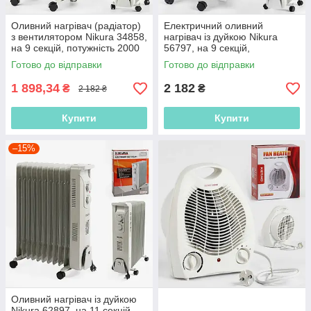
Оливний нагрівач (радіатор)
Електричний оливний
з вентилятором Nikura 34858,
нагрівач із дуйкою Nikura
на 9 секцій, потужність 2000
56797, на 9 секцій,
Вт
потужність 2000 Вт
Готово до відправки
Готово до відправки
1 898,34
2 182
₴
₴
2 182 ₴
Купити
Купити
–15%
Оливний нагрівач із дуйкою
Nikura 62897, на 11 секцій,