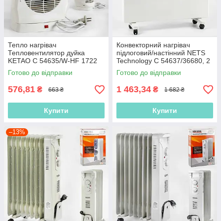
Тепло нагрівач
Конвекторний нагрівач
Тепловентилятор дуйка
підлоговий/настінний NETS
KETAO C 54635/W-HF 1722
Technology C 54637/36680, 2
S, поворотний механізм,
режими роботи — 1000/2000
Готово до відправки
Готово до відправки
1000 Вт і 2000 Вт
Вт
576,81
1 463,34
₴
₴
663 ₴
1 682 ₴
Купити
Купити
–13%