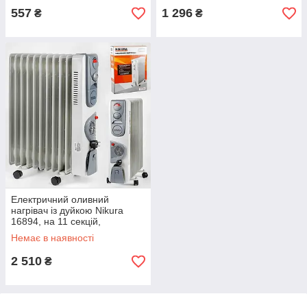
557
1 296
₴
₴
Електричний оливний
нагрівач із дуйкою Nikura
16894, на 11 секцій,
потужність 2500 Вт
Немає в наявності
2 510
₴