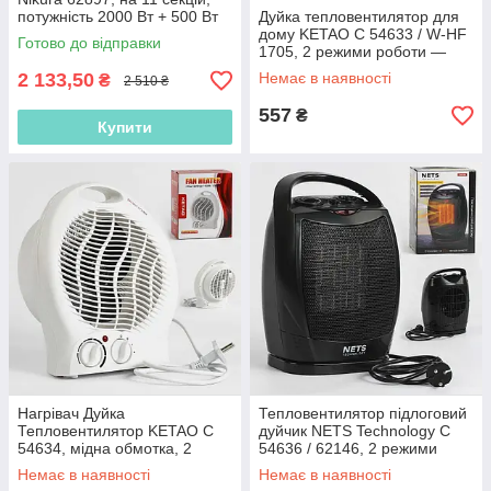
потужність 2000 Вт + 500 Вт
Дуйка тепловентилятор для
дому KETAO C 54633 / W-HF
Готово до відправки
1705, 2 режими роботи —
1000 Вт і 2000 Вт
2 133,50
Немає в наявності
₴
2 510 ₴
557
₴
Купити
Нагрівач Дуйка
Тепловентилятор підлоговий
Тепловентилятор KETAO C
дуйчик NETS Technology C
54634, мідна обмотка, 2
54636 / 62146, 2 режими
режими роботи — 1000 Вт і
роботи — 750 Вт і 1500 Вт
Немає в наявності
Немає в наявності
2000 Вт