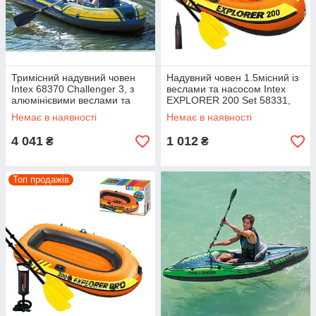
Тримісний надувний човен
Надувний човен 1.5місний із
Intex 68370 Challenger 3, з
веслами та насосом Intex
алюмінієвими веслами та
EXPLORER 200 Set 58331,
насосом, 295 х 137 см
185х94х41 см
Немає в наявності
Немає в наявності
4 041
1 012
₴
₴
Топ продажів