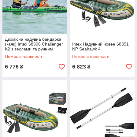
Двомісна надувна байдарка
(каяк) Intex 68306 Challenger
Intex Надувний човен 68351
K2 з веслами та ручним
NP Seahawk 4
насосом, 351 х 76 см
Немає в наявності
Немає в наявності
6 776
6 823
₴
₴