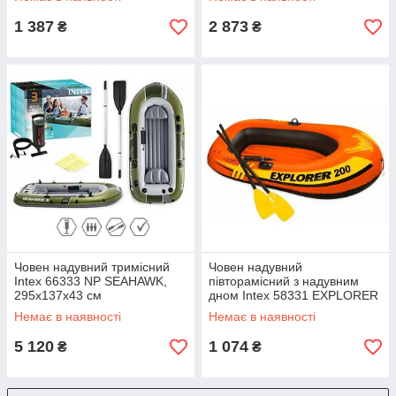
1 387
2 873
₴
₴
Човен надувний тримісний
Човен надувний
Intex 66333 NP SEAHAWK,
півторамісний з надувним
295x137x43 см
дном Intex 58331 EXPLORER
200, з веслами та насосом,
Немає в наявності
Немає в наявності
185х94х41 см
5 120
1 074
₴
₴