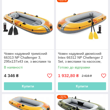
–20%
Човен надувний тримісний
Човен надувний двомісний
66313 NP Challenger 3,
Intex 66312 NP Chellenger 2
295х137х43 см, з веслами та
Set, з веслами та насосом,
насосом
236х114х41 см, для
В наявності
Готово до відправки
риболовлі
4 346
1 932,80
₴
₴
2 416 ₴
Купити
Купити
–31%