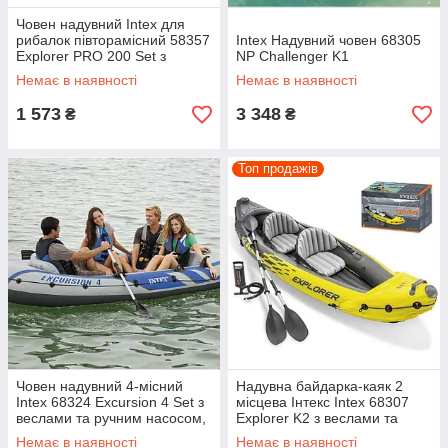
Човен надувний Intex для
рибалок півторамісний 58357
Intex Надувний човен 68305
Explorer PRO 200 Set з
NP Challenger K1
веслами та насосом,
Немає в наявності
Немає в наявності
196*102*33 см
1 573
3 348
₴
₴
Топ продажів
Човен надувний 4-місний
Надувна байдарка-каяк 2
Intex 68324 Excursion 4 Set з
місцева Інтекс Intex 68307
веслами та ручним насосом,
Explorer K2 з веслами та
315 х 165 см
насосом (312*91 см)
Немає в наявності
Немає в наявності