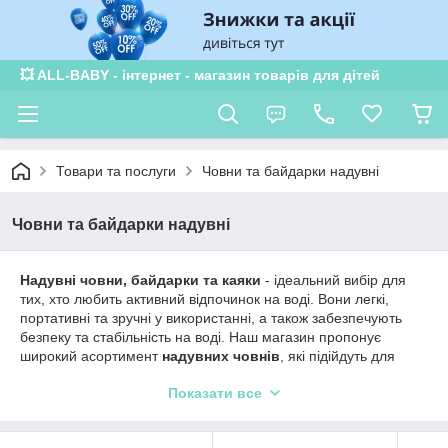
💥 ALL-BABY - інтернет - магазин товарів для дітей
Товари та послуги
Човни та байдарки надувні
Човни та байдарки надувні
Надувні човни, байдарки та каяки
- ідеальний вибір для
тих, хто любить активний відпочинок на воді. Вони легкі,
портативні та зручні у використанні, а також забезпечують
безпеку та стабільність на воді. Наш магазин пропонує
широкий асортимент
надувних човнів
, які підійдуть для
різних видів водних розваг, зокрема для риболовлі.
Показати все
Одним з найпопулярніших варіантів є
надувний човен Intex