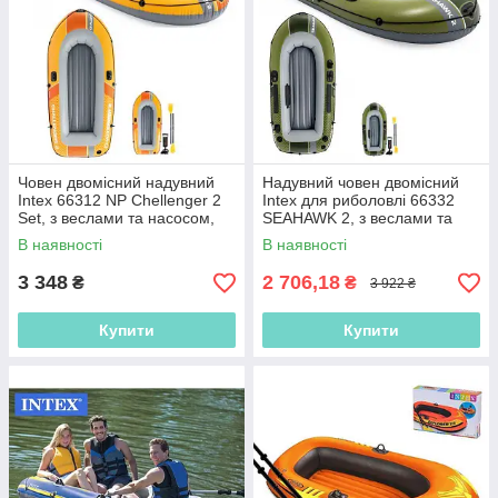
Човен двомісний надувний
Надувний човен двомісний
Intex 66312 NP Chellenger 2
Intex для риболовлі 66332
Set, з веслами та насосом,
SEAHAWK 2, з веслами та
236х114х41 см, для
насосом, 236x114x41 см
В наявності
В наявності
риболовлі
3 348
2 706,18
₴
₴
3 922 ₴
Купити
Купити