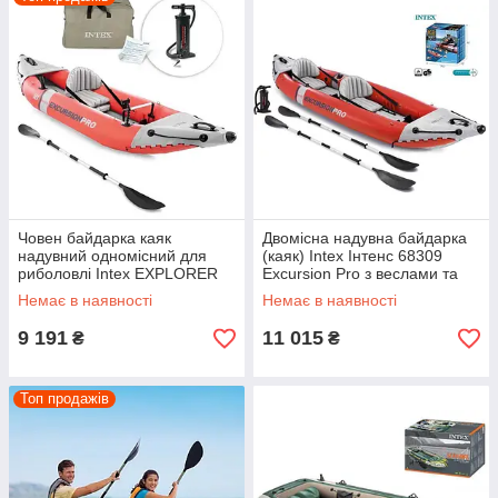
Човен байдарка каяк
Двомісна надувна байдарка
надувний одномісний для
(каяк) Intex Інтенс 68309
риболовлі Intex EXPLORER
Excursion Pro з веслами та
68303 з алюмінієвими
насосом (384 х 94 см)
Немає в наявності
Немає в наявності
віслами (305*91 см)
9 191
11 015
₴
₴
Топ продажів