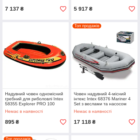
7 137
5 917
₴
₴
Топ продажів
Надувний човен одномісний
Човен надувний 4-місний
гребний для риболовлі Intex
інтекс Intex 68376 Mariner 4
58355 Explorer PRO 100
Set з веслами та насосом
(160*94 см)
(328 х 145 см)
Немає в наявності
Немає в наявності
895
17 118
₴
₴
Топ продажів