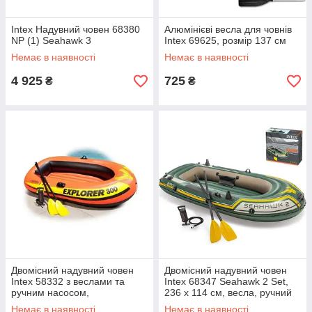
Intex Надувний човен 68380
Алюмінієві весла для човнів
NP (1) Seahawk 3
Intex 69625, розмір 137 см
Немає в наявності
Немає в наявності
4 925
725
₴
₴
Двомісний надувний човен
Двомісний надувний човен
Intex 58332 з веслами та
Intex 68347 Seahawk 2 Set,
ручним насосом,
236 х 114 см, весла, ручний
211х117х41см
насос
Немає в наявності
Немає в наявності