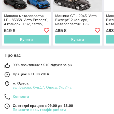
Машина металопластик
Машина GT - 2045 "Авто
Маши
LF - 85358 "Авто Експерт",
Експерт" 2 кольори,
Експ
4 кольори, 1:32, світло,
металопластик, 1:32,
мета
звук, інерція, відчиняються
світло, звук, інерція,
світл
519
485
483
₴
₴
двері
відчиняються двері,
що в
Купити
Купити
Про нас
99% позитивних з 516 відгуків за рік
Працює з 11.08.2014
м. Одеса
вул.Базова, буд.17, Одеса, Україна
Контакти
Сьогодні працює з 09:00 до 13:00
Показати весь графік роботи