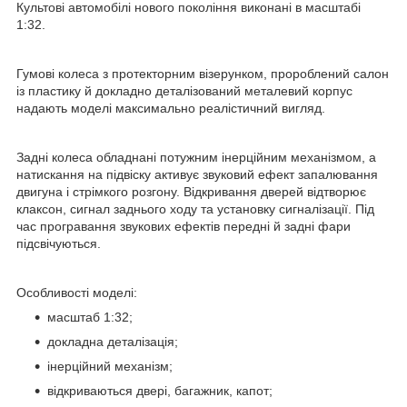
Культові автомобілі нового покоління виконані в масштабі
1:32.
Гумові колеса з протекторним візерунком, пророблений салон
із пластику й докладно деталізований металевий корпус
надають моделі максимально реалістичний вигляд.
Задні колеса обладнані потужним інерційним механізмом, а
натискання на підвіску активує звуковий ефект запалювання
двигуна і стрімкого розгону. Відкривання дверей відтворює
клаксон, сигнал заднього ходу та установку сигналізації. Під
час програвання звукових ефектів передні й задні фари
підсвічуються.
Особливості моделі:
масштаб 1:32;
докладна деталізація;
інерційний механізм;
відкриваються двері, багажник, капот;