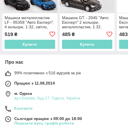
Машина металопластик
Машина GT - 2045 "Авто
Маши
LF - 85358 "Авто Експерт",
Експерт" 2 кольори,
Експ
4 кольори, 1:32, світло,
металопластик, 1:32,
мета
звук, інерція, відчиняються
світло, звук, інерція,
світл
519
485
483
₴
₴
двері
відчиняються двері,
що в
Купити
Купити
Про нас
99% позитивних з 516 відгуків за рік
Працює з 11.08.2014
м. Одеса
вул.Базова, буд.17, Одеса, Україна
Контакти
Сьогодні працює з 09:00 до 18:00
Показати весь графік роботи