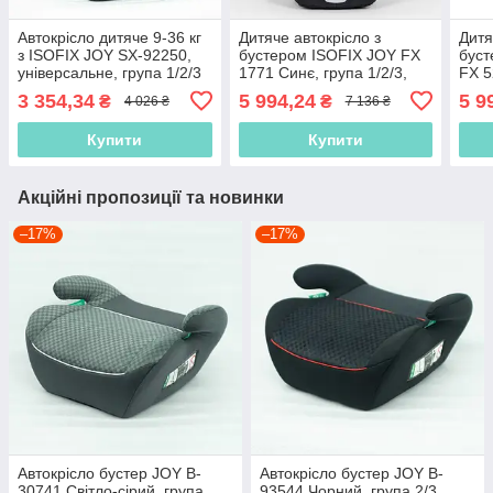
Автокрісло дитяче 9-36 кг
Дитяче автокрісло з
Дитя
з ISOFIX JOY SX-92250,
бустером ISOFIX JOY FX
буст
універсальне, група 1/2/3
1771 Синє, група 1/2/3,
FX 5
вага 9-36 кг, від 9 місяців
9-36 
3 354,34
5 994,24
5 9
₴
₴
4 026 ₴
7 136 ₴
до 12 років
рокі
Купити
Купити
Акційні пропозиції та новинки
–17%
–17%
Автокрісло бустер JOY B-
Автокрісло бустер JOY B-
30741 Світло-сірий, група
93544 Чорний, група 2/3,