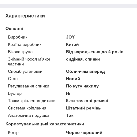
Характеристики
Основні
Виробник
JOY
Країна виробник
Китай
Вікова група
Від народження до 4 років
Знімний чохол м'якої
сидіння, спинки
частини
Спосіб установки
Обличчям вперед
Стан
Новий
Регулювання спинки
По куту нахилу
Бустер
Ні
Точки кріплення дитини
5-ти точкові ремені
Система кріплення
Штатний ремінь
Анатомічна подушка
Так
Користувальницькі характеристики
Колір
Чорно-червоний