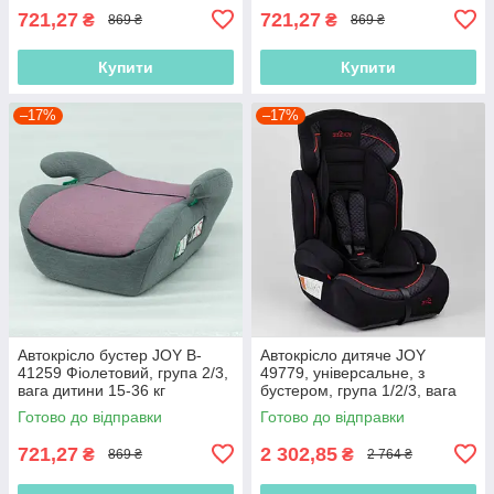
721,27
721,27
₴
₴
869 ₴
869 ₴
Купити
Купити
–17%
–17%
Автокрісло бустер JOY B-
Автокрісло дитяче JOY
41259 Фіолетовий, група 2/3,
49779, універсальне, з
вага дитини 15-36 кг
бустером, група 1/2/3, вага
дитини 9-36 кг
Готово до відправки
Готово до відправки
721,27
2 302,85
₴
₴
869 ₴
2 764 ₴