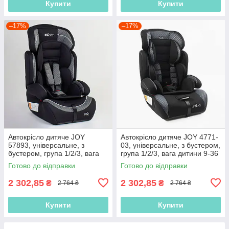
Купити
Купити
–17%
–17%
Автокрісло дитяче JOY
Автокрісло дитяче JOY 4771-
57893, універсальне, з
03, універсальне, з бустером,
бустером, група 1/2/3, вага
група 1/2/3, вага дитини 9-36
дитини 9-36 кг
кг
Готово до відправки
Готово до відправки
2 302,85
2 302,85
₴
₴
2 764 ₴
2 764 ₴
Купити
Купити