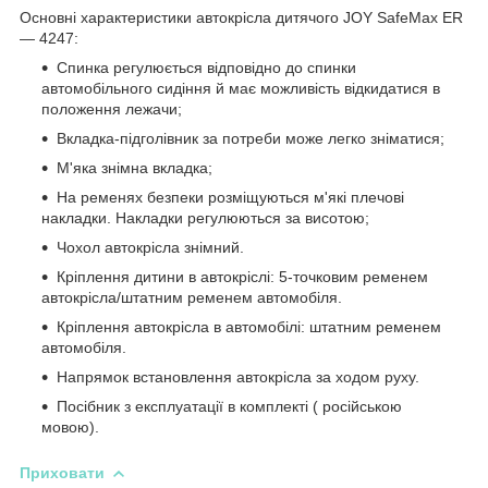
Основні характеристики автокрісла дитячого JOY SafeMax ER
— 4247:
Спинка регулюється відповідно до спинки
автомобільного сидіння й має можливість відкидатися в
положення лежачи;
Вкладка-підголівник за потреби може легко зніматися;
М'яка знімна вкладка;
На ременях безпеки розміщуються м'які плечові
накладки. Накладки регулюються за висотою;
Чохол автокрісла знімний.
Кріплення дитини в автокріслі: 5-точковим ременем
автокрісла/штатним ременем автомобіля.
Кріплення автокрісла в автомобілі: штатним ременем
автомобіля.
Напрямок встановлення автокрісла за ходом руху.
Посібник з експлуатації в комплекті ( російською
мовою).
Приховати