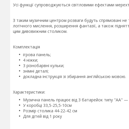
Усі функції супроводжуються світловими ефектами мерех
З таким музичним центром розваги будуть спрямовані не т
логічного мислення, розширення фантазії, а також підня
цим дивовижним столиком.
Комплектація
ігрова панель;
4 ніжки;
3 різнобарвні кульки;
знімні деталі;
докладна інструкція зі збирання англійською мовою.
Характеристики:
Музична панель працює від 3 батарейок типу "АА" —
У коробці 33,5-25,5-10см
Розмір столика 44-22-42 см
Для дітей від 1 року