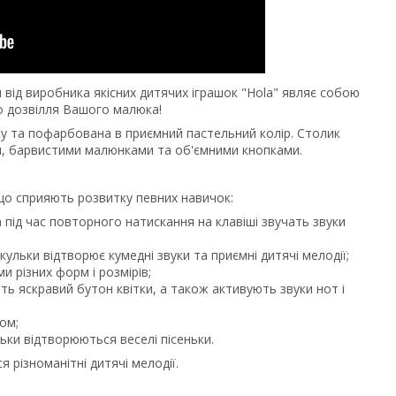
и від виробника якісних дитячих іграшок "Hola" являє собою
о дозвілля Вашого малюка!
у та пофарбована в приємний пастельний колір. Столик
и, барвистими малюнками та об'ємними кнопками.
 що сприяють розвитку певних навичок:
 а під час повторного натискання на клавіші звучать звуки
 кульки відтворює кумедні звуки та приємні дитячі мелодії;
и різних форм і розмірів;
ть яскравий бутон квітки, а також активують звуки нот і
ом;
ьки відтворюються веселі пісеньки.
 різноманітні дитячі мелодії.