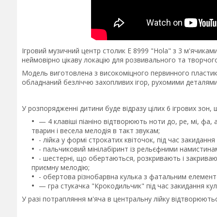
Ігровий музичний центр столик Е 8999 "Hola" з 3 м'ячикам
неймовірно цікаву локацію для розвивального та творчог
Модель виготовлена з високоміцного первинного пластик
обладнаний безліччю захопливих ігор, рухомими деталям
У розпорядженні дитини буде відразу цілих 6 ігрових зон,
— 4 клавіші піаніно відтворюють ноти до, ре, мі, фа,
тварин і весела мелодія в такт звукам;
- лійка у формі строкатих квіточок, під час закидання
- пальчиковий мінілабіринт із рельєфними намистинам
- шестерні, що обертаються, розкривають і закриваю
приємну мелодію;
- обертова різнобарвна кулька з фатальним елемент
— гра стукачка "Крокодильчик" під час закидання кул
У разі потрапляння м'яча в центральну лійку відтворюються