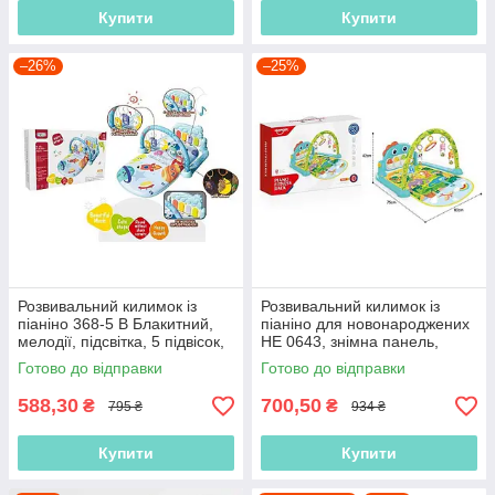
Купити
Купити
–26%
–25%
Розвивальний килимок із
Розвивальний килимок із
піаніно 368-5 B Блакитний,
піаніно для новонароджених
мелодії, підсвітка, 5 підвісок,
HE 0643, знімна панель,
брязкальця
підсвітка, мелодії, 5 підвісок
Готово до відправки
Готово до відправки
588,30
700,50
₴
₴
795 ₴
934 ₴
Купити
Купити