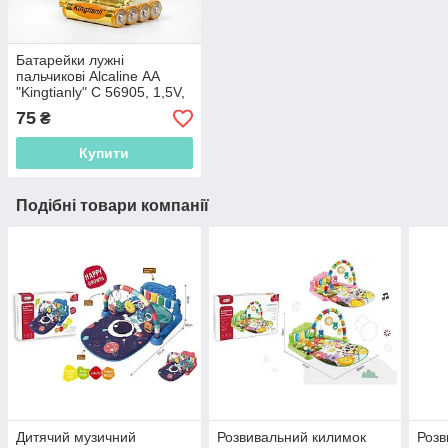
Батарейки лужні
пальчикові Alcaline АА
"Kingtianly" C 56905, 1,5V,
Ціна за 4 шт.
75
₴
Купити
Подібні товари компанії
Дитячий музичний
Розвивальний килимок
Розв