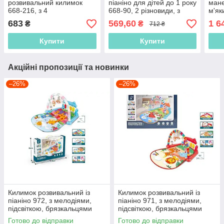
розвивальний килимок
піаніно для дітей до 1 року
мане
668-216, з 4
668-90, 2 різновиди, з
м'як
брязкальцями, піаніно та
мелодіями та підсвіткою
бряз
683
569,60
1 6
₴
₴
712 ₴
дзеркальцем, 2 кольори
сумц
Купити
Купити
Акційні пропозиції та новинки
–26%
–26%
Килимок розвивальний із
Килимок розвивальний із
піаніно 972, з мелодіями,
піаніно 971, з мелодіями,
підсвіткою, брязкальцями
підсвіткою, брязкальцями
Готово до відправки
Готово до відправки