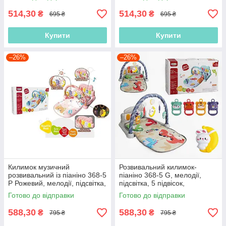
514,30
514,30
₴
₴
695 ₴
695 ₴
Купити
Купити
–26%
–26%
Килимок музичний
Розвивальний килимок-
розвивальний із піаніно 368-5
піаніно 368-5 G, мелодії,
P Рожевий, мелодії, підсвітка,
підсвітка, 5 підвісок,
5 підвісок, брязкальця
брязкальця
Готово до відправки
Готово до відправки
588,30
588,30
₴
₴
795 ₴
795 ₴