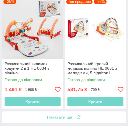
–25%
Топ продажів
–25%
Розвивальний килимок
Розвивальний ігровий
ходунки 2 в 1 HE 0634 з
килимок піаніно НЕ 0651 з
піаніно
мелодіями, 5 підвісок і
музичне піаніно
Готово до відправки
Готово до відправки
1 491
531,75
₴
₴
1 988 ₴
709 ₴
Купити
Купити
Показати ще