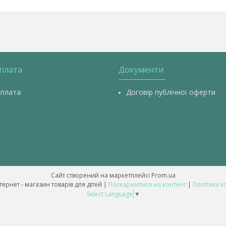
оплата
Документи
оплата
Договір публічної оферти
Сайт створений на маркетплейсі
Prom.ua
💥 ALL-BABY - інтернет - магазин товарів для дітей |
Поскаржитися на контент
|
Політика к
Select Language
▼