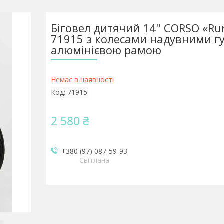
Біговел дитячий 14" CORSO «Ru
71915 з колесами надувними г
алюмінієвою рамою
Немає в наявності
Код:
71915
2 580 ₴
+380 (97) 087-59-93
Світлана