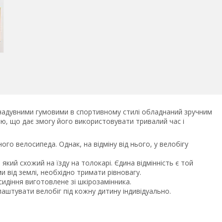
надувними гумовими в спортивному стилі обладнаний зручним
ю, що дає змогу його використовувати тривалий час і
го велосипеда. Однак, на відміну від нього, у велобігу
який схожий на їзду на толокарі. Єдина відмінність є той
и від землі, необхідно тримати рівновагу.
сидіння виготовлене зі шкірозамінника.
аштувати велобіг під кожну дитину індивідуально.