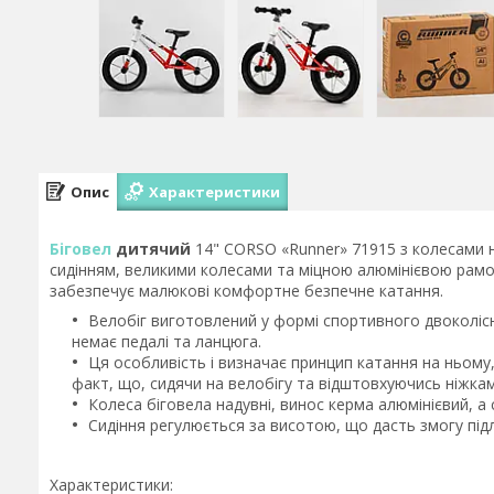
Опис
Характеристики
Біговел
дитячий
14" CORSO «Runner» 71915 з колесами 
сидінням, великими колесами та міцною алюмінієвою рамо
забезпечує малюкові комфортне безпечне катання.
Велобіг виготовлений у формі спортивного двоколісно
немає педалі та ланцюга.
Ця особливість і визначає принцип катання на ньому, 
факт, що, сидячи на велобігу та відштовхуючись ніжкам
Колеса біговела надувні, винос керма алюмінієвий, а 
Сидіння регулюється за висотою, що дасть змогу підл
Характеристики: