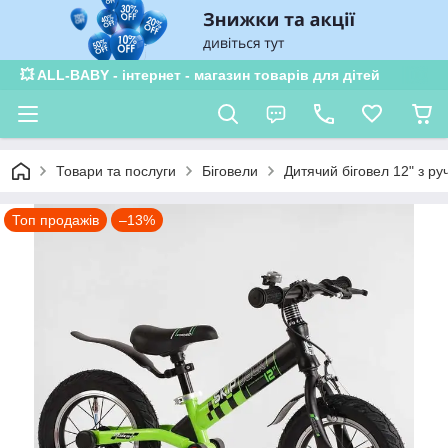
💥 ALL-BABY - інтернет - магазин товарів для дітей
Товари та послуги
Біговели
Дитячий біговел 12" з р
Топ продажів
–13%