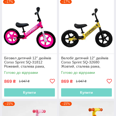
–17%
–17%
Біговел дитячий 12" дюймів
Велобіг дитячий 12" дюймів
Corso Sprint SQ-31812
Corso Sprint SQ-32680
Рожевий, сталева рама,
Жовтий, сталева рама,
колеса EVA (піна), підставка
колеса EVA (піна), підставка
Готово до відправки
Готово до відправки
для ніжок, Велобіг
для ніжок, Біговел
869
869
₴
₴
1 047 ₴
1 047 ₴
Купити
Купити
–15%
–15%