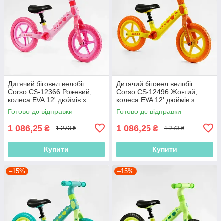
Дитячий біговел велобіг
Дитячий біговел велобіг
Corso CS-12366 Рожевий,
Corso CS-12496 Жовтий,
колеса EVA 12' дюймів з
колеса EVA 12' дюймів з
нейлоновою рамою та
нейлоновою рамою та
Готово до відправки
Готово до відправки
вилкою
вилкою
1 086,25
1 086,25
₴
₴
1 273 ₴
1 273 ₴
Купити
Купити
–15%
–15%