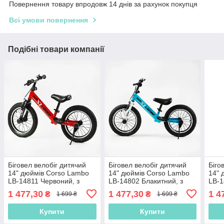
Повернення товару впродовж 14 днів за рахунок покупця
Всі умови повернення
Подібні товари компанії
Біговел велобіг дитячий
Біговел велобіг дитячий
Біго
14" дюймів Corso Lambo
14" дюймів Corso Lambo
14" 
LB-14811 Червоний, з
LB-14802 Блакитний, з
LB-1
ручним гальмом,
ручним гальмом,
ручн
1 477,30
1 477,30
1 4
₴
₴
1 699 ₴
1 699 ₴
надувними колесами
надувними колесами
над
Купити
Купити