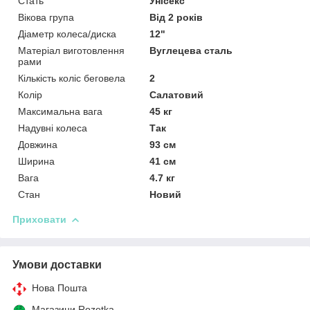
Стать
Унісекс
Вікова група
Від 2 років
Діаметр колеса/диска
12"
Матеріал виготовлення
Вуглецева сталь
рами
Кількість коліс беговела
2
Колір
Салатовий
Максимальна вага
45 кг
Надувні колеса
Так
Довжина
93 см
Ширина
41 см
Вага
4.7 кг
Стан
Новий
Приховати
Умови доставки
Нова Пошта
Магазини Rozetka