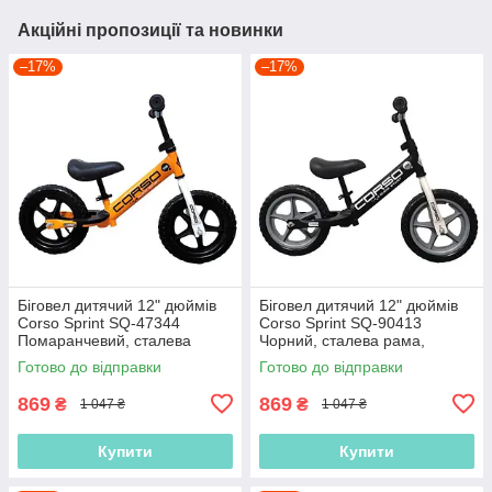
Акційні пропозиції та новинки
–17%
–17%
Біговел дитячий 12" дюймів
Біговел дитячий 12" дюймів
Corso Sprint SQ-47344
Corso Sprint SQ-90413
Помаранчевий, сталева
Чорний, сталева рама,
рама, колеса EVA (піна),
колеса EVA (піна), підставка
Готово до відправки
Готово до відправки
підставка для ніжок, велобіг
для ніжок, велобіг
869
869
₴
₴
1 047 ₴
1 047 ₴
Купити
Купити