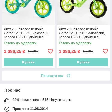
Дитячий біговел велобіг
Дитячий біговел велобіг
Corso CS-12530 Бірюзовий,
Corso CS-12716 Салатовий,
колеса EVA 12' дюймів з
колеса EVA 12' дюймів з
нейлоновою рамою та
нейлоновою рамою та
Готово до відправки
Готово до відправки
вилкою
вилкою
1 086,25
1 086,25
₴
₴
1 273 ₴
1 273 ₴
Купити
Купити
Показати ще
Про нас
99% позитивних з 515 відгуків за рік
Працює з 11.08.2014