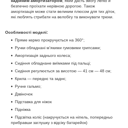
надійним амортизатором
, який дасть змогу легко й
безпечно проїхати нерівною дорогою. Також
амортизація може стати великим плюсом для тих діток,
які люблять стрибати на велобігу та виконувати трюки.
Особливості моделі:
Пряме кермо прокручується на 360°;
Ручки обладнані м'якими гумовими грипсами;
Амортизація заднього колеса;
Сидіння обладнане виїмками під пальці;
Сидіння регулюється за висотою — 41 см — 48 см;
Крила — переднє та заднє;
Ручне гальмо;
Дзвіночок
Підставка для ніжок
Підніжка
Підсвітка коліс (накручується на ніпель, попередньо
прибравши заглушку з відсіку батарейок)