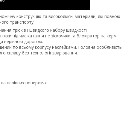
омічну конструкцію та високоякісні матеріали, які повною
чого транспорту.
ання трюків і швидкого набору швидкості.
іжки під час катання не зіскочили, а блокіратор на кермі
зди нерівною дорогою.
ашений по всьому корпусу наклейками. Головна особливість
го сплаву без технології зварювання.
 на нерівних поверхнях.