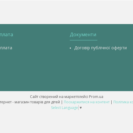
оплата
Документи
оплата
Договір публічної оферти
Сайт створений на маркетплейсі
Prom.ua
💥 ALL-BABY - інтернет - магазин товарів для дітей |
Поскаржитися на контент
|
Політика к
Select Language
▼