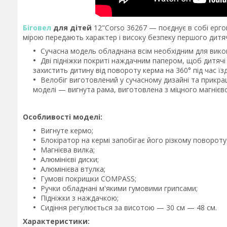
Біговел
для дітей
12"Corso 36267 — поєднує в собі ергон
мірою передають характер і високу безпеку першого дитя
Сучасна модель обладнана всім необхідним для викон
Дві підніжки покриті наждачним папером, щоб дитячі н
захистить дитину від повороту керма на 360° під час ї
Велобіг виготовлений у сучасному дизайні та прикр
моделі — вигнута рама, виготовлена з міцного магнієво
Особливості моделі:
Вигнуте кермо;
Блокіратор на кермі запобігає його різкому повороту
Магнієва вилка;
Алюмінієві диски;
Алюмінієва втулка;
Гумові покришки COMPASS;
Ручки обладнані м'якими гумовими грипсами;
Підніжки з наждачкою;
Сидіння регулюється за висотою — 30 см — 48 см.
Характеристики: