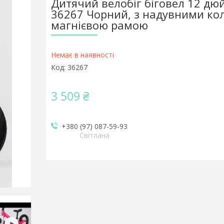
Дитячий велобіг біговел 12 дю
36267 Чорний, з надувними ко
магнієвою рамою
Немає в наявності
Код:
36267
3 509 ₴
+380 (97) 087-59-93
Світлана