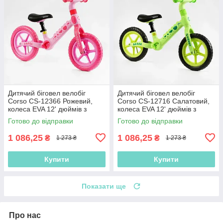
Дитячий біговел велобіг
Дитячий біговел велобіг
Corso CS-12366 Рожевий,
Corso CS-12716 Салатовий,
колеса EVA 12' дюймів з
колеса EVA 12' дюймів з
нейлоновою рамою та
нейлоновою рамою та
Готово до відправки
Готово до відправки
вилкою
вилкою
1 086,25
1 086,25
₴
₴
1 273 ₴
1 273 ₴
Купити
Купити
Показати ще
Про нас