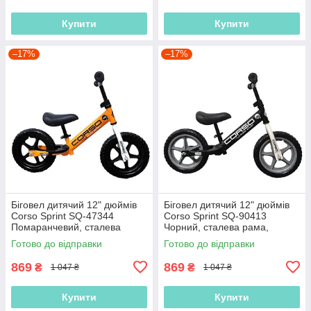
Купити
Купити
–17%
–17%
Біговел дитячий 12" дюймів
Біговел дитячий 12" дюймів
Corso Sprint SQ-47344
Corso Sprint SQ-90413
Помаранчевий, сталева
Чорний, сталева рама,
рама, колеса EVA (піна),
колеса EVA (піна), підставка
Готово до відправки
Готово до відправки
підставка для ніжок, велобіг
для ніжок, велобіг
869
869
₴
₴
1 047 ₴
1 047 ₴
Купити
Купити