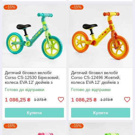
–15%
–15%
Дитячий біговел велобіг
Дитячий біговел велобіг
Corso CS-12530 Бірюзовий,
Corso CS-12496 Жовтий,
колеса EVA 12' дюймів з
колеса EVA 12' дюймів з
нейлоновою рамою та
нейлоновою рамою та
Готово до відправки
Готово до відправки
вилкою
вилкою
1 086,25
1 086,25
₴
₴
1 273 ₴
1 273 ₴
Купити
Купити
–15%
–15%