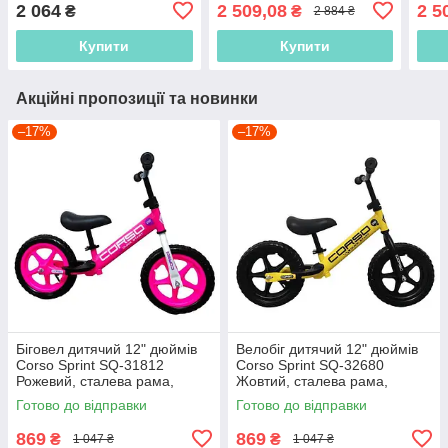
нейлонова рама, надувні
колесами, зі сталевою
Чорн
2 064
2 509,08
2 5
₴
₴
2 884 ₴
колеса 14'' (Біговел)
рамою
над
Купити
Купити
Акційні пропозиції та новинки
–17%
–17%
Біговел дитячий 12" дюймів
Велобіг дитячий 12" дюймів
Corso Sprint SQ-31812
Corso Sprint SQ-32680
Рожевий, сталева рама,
Жовтий, сталева рама,
колеса EVA (піна), підставка
колеса EVA (піна), підставка
Готово до відправки
Готово до відправки
для ніжок, Велобіг
для ніжок, Біговел
869
869
₴
₴
1 047 ₴
1 047 ₴