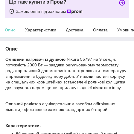
Що таке купити з Пром?
Замовлення під захистом
Опис
Характеристики
Доставка
Оплата
Умови п
Опис
Оливний нагрівач із дуйкою
Nikura 56797 на 9 секцій,
потужність 2000 Вт — завдяки регульованому термостату
радіатор оливний дає можливість контролювати температуру
в приміщенні в будь-яку пору доби. У нижній частині корпусу
на спеціальних кронштейнах встановлені роликові коліщатка
для зручного переміщення приладу з однієї кімнати в іншу.
Оливний радіатор є універсальним засобом обігрівання
кімнати, ефективною заміною стандартних батарей.
Характеристики:
Вбудований вентилятор (дуйка) на передній панелі.