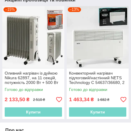
–15%
–13%
Оливний нагрівач із дуйкою
Конвекторний нагрівач
Nikura 62897, на 11 секцій,
підлоговий/настінний NETS
потужність 2000 Вт + 500 Вт
Technology C 54637/36680, 2
режими роботи — 1000/2000
Готово до відправки
Готово до відправки
Вт
2 133,50
1 463,34
₴
₴
2 510 ₴
1 682 ₴
Купити
Купити
Про нас