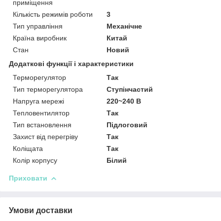
приміщення
Кількість режимів роботи
3
Тип управління
Механічне
Країна виробник
Китай
Стан
Новий
Додаткові функції і характеристики
Терморегулятор
Так
Тип терморегулятора
Ступінчастий
Напруга мережі
220~240 В
Тепловентилятор
Так
Тип встановлення
Підлоговий
Захист від перегріву
Так
Коліщата
Так
Колір корпусу
Білий
Приховати
Умови доставки