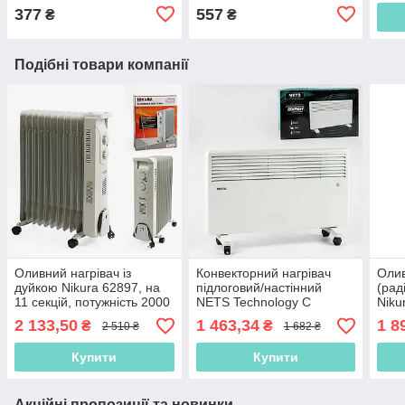
підставка, у
377
557
₴
₴
Подібні товари компанії
Оливний нагрівач із
Конвекторний нагрівач
Олив
дуйкою Nikura 62897, на
підлоговий/настінний
(рад
11 секцій, потужність 2000
NETS Technology C
Niku
Вт + 500 Вт
54637/36680, 2 режими
поту
2 133,50
1 463,34
1 8
₴
₴
2 510 ₴
1 682 ₴
роботи — 1000/2000 Вт
Купити
Купити
Акційні пропозиції та новинки