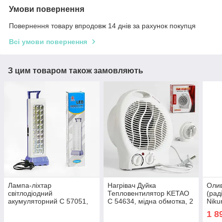
Умови повернення
Повернення товару впродовж 14 днів за рахунок покупця
Всі умови повернення
З цим товаром також замовляють
Лампа-ліхтар
Нагрівач Дуйка
Олив
світлодіодний
Тепловентилятор KETAO
(рад
акумуляторний C 57051,
C 54634, мідна обмотка, 2
Niku
1200 mAh, 2 різ. роботи,
режими роботи — 1000 Вт
поту
1 8
кабель заряджання 220V,
і 2000 Вт