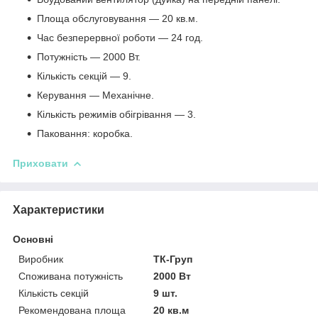
Площа обслуговування — 20 кв.м.
Час безперервної роботи — 24 год.
Потужність — 2000 Вт.
Кількість секцій — 9.
Керування — Механічне.
Кількість режимів обігрівання — 3.
Паковання: коробка.
Приховати
Характеристики
Основні
Разрешите сайту all-baby.com.ua
Виробник
ТК-Груп
отправлять вам уведомления
Споживана потужність
2000 Вт
Кількість секцій
9 шт.
Рекомендована площа
20 кв.м