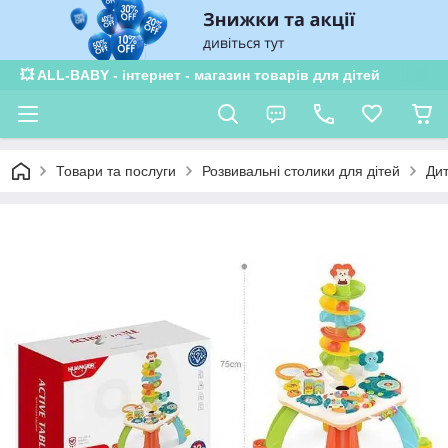
💥 ALL-BABY - інтернет - магазин товарів для дітей
Товари та послуги
Розвивальні столики для дітей
Дит