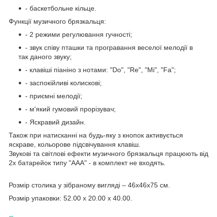
- баскетбольне кільце.
Функції музичного брязкальця:
- 2 режими регулювання гучності;
- звук співу пташки та програвання веселої мелодії в
так даного звуку;
- клавіші піаніно з нотами: "Do", "Re", "Mi", "Fa";
- заспокійливі колискові;
- приємні мелодії;
- м'який гумовий прорізувач;
- Яскравий дизайн.
Також при натисканні на будь-яку з кнопок активується
яскраве, кольорове підсвічування клавіш.
Звукові та світлові ефекти музичного брязкальця працюють від
2х батарейок типу "ААА" - в комплект не входять.
Розмір столика у зібраному вигляді – 46х46х75 см.
Розмір упаковки: 52.00 x 20.00 x 40.00.