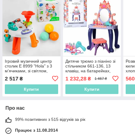
Ігровий музичний центр
Дитяче трюмо з піаніно зі
Розв
столик Е 8999 "Hola" з 3
стільчиком 661-136, 13
кили
м'ячиками, зі світлом,
клавіш, на батарейках,
хлоп
звуком і мелодями
світло, звук, аксесуари
мело
2 517
1 232,28
560
₴
₴
1 467 ₴
Купити
Купити
Про нас
99% позитивних з 515 відгуків за рік
Працює з 11.08.2014