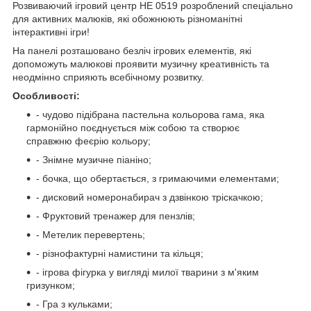
Розвиваючий ігровий центр НЕ 0519 розроблений спеціально
для активних малюків, які обожнюють різноманітні
інтерактивні ігри!
На панелі розташовано безліч ігрових елементів, які
допоможуть малюкові проявити музичну креативність та
неодмінно сприяють всебічному розвитку.
Особливості:
- чудово підібрана пастельна кольорова гама, яка
гармонійно поєднується між собою та створює
справжню феєрію кольору;
- Знімне музичне піаніно;
- бочка, що обертається, з гримаючими елементами;
- дисковий номеронабирач з дзвінкою тріскачкою;
- Фруктовий тренажер для пензлів;
- Метелик перевертень;
- різнофактурні намистини та кільця;
- ігрова фігурка у вигляді милої тварини з м'яким
гризунком;
- Гра з кульками;