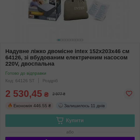
Надувне ліжко двомісне intex 152х203х46 см
64126, зі вбудованим електричним насосом
220V, двоспальна
Готово до відправки
Код: 64126 ST
Роздріб
2 530,45
₴
2 977 ₴
Економія
446.55 ₴
Залишилось
11 днів
Купити
або