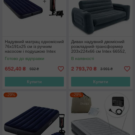
Надувний матрац одномісний
Диван надувний двомісний
76х191х25 см із ручним
розкладний-трансформер
насосом і подушкою Intex
203х224х66 см Intex 66552,
64756, односпальний,
велюровий, двоспальний
Готово до відправки
В наявності
велюровий
652,40
2 793,70
₴
₴
932 ₴
3 991 ₴
Купити
Купити
–29%
–29%