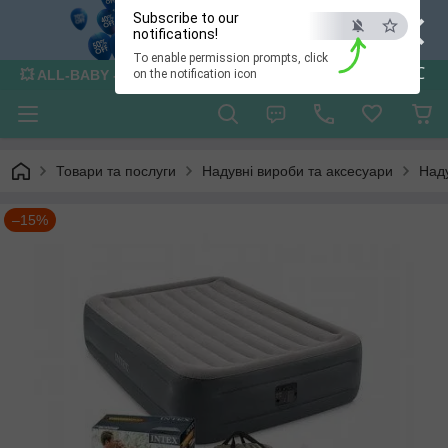
×
Subscribe to our
notifications!
To enable permission prompts, click
ESC
💥 ALL-BABY - інтернет - магазин товарів для дітей
on the notification icon
Товари та послуги
Надувні вироби та аксесуари
Наду
–15%