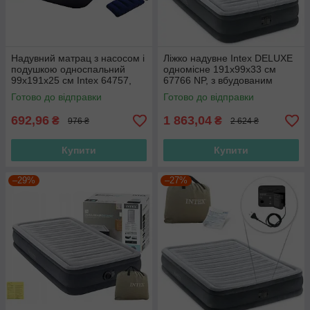
Надувний матрац з насосом і
Ліжко надувне Intex DELUXE
подушкою односпальний
одномісне 191х99х33 см
99х191х25 см Intex 64757,
67766 NP, з вбудованим
одномісний, інтекс
насосом 220
Готово до відправки
Готово до відправки
692,96
1 863,04
₴
₴
976 ₴
2 624 ₴
Купити
Купити
–29%
–27%