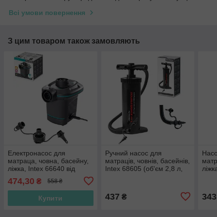
Всі умови повернення
З цим товаром також замовляють
Електронасос для
Ручний насос для
Насо
матраца, човна, басейну,
матраців, човнів, басейнів,
матр
ліжка, Intex 66640 від
Intex 68605 (об'єм 2,8 л,
ліжк
мережі (220-240 V, 650 л/
висота насоса 37 см),
Сере
474,30
₴
558 ₴
хв)
інтекс
Інте
437
343
₴
Купити