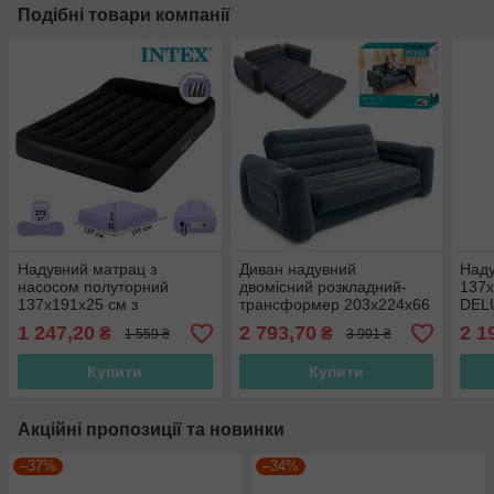
Подібні товари компанії
Надувний матрац з
Диван надувний
Наду
насосом полуторний
двомісний розкладний-
137х
137х191х25 см з
трансформер 203х224х66
DELU
підголівником Intex 64148
см Intex 66552,
вбу
1 247,20
2 793,70
2 1
₴
₴
1 559 ₴
3 991 ₴
Чорний, з електронасосом
велюровий, двоспальний
220V
Купити
Купити
Акційні пропозиції та новинки
–37%
–34%