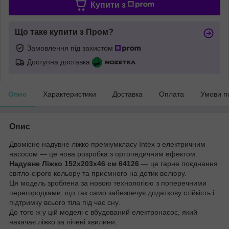
Купити з
Що таке купити з Пром?
Замовлення під захистом
Доступна доставка
Опис
Характеристики
Доставка
Оплата
Умови п
Опис
Двомісне надувне ліжко преміумкласу Intex з електричним
насосом — це нова розробка з ортопедичним ефектом.
Надувне Ліжко 152х203х46 см 64126
— це гарне поєднання
світло-сірого кольору та приємного на дотик велюру.
Ця модель зроблена за новою технологією з поперечними
перегородками, що так само забезпечує додаткову стійкість і
підтримку всього тіла під час сну.
До того ж у цій моделі є вбудований електронасос, який
накачає ліжко за лічені хвилини.