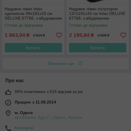
Надувне ліжко Intex
Надувне ліжко полуторне
одномісне 99х191х33 см
137х191х33 см Intex DELUXE
DELUXE 67766, з вбудованим
67768, з вбудованим
насосом 220V
насосом 220V,
Готово до відправки
Готово до відправки
1 863,04
2 195,84
₴
₴
2 624 ₴
3 008 ₴
Купити
Купити
Показати ще
Про нас
99% позитивних з 516 відгуків за рік
Працює з 11.08.2014
м. Одеса
вул.Базова, буд.17, Одеса, Україна
Контакти