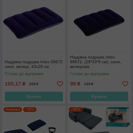
Надувна подушка Intex
Надувна подушка Intex 68672
68672, (28*43*9 см), синя,
синя, велюр, 43х28 см
велюрова
Готово до відправки
Готово до відправки
100,17
99
₴
₴
159 ₴
149 ₴
Купити
Купити
Новинка
–30%
–30%