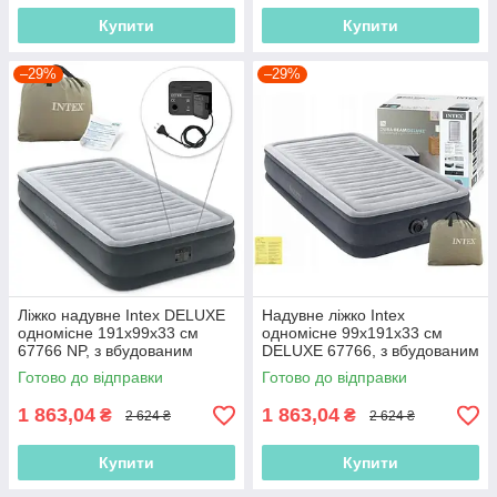
Купити
Купити
–29%
–29%
Ліжко надувне Intex DELUXE
Надувне ліжко Intex
одномісне 191х99х33 см
одномісне 99х191х33 см
67766 NP, з вбудованим
DELUXE 67766, з вбудованим
насосом 220
насосом 220V
Готово до відправки
Готово до відправки
1 863,04
1 863,04
₴
₴
2 624 ₴
2 624 ₴
Купити
Купити