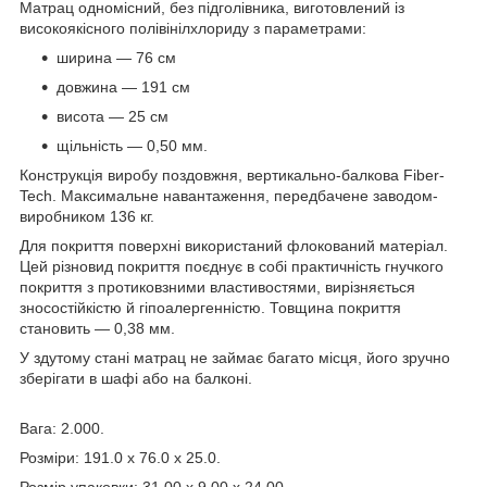
Матрац одномісний, без підголівника, виготовлений із
високоякісного полівінілхлориду з параметрами:
ширина — 76 см
довжина — 191 см
висота — 25 см
щільність — 0,50 мм.
Конструкція виробу поздовжня, вертикально-балкова Fiber-
Tech. Максимальне навантаження, передбачене заводом-
виробником 136 кг.
Для покриття поверхні використаний флокований матеріал.
Цей різновид покриття поєднує в собі практичність гнучкого
покриття з протиковзними властивостями, вирізняється
зносостійкістю й гіпоалергенністю. Товщина покриття
становить — 0,38 мм.
У здутому стані матрац не займає багато місця, його зручно
зберігати в шафі або на балконі.
Вага: 2.000.
Розміри: 191.0 x 76.0 x 25.0.
Розмір упаковки: 31.00 x 9.00 x 24.00.