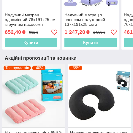
Надувний матрац
Надувний матрац з
Над
одномісний 76х191х25 см
насосом полуторний
одно
із ручним насосом і
137х191х25 см з
76х1
подушкою Intex 64756,
підголівником Intex 64148
одно
652,40
1 247,20
461
₴
₴
932 ₴
1 559 ₴
односпальний, велюровий
Чорний, з електронасосом
Купити
Купити
Акційні пропозиції та новинки
Топ продажів
–40%
–38%
Надувна подушка Intex 68676
Надувна подушка підголівник