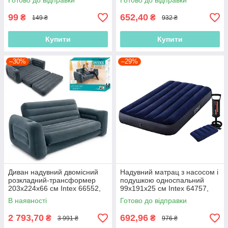
Готово до відправки
Готово до відправки
велюровий
99
652,40
₴
₴
149 ₴
932 ₴
Купити
Купити
–30%
–29%
Диван надувний двомісний
Надувний матрац з насосом і
розкладний-трансформер
подушкою односпальний
203х224х66 см Intex 66552,
99х191х25 см Intex 64757,
велюровий, двоспальний
одномісний, інтекс
В наявності
Готово до відправки
2 793,70
692,96
₴
₴
3 991 ₴
976 ₴