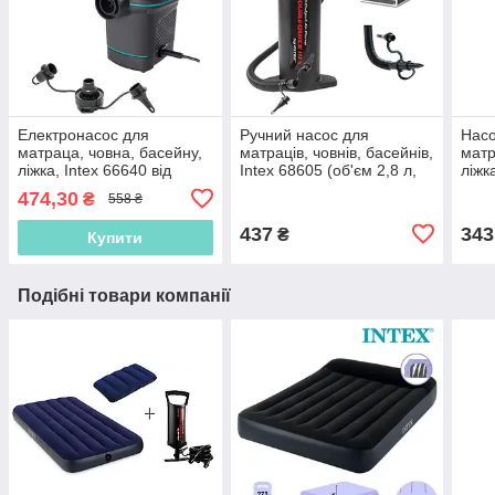
Електронасос для
Ручний насос для
Насо
матраца, човна, басейну,
матраців, човнів, басейнів,
матр
ліжка, Intex 66640 від
Intex 68605 (об'єм 2,8 л,
ліжк
мережі (220-240 V, 650 л/
висота насоса 37 см),
Сере
474,30
₴
558 ₴
хв)
інтекс
Інте
437
343
₴
Купити
Подібні товари компанії