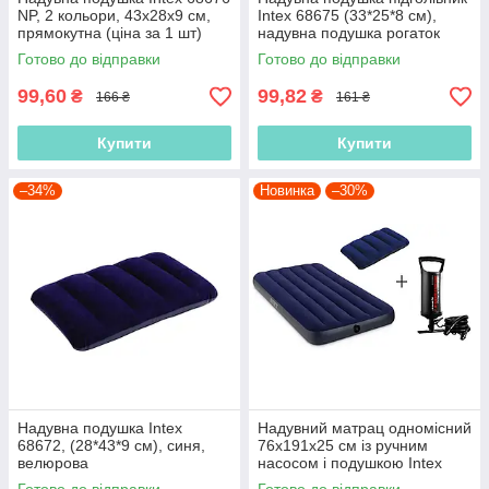
NP, 2 кольори, 43х28х9 см,
Intex 68675 (33*25*8 см),
прямокутна (ціна за 1 шт)
надувна подушка рогаток
Готово до відправки
Готово до відправки
99,60
99,82
₴
₴
166 ₴
161 ₴
Купити
Купити
–34%
Новинка
–30%
Надувна подушка Intex
Надувний матрац одномісний
68672, (28*43*9 см), синя,
76х191х25 см із ручним
велюрова
насосом і подушкою Intex
64756, односпальний,