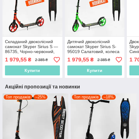
Складаний двоколісний
Дитячий двоколісний
Двок
самокат Skyper Sirius S —
самокат Skyper Sirius S-
Skyp
86735, Чорно-червоний,
95019 Салатовий, колеса
Сині
колеса PU 200 мм, 1
PU 200 мм, 1
ручн
1 979,55
1 979,55
1 7
₴
₴
2 385 ₴
2 385 ₴
амортизатор
амортизатор, від 5 років
1 ам
Купити
Купити
Акційні пропозиції та новинки
Топ продажів
–25%
Топ продажів
–18%