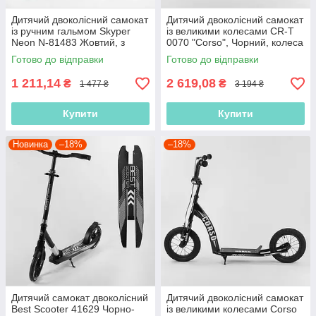
Дитячий двоколісний самокат
Дитячий двоколісний самокат
із ручним гальмом Skyper
із великими колесами CR-T
Neon N-81483 Жовтий, з
0070 "Corso", Чорний, колеса
колесами PU-200 мм, до 70
надувні 12", від 3 років
Готово до відправки
Готово до відправки
кг
1 211,14
2 619,08
₴
₴
1 477 ₴
3 194 ₴
Купити
Купити
Новинка
–18%
–18%
Дитячий самокат двоколісний
Дитячий двоколісний самокат
Best Scooter 41629 Чорно-
із великими колесами Corso