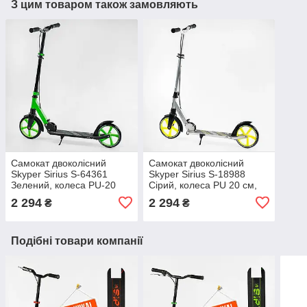
З цим товаром також замовляють
Самокат двоколісний
Самокат двоколісний
Skyper Sirius S-64361
Skyper Sirius S-18988
Зелений, колеса PU-20
Сірий, колеса PU 20 см,
см, 1 амортизатор, ручне
амортизація, ручне
2 294
2 294
₴
₴
гальмо, до 70 кг
гальмо, до 70 см
Подібні товари компанії