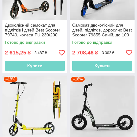
Двоколісний самокат для
Самокат двоколісний для
підлітків і дітей Best Scooter
дітей, підлітків, дорослих Best
79740, колеса PU 230/200
Scooter 79855 Синій, до 100
мм, з фарою, до 100 кг
кг, колеса PU 20 см
Готово до відправки
Готово до відправки
2 615,25
2 708,46
₴
₴
3 487 ₴
3 303 ₴
Купити
Купити
–18%
–18%