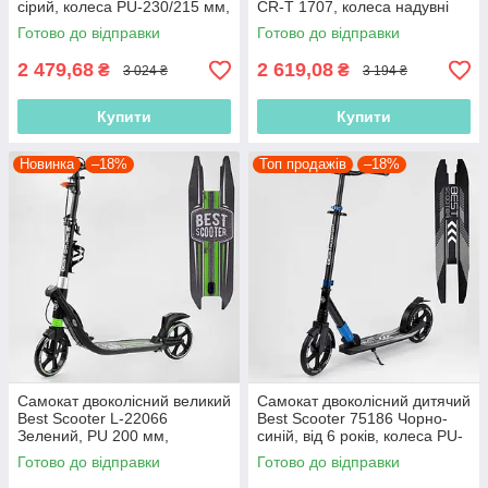
сірий, колеса PU-230/215 мм,
CR-T 1707, колеса надувні
1 аморт, до 100 кг
12", від 3 років, до 70 кг
Готово до відправки
Готово до відправки
2 479,68
2 619,08
₴
₴
3 024 ₴
3 194 ₴
Купити
Купити
Новинка
–18%
Топ продажів
–18%
Самокат двоколісний великий
Самокат двоколісний дитячий
Best Scooter L-22066
Best Scooter 75186 Чорно-
Зелений, PU 200 мм,
синій, від 6 років, колеса PU-
амортизація, ручне гальмо,
230/215 мм, 1 аморт, до 100
Готово до відправки
Готово до відправки
до 100 кг
кг