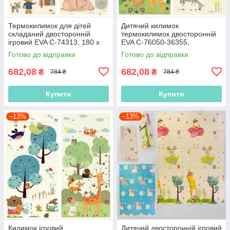
Термокилимок для дітей
Дитячий килимок
складаний двосторонній
термокилимок двосторонній
ігровий EVA С-74313, 180 х
EVA С-76050-36355,
120 х 0.8 см, у сумці
180х120х0.8 см, у сумці
Готово до відправки
Готово до відправки
682,08
682,08
₴
₴
784 ₴
784 ₴
Купити
Купити
–13%
–13%
Килимок ігровий
Дитячий двосторонній ігровий