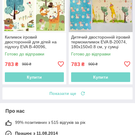
Килимок ігровий
Дитячий двосторонній ігровий
двосторонній для дітей на
термокилимок EVA В-20074,
підлогу EVA B-40096,
180х150х0.8 см, у сумці
180х150х0.8 см, у сумці
Готово до відправки
Готово до відправки
783
783
₴
₴
900 ₴
900 ₴
Купити
Купити
Показати ще
Про нас
99% позитивних з 515 відгуків за рік
Працює з 11.08.2014