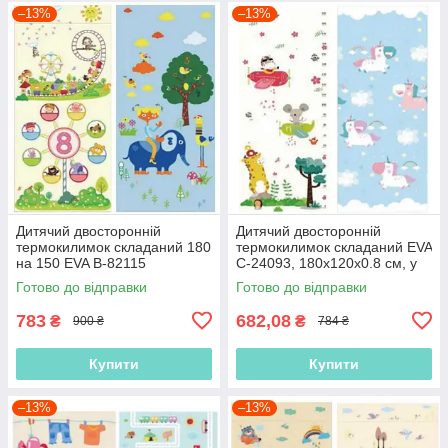
–13%
–13%
Дитячий двосторонній
Дитячий двосторонній
термокилимок складаний 180
термокилимок складаний EVA
на 150 EVA В-82115
С-24093, 180х120х0.8 см, у
180х150х0.8 см, у сумці
сумці
Готово до відправки
Готово до відправки
783
682,08
₴
₴
900 ₴
784 ₴
Купити
Купити
–13%
–13%