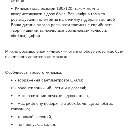
дитини.
Килимок має розміри 180х120, також можна
використовувати з двох боків. Вся колірна гама та
розташування елементів на килимку підібрані так, щоб
Ваша дитина змогла розвивати тактильне сприйняття,
творчі навички та навчилася розпізнавати кольори,
відтінки, цифри.
М'який розвивальний килимок — річ, яка обов'язково має бути
в активного допитливого малюка!
Особливості ігрового килимка:
- зображення сантиметрової шкали;
- водонепроникний і легкий у догляді;
- можна використовувати з двох сторін;
- має рифлену поверхню з обох боків, що запобігає
ковзанню;
- травмобезпечний;
- не пропускає холод;