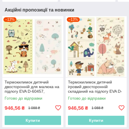
Акційні пропозиції та новинки
–13%
–13%
Термокилимок дитячий
Термокилимок дитячий
двосторонній для малюка на
ігровий двосторонній
підлогу EVA D-60457,
складаний на підлогу EVA D-
180х200х0.8 см, у сумці
70804, 180х200х0.8 см, у
Готово до відправки
Готово до відправки
сумці
946,56
946,56
₴
₴
1 088 ₴
1 088 ₴
Купити
Купити