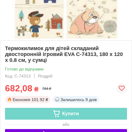
Термокилимок для дітей складаний
двосторонній ігровий EVA С-74313, 180 х 120
х 0.8 см, у сумці
Готово до відправки
Код: С-74313
Роздріб
682,08
₴
784 ₴
Економія
101.92 ₴
Залишилось
9 днів
Купити
або