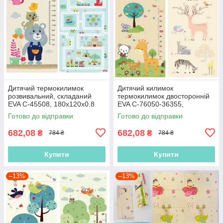
Дитячий термокилимок
Дитячий килимок
розвивальний, складаний
термокилимок двосторонній
EVA С-45508, 180х120х0.8
EVA С-76050-36355,
см, у сумці
180х120х0.8 см, у сумці
Готово до відправки
Готово до відправки
682,08
682,08
₴
₴
784 ₴
784 ₴
Купити
Купити
–13%
–13%