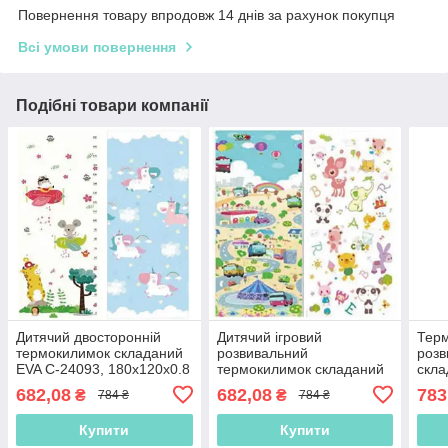
Повернення товару впродовж 14 днів за рахунок покупця
Всі умови повернення
Подібні товари компанії
Дитячий двосторонній
Дитячий ігровий
Терм
термокилимок складаний
розвивальний
розв
EVA С-24093, 180х120х0.8
термокилимок складаний
скла
см, у сумці
EVA С-57025, 180х120х0.8
180 
682,08
682,08
783
₴
₴
784 ₴
784 ₴
см, у сумці
Купити
Купити