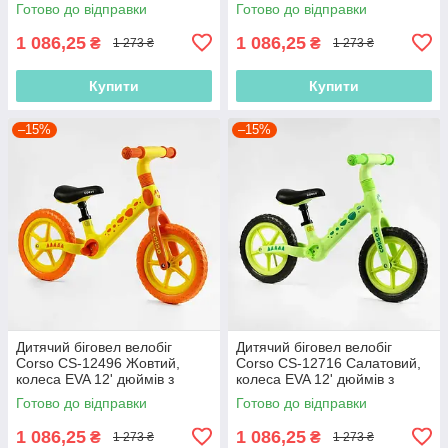
нейлоновою рамою та
нейлоновою рамою та
Готово до відправки
Готово до відправки
вилкою
вилкою
1 086,25
1 086,25
₴
₴
1 273 ₴
1 273 ₴
Купити
Купити
–15%
–15%
Дитячий біговел велобіг
Дитячий біговел велобіг
Corso CS-12496 Жовтий,
Corso CS-12716 Салатовий,
колеса EVA 12' дюймів з
колеса EVA 12' дюймів з
нейлоновою рамою та
нейлоновою рамою та
Готово до відправки
Готово до відправки
вилкою
вилкою
1 086,25
1 086,25
₴
₴
1 273 ₴
1 273 ₴