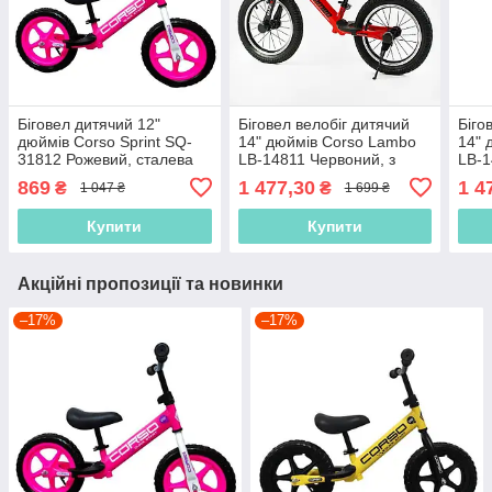
Біговел дитячий 12"
Біговел велобіг дитячий
Біго
дюймів Corso Sprint SQ-
14" дюймів Corso Lambo
14" 
31812 Рожевий, сталева
LB-14811 Червоний, з
LB-1
рама, колеса EVA (піна),
ручним гальмом,
ручн
869
1 477,30
1 4
₴
₴
1 047 ₴
1 699 ₴
підставка для ніжок,
надувними колесами
над
Велобіг
Купити
Купити
Акційні пропозиції та новинки
–17%
–17%