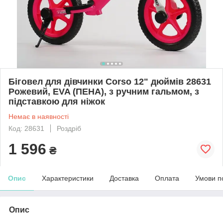
Біговел для дівчинки Corso 12" дюймів 28631
Рожевий, EVA (ПЕНА), з ручним гальмом, з
підставкою для ніжок
Немає в наявності
Код: 28631
Роздріб
1 596
₴
Опис
Характеристики
Доставка
Оплата
Умови п
Опис