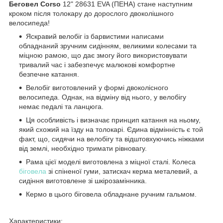
Беговел Corso
12" 28631 EVA (ПЕНА) стане наступним
кроком після толокару до дорослого двоколішного
велосипеда!
Яскравий велобіг із барвистими написами
обладнаний зручним сидінням, великими колесами та
міцною рамою, що дає змогу його використовувати
тривалий час і забезпечує малюкові комфортне
безпечне катання.
Велобіг виготовлений у формі двоколісного
велосипеда. Однак, на відміну від нього, у велобігу
немає педалі та ланцюга.
Ця особливість і визначає принцип катання на ньому,
який схожий на їзду на толокарі. Єдина відмінність є той
факт, що, сидячи на велобігу та відштовхуючись ніжками
від землі, необхідно тримати рівновагу.
Рама цієї моделі виготовлена з міцної сталі. Колеса
біговела
зі спіненої гуми, затискач керма металевий, а
сидіння виготовлене зі шкірозамінника.
Кермо в цього біговела обладнане ручним гальмом.
Характеристики: