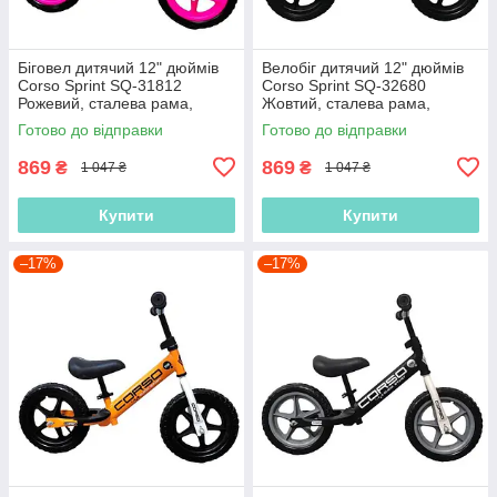
Біговел дитячий 12" дюймів
Велобіг дитячий 12" дюймів
Corso Sprint SQ-31812
Corso Sprint SQ-32680
Рожевий, сталева рама,
Жовтий, сталева рама,
колеса EVA (піна), підставка
колеса EVA (піна), підставка
Готово до відправки
Готово до відправки
для ніжок, Велобіг
для ніжок, Біговел
869
869
₴
₴
1 047 ₴
1 047 ₴
Купити
Купити
–17%
–17%