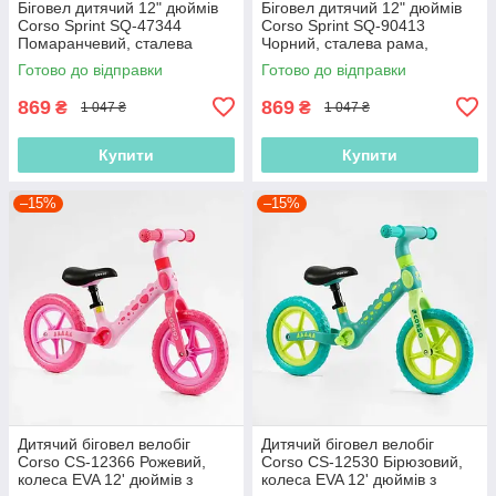
Біговел дитячий 12" дюймів
Біговел дитячий 12" дюймів
Corso Sprint SQ-47344
Corso Sprint SQ-90413
Помаранчевий, сталева
Чорний, сталева рама,
рама, колеса EVA (піна),
колеса EVA (піна), підставка
Готово до відправки
Готово до відправки
підставка для ніжок, велобіг
для ніжок, велобіг
869
869
₴
₴
1 047 ₴
1 047 ₴
Купити
Купити
–15%
–15%
Дитячий біговел велобіг
Дитячий біговел велобіг
Corso CS-12366 Рожевий,
Corso CS-12530 Бірюзовий,
колеса EVA 12' дюймів з
колеса EVA 12' дюймів з