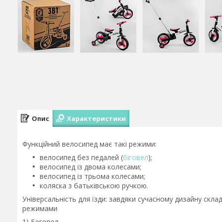
Опис
Характеристики
Функційний велосипед має такі режими:
велосипед без педалей (
біговел
);
велосипед із двома колесами;
велосипед із трьома колесами;
коляска з батьківською ручкою.
Універсальність для їзди: завдяки сучасному дизайну скл
режимами
1) Беговел