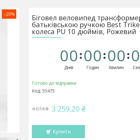
–20%
Біговел веловипед трансформер
батьківською ручкою Best Trik
колеса PU 10 дюймів, Рожевий
0
0
0
0
0
0
0
Днів
Годин
Хвилин
Сек
Готово до відправки
Код:
55475
3 259,20 ₴
4 074 ₴
Купити