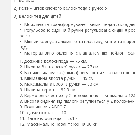
2) Режим штовхаючого велосипеда з ручкою
3) Велосипед для дітей
Можливість трансформування: знімні педалі, складан
Регульоване сидіння й ручки: регульоване сидіння рос
років.
Міцний корпус з алюмінію та пластику, міцне та шир
їзду.
Матеріал виготовлення: сплав алюмінію, нейлон і скл
Довжина велосипеда — 75 см.
Ширина батьківської ручки — 27 см.
Батьківська ручка (знімна) регулюється за висотою пі
Мінімальна висота ручки — 45 см.
Максимальна висота ручки — 83 см.
Ширина керма — 32.5 см.
Кермо регулюється у 2 положеннях — мінімальна 12.5
Висота сидіння від підлоги регулюється у 2 положен
Подшипник - АВЕС 7.
Діаметр коліс — 10'.
Вага велосипеда — 5,1 кг
Максимальне навантаження 30 кг