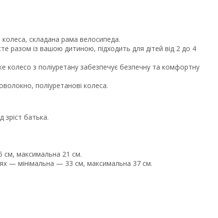
і колеса, складана рама велосипеда.
те разом із вашою дитиною, підходить для дітей від 2 до 4
оке колесо з поліуретану забезпечує безпечну та комфортну
оволокно, поліуретанові колеса.
д зріст батька.
 см, максимальна 21 см.
нях — мінімальна — 33 см, максимальна 37 см.