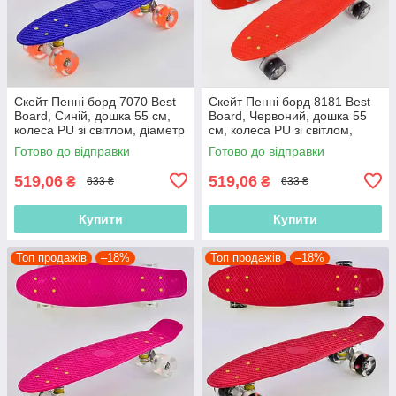
Скейт Пенні борд 7070 Best
Скейт Пенні борд 8181 Best
Board, Синій, дошка 55 см,
Board, Червоний, дошка 55
колеса PU зі світлом, діаметр
см, колеса PU зі світлом,
6 см (Пеніборд)
діаметр 6 см (Пеніборд)
Готово до відправки
Готово до відправки
519,06
519,06
₴
₴
633 ₴
633 ₴
Купити
Купити
Топ продажів
–18%
Топ продажів
–18%