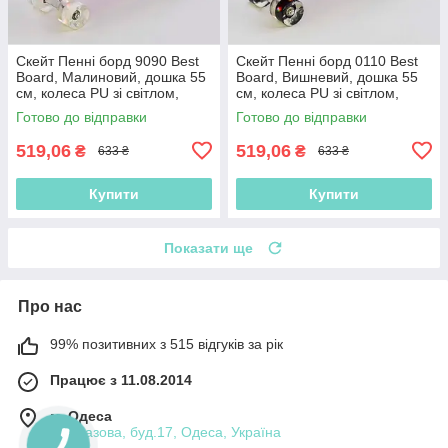
Скейт Пенні борд 9090 Best
Скейт Пенні борд 0110 Best
Board, Малиновий, дошка 55
Board, Вишневий, дошка 55
см, колеса PU зі світлом,
см, колеса PU зі світлом,
діаметр 6 см (Пеніборд)
діаметр 6 см (Пеніборд)
Готово до відправки
Готово до відправки
519,06
519,06
₴
₴
633 ₴
633 ₴
Купити
Купити
Показати ще
Про нас
99% позитивних з 515 відгуків за рік
Працює з 11.08.2014
м. Одеса
вул.Базова, буд.17, Одеса, Україна