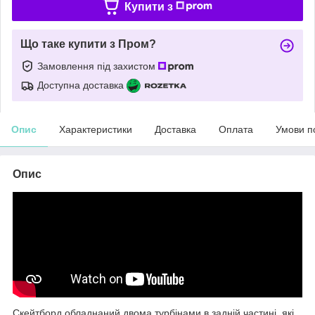
Купити з
Що таке купити з Пром?
Замовлення під захистом
Доступна доставка
Опис
Характеристики
Доставка
Оплата
Умови п
Опис
Скейтборд обладнаний двома турбінами в задній частині, які