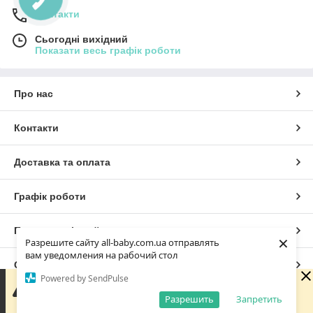
Контакти
Сьогодні вихідний
Показати весь графік роботи
Про нас
Контакти
Доставка та оплата
Графік роботи
Повна версія сайту
×
Разрешите сайту all-baby.com.ua отправлять
вам уведомления на рабочий стол
Сайт створено на маркетплейсі
Prom.ua
Powered by SendPulse
Зараз у компанії неробочий час. Замовлення та
повідомлення будуть оброблені з 09:00 найближчого
Разрешить
Запретить
Політика конфіденційності
робочого дня (завтра, 10.08).