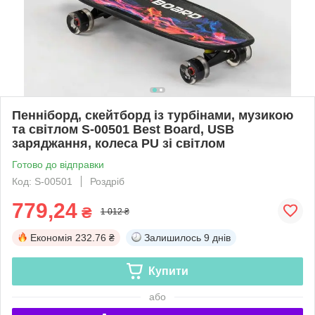
Пенніборд, скейтборд із турбінами, музикою
та світлом S-00501 Best Board, USB
заряджання, колеса PU зі світлом
Готово до відправки
Код: S-00501
Роздріб
779,24
₴
1 012 ₴
Економія
232.76 ₴
Залишилось
9 днів
Купити
або