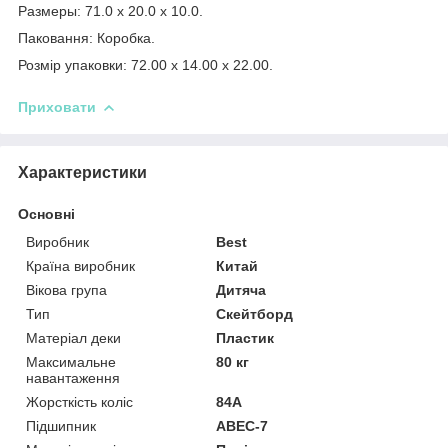
Размеры: 71.0 x 20.0 x 10.0.
Паковання: Коробка.
Розмір упаковки: 72.00 x 14.00 x 22.00.
Приховати
Характеристики
Основні
Виробник
Best
Країна виробник
Китай
Вікова група
Дитяча
Тип
Скейтборд
Разрешите сайту all-baby.com.ua
Матеріал деки
Пластик
Максимальне
80 кг
отправлять вам уведомления
навантаження
Жорсткість коліс
84А
Підшипник
ABEC-7