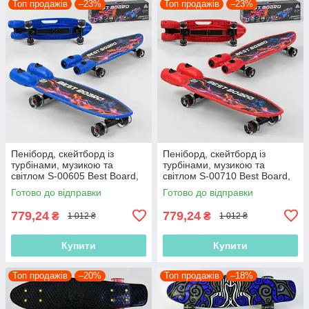
Топ продажів
–23%
Топ продажів
–23%
Пеніборд, скейтборд із
Пеніборд, скейтборд із
турбінами, музикою та
турбінами, музикою та
світлом S-00605 Best Board,
світлом S-00710 Best Board,
USB заряджання, колеса PU
USB заряджання, колеса PU
Готово до відправки
Готово до відправки
зі світлом
зі світлом
779,24
779,24
₴
₴
1 012 ₴
1 012 ₴
Купити
Купити
Топ продажів
–20%
Топ продажів
–18%