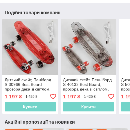
Подібні товари компанії
Дитячий скейт, Пеніборд
Дитячий скейт, Пенніборд
Дитя
S-30966 Best Board
S-40133 Best Board,
S-50
прозора дека зі світлом,
прозора дека зі світлом,
проз
колеса PU зі світлом,
колеса PU зі світлом,
коле
1 197
1 197
1 1
₴
₴
1 425 ₴
1 425 ₴
заряджання USB
заряджання USB
зар
Купити
Купити
Акційні пропозиції та новинки