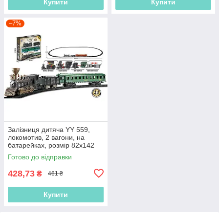
Купити
Купити
–7%
Залізниця дитяча YY 559,
локомотив, 2 вагони, на
батарейках, розмір 82х142
см
Готово до відправки
428,73
₴
461 ₴
Купити