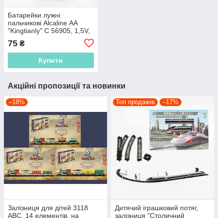
Батарейки лужні
пальчикові Alcaline АА
"Kingtianly" C 56905, 1,5V,
Ціна за 4 шт.
75
₴
Купити
Акційні пропозиції та новинки
–18%
Топ продажів
–17%
Залізниця для дітей 3118
Дитячий іграшковий потяг,
АВС, 14 елементів, на
залізниця "Столичний