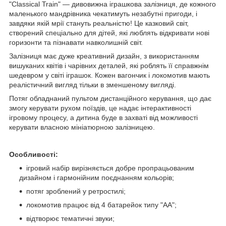
"Classical Train" — дивовижна іграшкова залізниця, де кожного
маленького мандрівника чекатимуть незабутні пригоди, і
завдяки якій мрії стануть реальністю! Це казковий світ,
створений спеціально для дітей, які люблять відкривати нові
горизонти та пізнавати навколишній світ.
Залізниця має дуже креативний дизайн, з використанням
вишуканих квітів і чарівних деталей, які роблять її справжнім
шедевром у світі іграшок. Кожен вагончик і локомотив мають
реалістичний вигляд тільки в зменшеному вигляді.
Потяг обладнаний пультом дистанційного керування, що дає
змогу керувати рухом поїздів, це надає інтерактивності
ігровому процесу, а дитина буде в захваті від можливості
керувати власною мініатюрною залізницею.
Особливості:
ігровий набір вирізняється добре пропрацьованим
дизайном і гармонійним поєднанням кольорів;
потяг зроблений у ретростилі;
локомотив працює від 4 батарейок типу "АА";
відтворює тематичні звуки;