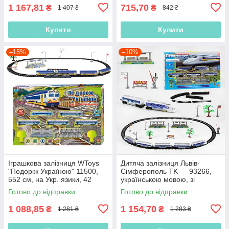
1 167,81
715,70
₴
₴
1 407 ₴
842 ₴
Купити
Купити
–15%
–10%
Іграшкова залізниця WToys
Дитяча залізниця Львів-
"Подоріж Україною" 11500,
Сімферополь TK — 93266,
552 см, на Укр. язики, 42
українською мовою, зі
деталі
світловими та звуковими
Готово до відправки
Готово до відправки
ефектами
1 088,85
1 154,70
₴
₴
1 281 ₴
1 283 ₴