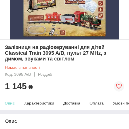
Залізниця на радіокеруванні для дітей
Classical Train 3095 A/B, пульт 27 MHz, з
димом, звуками та світлом
Немає в наявності
Код: 3095 A/B
Роздріб
1 145
₴
Опис
Характеристики
Доставка
Оплата
Умови п
Опис