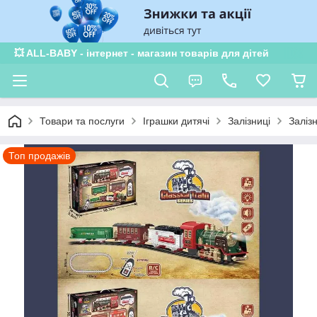
💥 ALL-BABY - інтернет - магазин товарів для дітей
Товари та послуги
Іграшки дитячі
Залізниці
Залізн
Топ продажів