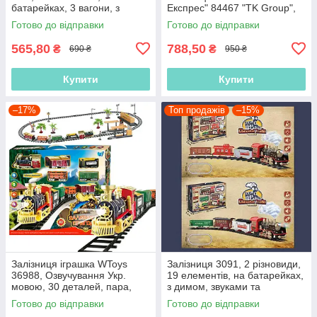
батарейках, 3 вагони, з
Експрес" 84467 "TK Group",
підсвіткою і звуком
озвучено українською мовою
Готово до відправки
Готово до відправки
565,80
788,50
₴
₴
690 ₴
950 ₴
Купити
Купити
–17%
Топ продажів
–15%
Залізниця іграшка WToys
Залізниця 3091, 2 різновиди,
36988, Озвучування Укр.
19 елементів, на батарейках,
мовою, 30 деталей, пара,
з димом, звуками та
підсвітка, 153 х 125 см
підсвіткою, 162х84 см
Готово до відправки
Готово до відправки