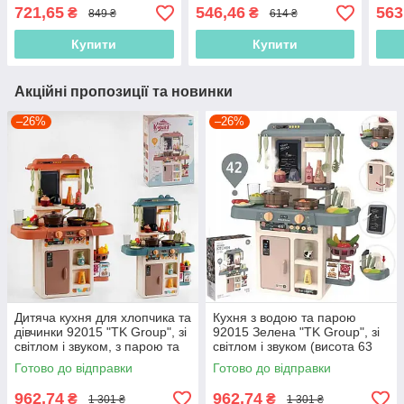
продуктами
звук і підсвітка
скане
721,65
546,46
563
₴
₴
849 ₴
614 ₴
Купити
Купити
Акційні пропозиції та новинки
–26%
–26%
Дитяча кухня для хлопчика та
Кухня з водою та парою
дівчинки 92015 "TK Group", зі
92015 Зелена "TK Group", зі
світлом і звуком, з парою та
світлом і звуком (висота 63
водою (висота 63 см)
см)
Готово до відправки
Готово до відправки
962,74
962,74
₴
₴
1 301 ₴
1 301 ₴