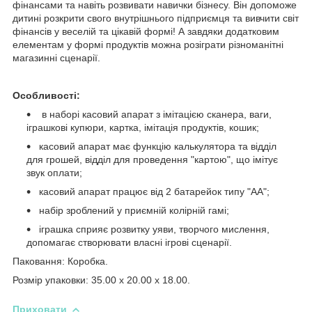
фінансами та навіть розвивати навички бізнесу. Він допоможе
дитині розкрити свого внутрішнього підприємця та вивчити світ
фінансів у веселій та цікавій формі! А завдяки додатковим
елементам у формі продуктів можна розіграти різноманітні
магазинні сценарії.
Особливості:
в наборі касовий апарат з імітацією сканера, ваги,
іграшкові купюри, картка, імітація продуктів, кошик;
касовий апарат має функцію калькулятора та відділ
для грошей, відділ для проведення "картою", що імітує
звук оплати;
касовий апарат працює від 2 батарейок типу "АА";
набір зроблений у приємній колірній гамі;
іграшка сприяє розвитку уяви, творчого мислення,
допомагає створювати власні ігрові сценарії.
Паковання: Коробка.
Розмір упаковки: 35.00 x 20.00 x 18.00.
Приховати