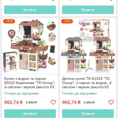
Купити
Купити
–26%
–26%
Кухня з водою та парою
Дитяча кухня TK-61324 "TK
92015 Коричнева "TK Group",
Group", з парою та водою, зі
зі світлом і звуком (висота 63
світлом і звуком (висота 63
см)
см), 42 елементи
Готово до відправки
Готово до відправки
962,74
962,74
₴
₴
1 301 ₴
1 301 ₴
Купити
Купити