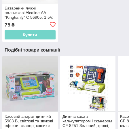
Батарейки лужні
пальчикові Alcaline АА
"Kingtianly" C 56905, 1,5V,
Ціна за 4 шт.
75
₴
Купити
Подібні товари компанії
Касовий апарат дитячий
Дитяча каса з
Касо
5963 В, світлові та звукові
калькулятором і сканером
CF 8
ефекти, сканер, кошик з
CF 8251 Зелений, гроші,
каль