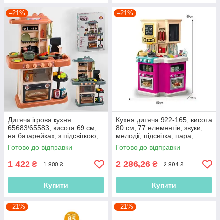
–21%
–21%
Дитяча ігрова кухня
Кухня дитяча 922-165, висота
65683/65583, висота 69 см,
80 см, 77 елементів, звуки,
на батарейках, з підсвіткою,
мелодії, підсвітка, пара,
звуком, мелодіями, парою та
автоматичне подавання води
Готово до відправки
Готово до відправки
водою
1 422
2 286,26
₴
₴
1 800 ₴
2 894 ₴
Купити
Купити
–21%
–21%