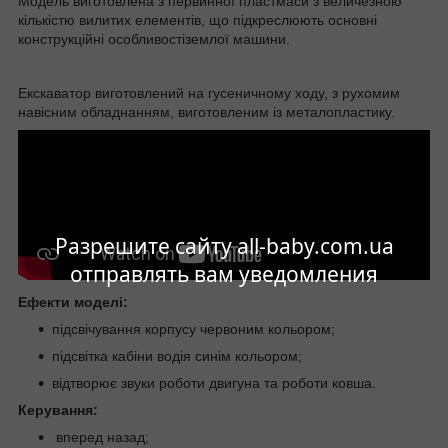
Модель виготовлена з первинної пластмаси з величезною
кількістю вилитих елементів, що підкреслюють основні
конструкційні особливостіземлої машини.
Екскаватор виготовлений на гусеничному ходу, з рухомим
навісним обладнанням, виготовленим із металопластику.
Разрешите сайту all-baby.com.ua
отправлять вам уведомления
Ефекти моделі:
підсвічування корпусу червоним кольором;
підсвітка кабіни водія синім кольором;
відтворює звуки роботи двигуна та роботи ковша.
Керування:
вперед назад;