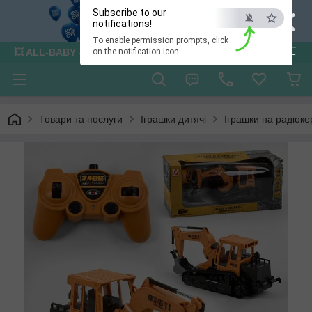
×
Subscribe to our
notifications!
To enable permission prompts, click
ESC
💥 ALL-BABY - інтернет - магазин товарів для дітей
on the notification icon
Товари та послуги
Іграшки дитячі
Іграшки на радіоке