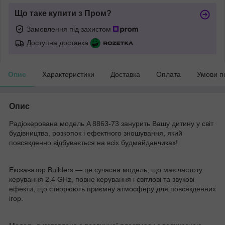
Що таке купити з Пром?
Замовлення під захистом
Доступна доставка
Опис
Характеристики
Доставка
Оплата
Умови п
Опис
Радіокерована модель A 8863-73 занурить Вашу дитину у світ
будівництва, розкопок і ефектного зношування, який
повсякденно відбувається на всіх будмайданчиках!
Екскаватор Builders — це сучасна модель, що має частоту
керування 2.4 GHz, повне керування і світлові та звукові
ефекти, що створюють приємну атмосферу для повсякденних
ігор.