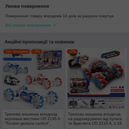
Умови повернення
Повернення товару впродовж 14 днів за рахунок покупця
Всі умови повернення
Акційні пропозиції та новинки
Топ продажів
–3%
–3%
Трюкова машинка всюдихід
Трюкова машинка всюдихід
керована жестами UD 2195 A
на радіокеруванні від пульта
"Torsion gesture control",
та браслета UD 2219 A, 1:18,
підсвічування коліс, 2
роликові колеса, акум.3,7V