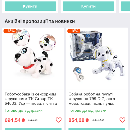
Купити
Купити
Акційні пропозиції та новинки
–18%
–16%
Робот-собака із сенсорним
Собака робот на пульті
керуванням TK Group TK —
керування 799 D-7, англ.
64633, Укр — мова, пісні та
мова, казки, пісні, пульт,
фрази, інтерактивна іграшка
сенсорні датчики
Готово до відправки
Готово до відправки
694,54
854,28
₴
₴
847 ₴
1 017 ₴