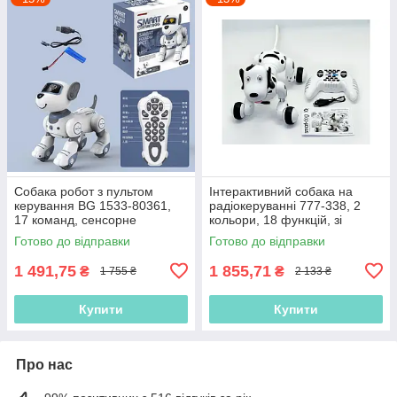
Собака робот з пультом
Інтерактивний собака на
керування BG 1533-80361,
радіокеруванні 777-338, 2
17 команд, сенсорне
кольори, 18 функцій, зі
керування,
світловими та звуковими
Готово до відправки
Готово до відправки
багатофункціональна іграшка
ефектами
1 491,75
1 855,71
₴
₴
1 755 ₴
2 133 ₴
Купити
Купити
Про нас