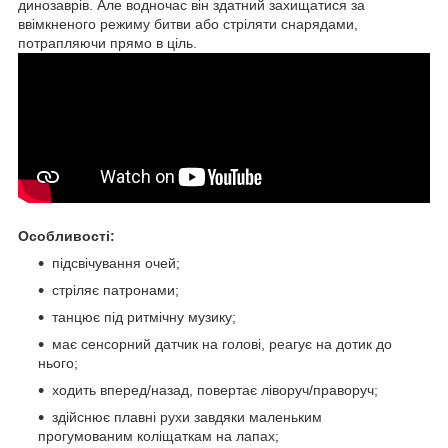
динозаврів. Але водночас він здатний захищатися за
ввімкненого режиму битви або стріляти снарядами,
потрапляючи прямо в ціль.
Особливості:
підсвічування очей;
стріляє патронами;
танцює під ритмічну музику;
має сенсорний датчик на голові, реагує на дотик до
нього;
ходить вперед/назад, повертає ліворуч/праворуч;
здійснює плавні рухи завдяки маленьким
прогумованим коліщаткам на лапах;