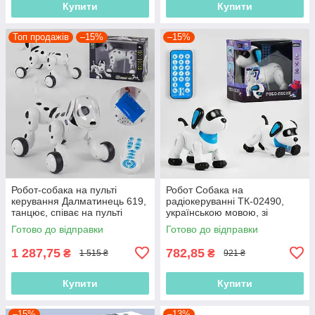
Купити
Купити
Топ продажів
–15%
–15%
Робот-собака на пульті
Робот Собака на
керування Далматинець 619,
радіокеруванні ТК-02490,
танцює, співає на пульті
українською мовою, зі
керування
звуками, казками, піснями,
Готово до відправки
Готово до відправки
трюками
1 287,75
782,85
₴
₴
1 515 ₴
921 ₴
Купити
Купити
–15%
–13%