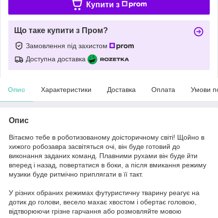
Купити з
Що таке купити з Пром?
Замовлення під захистом
Доступна доставка
Опис
Характеристики
Доставка
Оплата
Умови п
Опис
Вітаємо тебе в роботизованому доісторичному світі! Щойно в
хижого робозавра засвітяться очі, він буде готовий до
виконання заданих команд. Плавними рухами він буде йти
вперед і назад, повертатися в боки, а після вмикання режиму
музики буде ритмічно приплягати в її такт.
У різних обраних режимах футуристичну тварину реагує на
дотик до голови, весело махає хвостом і обертає головою,
відтворюючи грізне гарчання або розмовляйте мовою