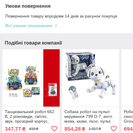
Умови повернення
Повернення товару впродовж 14 днів за рахунок покупця
Всі умови повернення
Подібні товари компанії
Танцювальний робот 662
Собака робот на пульті
Робо
B, 2 різновиди, світло,
керування 799 D-7, англ.
сенс
звук, прозорий корпус,
мова, казки, пісні, пульт,
Grou
шестерні
сенсорні датчики
мова
347,77
854,28
694
₴
₴
419 ₴
1 017 ₴
інте