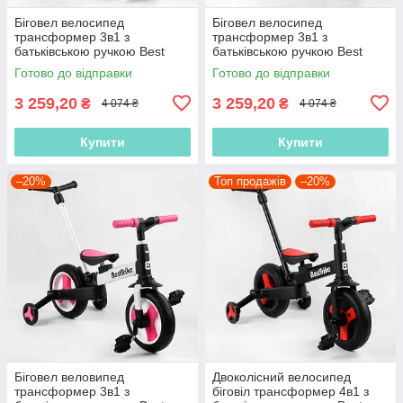
Біговел велосипед
Біговел велосипед
трансформер 3в1 з
трансформер 3в1 з
батьківською ручкою Best
батьківською ручкою Best
Trike 58195 колеса PU 10
Trike 56659 колеса PU 10
Готово до відправки
Готово до відправки
дюймів, Жовтий
дюймів, Блакитний
3 259,20
3 259,20
₴
₴
4 074 ₴
4 074 ₴
Купити
Купити
–20%
Топ продажів
–20%
Біговел веловипед
Двоколісний велосипед
трансформер 3в1 з
біговіл трансформер 4в1 з