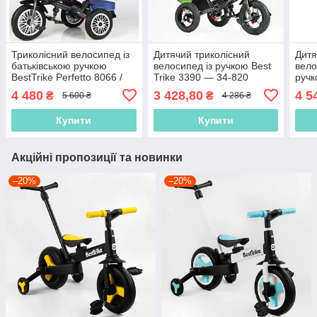
Триколісний велосипед із
Дитячий триколісний
Дитя
батьківською ручкою
велосипед із ручкою Best
вело
BestTrike Perfetto 8066 /
Trike 3390 — 34-820
ручк
608-70 Синій, надувні
Зелений, надувні колеса,
8066
4 480
3 428,80
4 5
₴
₴
5 600 ₴
4 286 ₴
колеса
фара з USB, пульт
коле
Купити
Купити
Акційні пропозиції та новинки
–20%
–20%