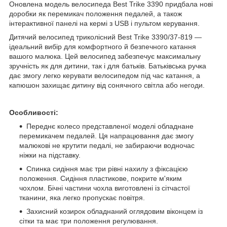
Оновлена модель велосипеда Best Trike 3390 придбала нові
доробки як перемикач положення педалей, а також
інтерактивної панелі на кермі з USB і пультом керування.
Дитячий велосипед триколісний Best Trike 3390/37-819 —
ідеальний вибір для комфортного й безпечного катання
вашого малюка. Цей велосипед забезпечує максимальну
зручність як для дитини, так і для батьків. Батьківська ручка
дає змогу легко керувати велосипедом під час катання, а
капюшон захищає дитину від сонячного світла або негоди.
Особливості:
Переднє колесо представленої моделі обладнане
перемикачем педалей. Ця напрацювання дає змогу
малюкові не крутити педалі, не забираючи водночас
ніжки на підставку.
Спинка сидіння має три рівні нахилу з фіксацією
положення. Сидіння пластикове, покрите м'яким
чохлом. Бічні частини чохла виготовлені із сітчастої
тканини, яка легко пропускає повітря.
Захисний козирок обладнаний оглядовим віконцем із
сітки та має три положення регулювання.