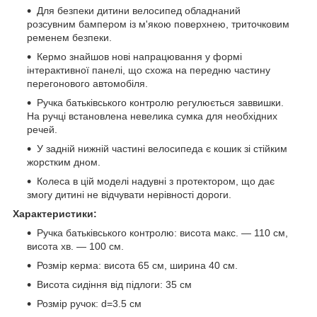
Для безпеки дитини велосипед обладнаний
розсувним бампером із м'якою поверхнею, триточковим
ременем безпеки.
Кермо знайшов нові напрацювання у формі
інтерактивної панелі, що схожа на передню частину
перегонового автомобіля.
Ручка батьківського контролю регулюється заввишки.
На ручці встановлена невелика сумка для необхідних
речей.
У задній нижній частині велосипеда є кошик зі стійким
жорстким дном.
Колеса в цій моделі надувні з протектором, що дає
змогу дитині не відчувати нерівності дороги.
Характеристики:
Ручка батьківського контролю: висота макс. — 110 см,
висота хв. — 100 см.
Розмір керма: висота 65 см, ширина 40 см.
Висота сидіння від підлоги: 35 см
Розмір ручок: d=3.5 см