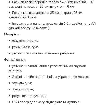
Розміри коліс: переднє колесо d=29 см; ширина — 6
см; задні колеса: d=26 см, ширина — 6 см
Розмір кошика: довжина 35 см, ширина 25 см,
завглибшки 15 см
Інтерактивна панель: працює від 3 батарейок типу АА
(до комплекту не входять)
Матеріал:
сидіння: пластик;
ручки: м'яка гума;
диски: пластик з алюмінієвими ребрами.
Функції панелі
увімкнення/вимкнення з реалістичними звуками
двигуна;
2 пісні англійською та 1 пісня українською мовою;
звук двигуна;
звук клаксону;
регулювання гучності;
USB плеєр дає змогу відтворювати музику з