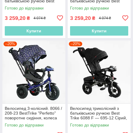
батьківською ручкою Best
батьківською ручкою Best
Trike 55475 колеса PU 10
Trike 23031 Червоний, 10
Готово до відправки
Готово до відправки
дюймів, Рожевий
дюймів
3 259,20
3 259,20
₴
₴
4 074 ₴
4 074 ₴
Купити
Купити
–20%
–20%
Велосипед 3-колісний. 8066 /
Велосипед триколісний з
208-23 BestTrike "Perfetto"
батьківською ручкою Best
поворотне сидіння, колеса
Trike 6088 F — 695-12 Сірий,
гумові надувні,
з поворотним сидінням,
Готово до відправки
Готово до відправки
надувні