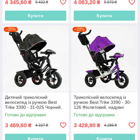
4 345,60
4 063,20
₴
₴
5 432 ₴
5 079 ₴
Купити
Купити
–20%
–20%
Дитячий триколісний
Триколісний велосипед із
велосипед із ручкою Best
ручкою Best Trike 3390 - 30-
Trike 3390 - 31-025 Чорний,
126 Фіолетовий, надувні
надувні колеса, фара з USB,
колеса, фара з USB, пульт
Готово до відправки
Готово до відправки
пульт
3 469,60
3 428,80
₴
₴
4 337 ₴
4 286 ₴
Купити
Купити