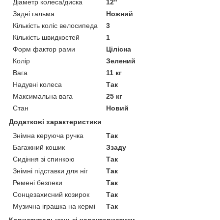
Діаметр колеса/диска
12"
Задні гальма
Ножний
Кількість коліс велосипеда
3
Кількість швидкостей
1
Форм фактор рами
Цілісна
Колір
Зелений
Вага
11 кг
Надувні колеса
Так
Максимальна вага
25 кг
Стан
Новий
Додаткові характеристики
Знімна керуюча ручка
Так
Багажний кошик
Ззаду
Сидіння зі спинкою
Так
Знімні підставки для ніг
Так
Ремені безпеки
Так
Сонцезахисний козирок
Так
Музична іграшка на кермі
Так
Користувальницькі характеристики