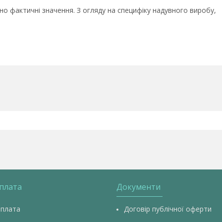
о фактичні значення. З огляду на специфіку надувного виробу,
оплата
Документи
оплата
Договір публічної оферти