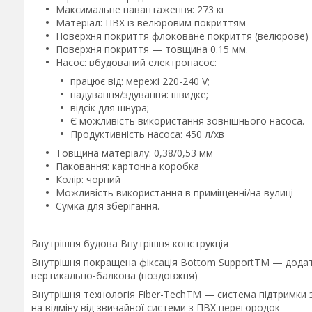
Максимальне навантаження: 273 кг
Матеріал: ПВХ із велюровим покриттям
Поверхня покриття флоковане покриття (велюрове)
Поверхня покриття — товщина 0.15 мм.
Насос: вбудований електронасос:
працює від: мережі 220-240 V;
надування/здування: швидке;
відсік для шнура;
Є можливість використання зовнішнього насоса.
Продуктивність насоса: 450 л/хв
Товщина матеріалу: 0,38/0,53 мм
Паковання: картонна коробка
Колір: чорний
Можливість використання в приміщенні/на вулиці
Сумка для зберігання.
Внутрішня будова Внутрішня конструкція
Внутрішня покращена фіксація Bottom SupportTM — додат
вертикально-балкова (поздовжня)
Внутрішня технологія Fiber-TechTM — система підтримки з
на відміну від звичайної системи з ПВХ перегородок