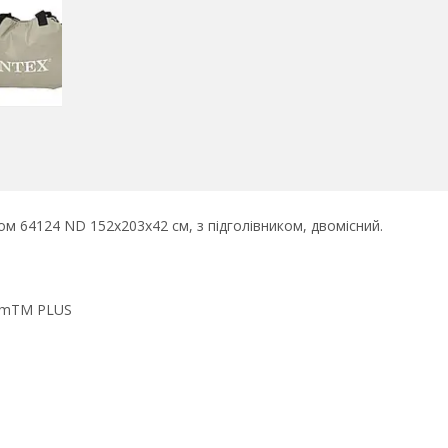
м 64124 ND 152х203х42 см, з підголівником, двомісний.
eamTM PLUS