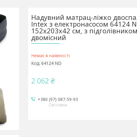
Надувний матрац-ліжко двосп
Intex з електронасосом 64124 
152х203х42 см, з підголівником
двомісний
Немає в наявності
Код:
64124 ND
2 062 ₴
+380 (97) 087-59-93
Світлана