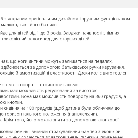
66 з яскравим оригінальним дизайном і зручним функціоналом
малюка, так і його батьків!
де для дітей від 1 до 3 років. Завдяки наявності знімних
триколісний велосипед для старших дітей.
бачає, що ноги дитини можуть залишатися на педалях,
здійснюється за допомогою батьківської ручки керування.
ляцію й амортизаційні властивості. Диски коліс виготовлені
 система стопора — стоянкове гальмо.
ками, має можливість регулювання за висотою.
ивостями. Вона має можливість повороту на 360 градусів, а
гою кнопки.
 сидіння на 180 градусів (щоб дитина була обличчям до
 до горизонтального положення (напівлежачи).
. Крім того, його можна зняти за допомогою кнопкової
чковий ремінь і знімний страхувальний бампер з екошкіри.
. До них додаються додаткові знімні підніжки, призначені