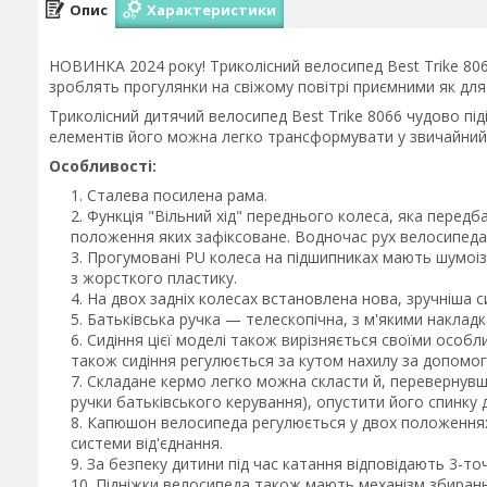
Опис
Характеристики
НОВИНКА 2024 року! Триколісний велосипед Best Trike 80
зроблять прогулянки на свіжому повітрі приємними як для 
Триколісний дитячий велосипед Best Trike 8066 чудово підій
елементів його можна легко трансформувати у звичайний 
Особливості:
Сталева посилена рама.
Функція "Вільний хід" переднього колеса, яка перед
положення яких зафіксоване. Водночас рух велосипеда 
Прогумовані PU колеса на підшипниках мають шумоізо
з жорсткого пластику.
На двох задніх колесах встановлена нова, зручніша
Батьківська ручка — телескопічна, з м'якими наклад
Сидіння цієї моделі також вирізняється своїми особл
також сидіння регулюється за кутом нахилу за допомо
Складане кермо легко можна скласти й, перевернувши
ручки батьківського керування), опустити його спинку
Капюшон велосипеда регулюється у двох положеннях
системи від'єднання.
За безпеку дитини під час катання відповідають 3-то
Підніжки велосипеда також мають механізм збирання