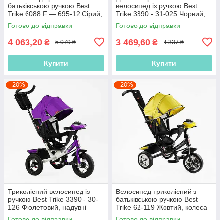
батьківською ручкою Best
велосипед із ручкою Best
Trike 6088 F — 695-12 Сірий,
Trike 3390 - 31-025 Чорний,
з поворотним сидінням,
надувні колеса, фара з USB,
Готово до відправки
Готово до відправки
надувні
пульт
4 063,20
3 469,60
₴
₴
5 079 ₴
4 337 ₴
Купити
Купити
–20%
–20%
Триколісний велосипед із
Велосипед триколісний з
ручкою Best Trike 3390 - 30-
батьківською ручкою Best
126 Фіолетовий, надувні
Trike 62-119 Жовтий, колеса
колеса, фара з USB, пульт
ПЕНА, фара, USB,
Готово до відправки
Готово до відправки