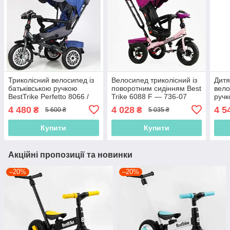
Триколісний велосипед із
Велосипед триколісний із
Дитя
батьківською ручкою
поворотним сидінням Best
вело
BestTrike Perfetto 8066 /
Trike 6088 F — 736-07
ручк
608-70 Синій, надувні
Фуксія, надувні колеса
8066
4 480
4 028
4 5
₴
₴
5 600 ₴
5 035 ₴
колеса
коле
Купити
Купити
Акційні пропозиції та новинки
–20%
–20%