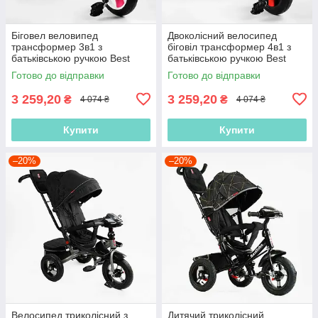
Біговел веловипед
Двоколісний велосипед
трансформер 3в1 з
біговіл трансформер 4в1 з
батьківською ручкою Best
батьківською ручкою Best
Trike 55475 колеса PU 10
Trike 23031 Червоний, 10
Готово до відправки
Готово до відправки
дюймів, Рожевий
дюймів
3 259,20
3 259,20
₴
₴
4 074 ₴
4 074 ₴
Купити
Купити
–20%
–20%
Велосипед триколісний з
Дитячий триколісний