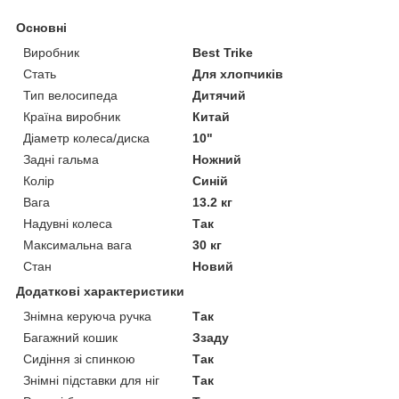
Основні
Виробник
Best Trike
Стать
Для хлопчиків
Тип велосипеда
Дитячий
Країна виробник
Китай
Діаметр колеса/диска
10"
Задні гальма
Ножний
Колір
Синій
Вага
13.2 кг
Надувні колеса
Так
Максимальна вага
30 кг
Стан
Новий
Додаткові характеристики
Знімна керуюча ручка
Так
Багажний кошик
Ззаду
Сидіння зі спинкою
Так
Знімні підставки для ніг
Так