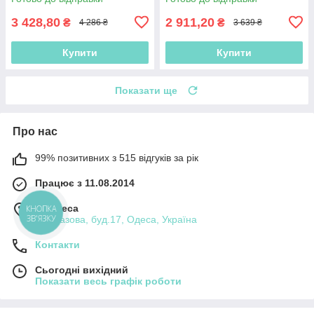
3 428,80
2 911,20
₴
₴
4 286 ₴
3 639 ₴
Купити
Купити
Показати ще
Про нас
99% позитивних з 515 відгуків за рік
Працює з 11.08.2014
м. Одеса
КНОПКА
ЗВ'ЯЗКУ
вул.Базова, буд.17, Одеса, Україна
Контакти
Сьогодні вихідний
Показати весь графік роботи