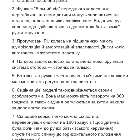
Сталева посилена рама.
Функція "Вільний хід" переднього колеса, яка
передбачає, що ноги дитини можуть залишатися на
педалях, положення яких зафіксоване. Водночас рух
велосипеда здійснюється за допомогою батьківської
ручки керування.
Прогумовані PU колеса на підшипниках мають
шумоізоляцію й амортизаційні властивості. Диски коліс
виготовлені з жорсткого пластику.
На двох задніх колесах встановлена нова, зручніша
система стопора — стоянкове гальмо.
Батьківська ручка телескопічна, з м'якими накладками
має можливість регулювання за висотою.
Сидіння цієї моделі також вирізняється своїми
особливостями. Вона має можливість повороту на 360
градусів, а також сидіння регулюється за кутом нахилу
за допомогою кнопки.
Складане кермо легко можна скласти й,
перевернувши сидіння на 180 градусів (щоб дитина
була обличчям до ручки батьківського керування),
опустити його спинку до горизонтального положення
(напівлежачи).