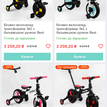
Біговел велосипед
Біговел велосипед
трансформер 3в1 з
трансформер 3в1 з
батьківською ручкою Best
батьківською ручкою Best
Trike 58195 колеса PU 10
Trike 56659 колеса PU 10
Готово до відправки
Готово до відправки
дюймів, Жовтий
дюймів, Блакитний
3 259,20
3 259,20
₴
₴
4 074 ₴
4 074 ₴
Купити
Купити
–20%
Топ продажів
–20%