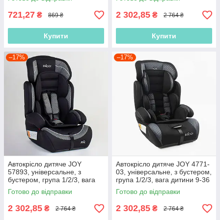
721,27
2 302,85
₴
₴
869 ₴
2 764 ₴
Купити
Купити
–17%
–17%
Автокрісло дитяче JOY
Автокрісло дитяче JOY 4771-
57893, універсальне, з
03, універсальне, з бустером,
бустером, група 1/2/3, вага
група 1/2/3, вага дитини 9-36
дитини 9-36 кг
кг
Готово до відправки
Готово до відправки
2 302,85
2 302,85
₴
₴
2 764 ₴
2 764 ₴