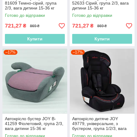
81609 Темно-сірий, група
52633 Сірий, група 2/3, вага
2/3, вага дитини 15-36 кг
дитини 15-36 кг
Готово до відправки
Готово до відправки
721,27
721,27
₴
₴
869 ₴
869 ₴
Купити
Купити
–17%
–17%
Автокрісло бустер JOY B-
Автокрісло дитяче JOY
41259 Фіолетовий, група 2/3,
49779, універсальне, з
вага дитини 15-36 кг
бустером, група 1/2/3, вага
дитини 9-36 кг
Готово до відправки
Готово до відправки