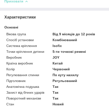
Приховати
Характеристики
Основні
Вікова група
Від 9 місяців до 12 років
Спосіб установки
Комбінований
Система кріплення
Isofix
Точки кріплення дитини
5-ти точкові ремені
Виробник
JOY
Країна виробник
Китай
Колір
Червоний
Регулювання спинки
По куту нахилу
Підголовник
Регульований
Анатомічна подушка
Так
Захист від бічних ударів
Так
Поворотний механізм
Так
Стан
Новий