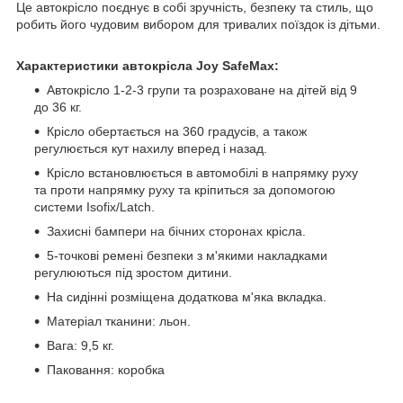
Це автокрісло поєднує в собі зручність, безпеку та стиль, що
робить його чудовим вибором для тривалих поїздок із дітьми.
Характеристики автокрісла Joy SafeMax:
Автокрісло 1-2-3 групи та розраховане на дітей від 9
до 36 кг.
Крісло обертається на 360 градусів, а також
регулюється кут нахилу вперед і назад.
Крісло встановлюється в автомобілі в напрямку руху
та проти напрямку руху та кріпиться за допомогою
системи Isofix/Latch.
Захисні бампери на бічних сторонах крісла.
5-точкові ремені безпеки з м'якими накладками
регулюються під зростом дитини.
На сидінні розміщена додаткова м'яка вкладка.
Матеріал тканини: льон.
Вага: 9,5 кг.
Паковання: коробка