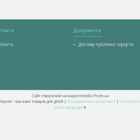
оплата
Документи
оплата
Договір публічної оферти
Сайт створений на маркетплейсі
Prom.ua
💥 ALL-BABY - інтернет - магазин товарів для дітей |
Поскаржитися на контент
|
Політика к
Select Language
▼