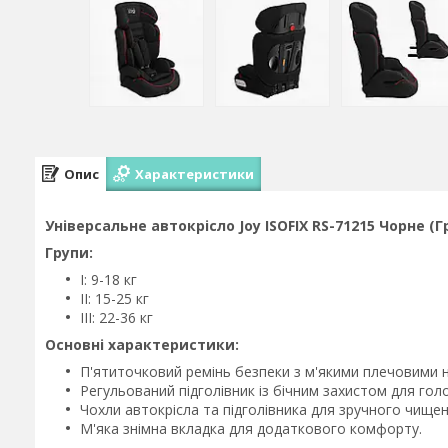
Опис
Характеристики
Універсальне автокрісло Joy ISOFIX RS-71215 Чорне (Груп
Групи:
I: 9-18 кг
II: 15-25 кг
III: 22-36 кг
Основні характеристики:
П'ятиточковий ремінь безпеки з м'якими плечовими 
Регульований підголівник із бічним захистом для гол
Чохли автокрісла та підголівника для зручного чищен
М'яка знімна вкладка для додаткового комфорту.