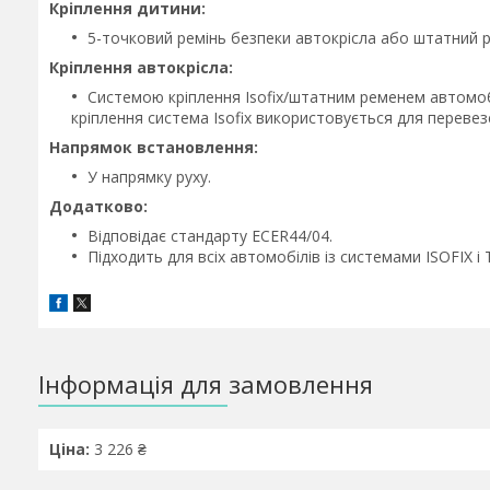
Кріплення дитини:
5-точковий ремінь безпеки автокрісла або штатний р
Кріплення автокрісла:
Системою кріплення Isofix/штатним ременем автомобі
кріплення система Isofix використовується для перевезе
Напрямок встановлення:
У напрямку руху.
Додатково:
Відповідає стандарту ECER44/04.
Підходить для всіх автомобілів із системами ISOFIX і 
Інформація для замовлення
Ціна:
3 226 ₴