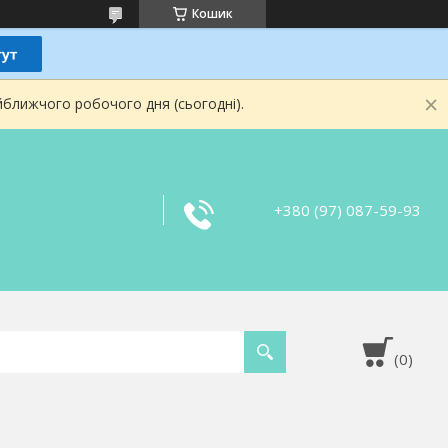
Кошик
йближчого робочого дня (сьогодні).
+380 (97) 087-59-93