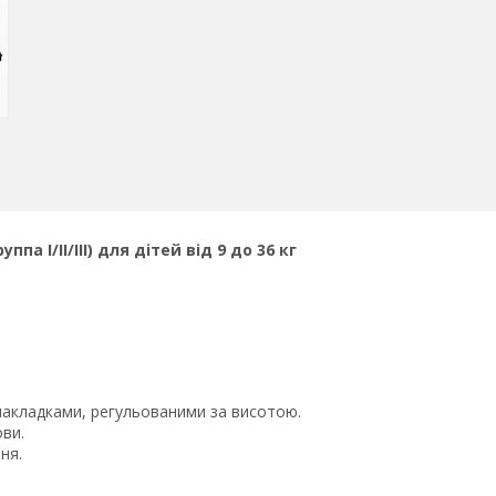
па I/II/III) для дітей від 9 до 36 кг
накладками, регульованими за висотою.
ови.
ня.