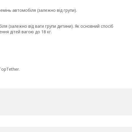
емінь автомобіля (залежно від групи).
ля (залежно від ваги групи дитини). Як основний спосіб
ння дітей вагою до 18 кг.
TopTether.