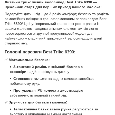
Дитячий триколісний велосипед Best Trike 6390 —
ідеальний старт для перших пригод вашого малюка!
Подаруйте дитині від 1 до 3 років комфорт, безпеку та радість
самостійних поїздок із трансформованим велосипедом Best
Trike 6390! Цей універсальний транспорт росте разом із
вашим малюком: завдяки знімним елементам він легко
перетворюється зі зручної прогулянкової моделі для
найменших у класичний триколісний велосипед для дітей
старшого віку.
Головні переваги Best Trike 6390:
✅
Максимальна безпека:
3-точковий ремінь
и
знімний бампер з
екошкіри
надійно фіксують дитину.
Стоянкове гальмо
на задніх колесах запобігає
небажаному руху.
Прогумовані PU-колеса
з амортизацією
забезпечують плавний і тихий хід.
✅
Зручність для батьків і малюка:
Телескопічна батьківська ручка
регулюється за
висотою й обладнана м'якими накладками.