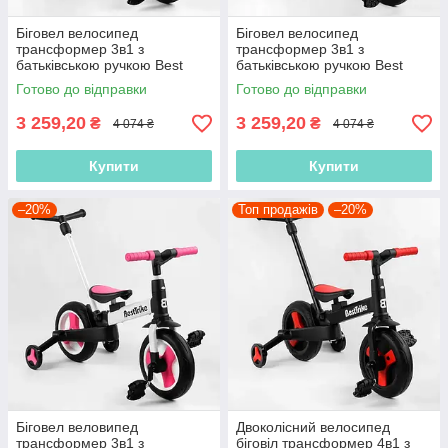
Біговел велосипед
Біговел велосипед
трансформер 3в1 з
трансформер 3в1 з
батьківською ручкою Best
батьківською ручкою Best
Trike 58195 колеса PU 10
Trike 56659 колеса PU 10
Готово до відправки
Готово до відправки
дюймів, Жовтий
дюймів, Блакитний
3 259,20
3 259,20
₴
₴
4 074 ₴
4 074 ₴
Купити
Купити
–20%
Топ продажів
–20%
Біговел веловипед
Двоколісний велосипед
трансформер 3в1 з
біговіл трансформер 4в1 з