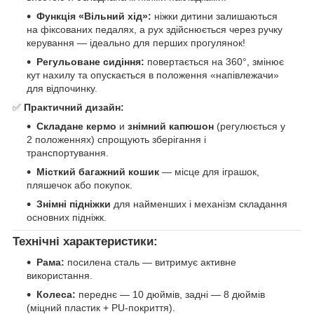
Функція «Вільний хід»:
ніжки дитини залишаються
на фіксованих педалях, а рух здійснюється через ручку
керування — ідеально для перших прогулянок!
Регульоване сидіння:
повертається на 360°, змінює
кут нахилу та опускається в положення «напівлежачи»
для відпочинку.
✅
Практичний дизайн:
Складане кермо
и
знімний капюшон
(регулюється у
2 положеннях) спрощують зберігання і
транспортування.
Місткий багажний кошик
— місце для іграшок,
пляшечок або покупок.
Знімні підніжки
для найменших і механізм складання
основних підніжк.
Технічні характеристики:
Рама:
посилена сталь — витримує активне
використання.
Колеса:
переднє — 10 дюймів, задні — 8 дюймів
(міцний пластик + PU-покриття).