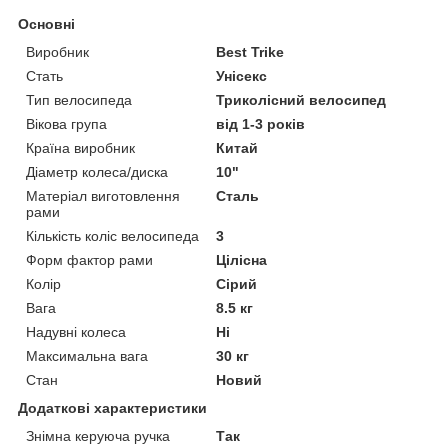
Основні
Виробник
Best Trike
Стать
Унісекс
Тип велосипеда
Триколісний велосипед
Вікова група
від 1-3 років
Країна виробник
Китай
Діаметр колеса/диска
10"
Матеріал виготовлення
Сталь
рами
Кількість коліс велосипеда
3
Форм фактор рами
Цілісна
Колір
Сірий
Вага
8.5 кг
Надувні колеса
Ні
Максимальна вага
30 кг
Стан
Новий
Додаткові характеристики
Знімна керуюча ручка
Так