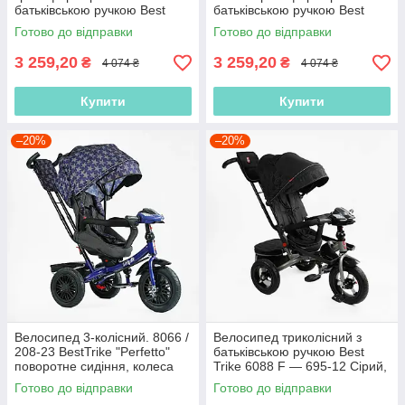
батьківською ручкою Best
батьківською ручкою Best
Trike 55475 колеса PU 10
Trike 23031 Червоний, 10
Готово до відправки
Готово до відправки
дюймів, Рожевий
дюймів
3 259,20
3 259,20
₴
₴
4 074 ₴
4 074 ₴
Купити
Купити
–20%
–20%
Велосипед 3-колісний. 8066 /
Велосипед триколісний з
208-23 BestTrike "Perfetto"
батьківською ручкою Best
поворотне сидіння, колеса
Trike 6088 F — 695-12 Сірий,
гумові надувні,
з поворотним сидінням,
Готово до відправки
Готово до відправки
надувні