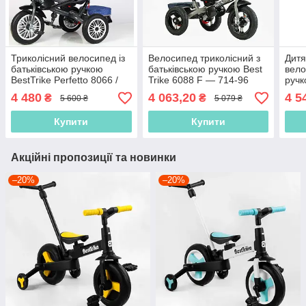
Триколісний велосипед із
Велосипед триколісний з
Дитя
батьківською ручкою
батьківською ручкою Best
вело
BestTrike Perfetto 8066 /
Trike 6088 F — 714-96
ручк
608-70 Синій, надувні
Джинс, з поворотним
8066
4 480
4 063,20
4 5
₴
₴
5 600 ₴
5 079 ₴
колеса
сидінням, надувні
коле
Купити
Купити
Акційні пропозиції та новинки
–20%
–20%