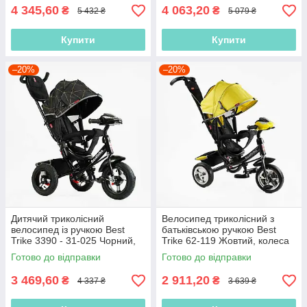
4 345,60
4 063,20
₴
₴
5 432 ₴
5 079 ₴
Купити
Купити
–20%
–20%
Дитячий триколісний
Велосипед триколісний з
велосипед із ручкою Best
батьківською ручкою Best
Trike 3390 - 31-025 Чорний,
Trike 62-119 Жовтий, колеса
надувні колеса, фара з USB,
ПЕНА, фара, USB,
Готово до відправки
Готово до відправки
пульт
3 469,60
2 911,20
₴
₴
4 337 ₴
3 639 ₴