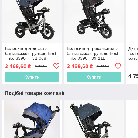
Велосипед коляска з
Велосипед триколісний із
Дитя
батьківською ручкою Best
батьківською ручкою Best
вело
Trike 3390 — 32-068
Trike 3390 - 39-211
бать
Джинс, надувні колеса,
Чорний, надувні колеса,
Best
3 469,60
3 469,60
₴
₴
4 337 ₴
4 337 ₴
фара з USB, пульт
фара USB, пульт
18-6
4 7
Купити
Купити
Подібні товари компанії