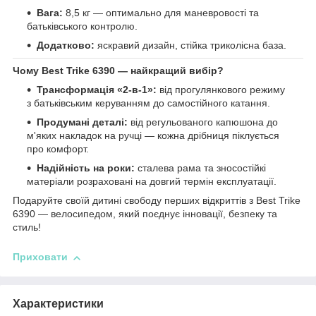
Вага:
8,5 кг — оптимально для маневровості та
батьківського контролю.
Додатково:
яскравий дизайн, стійка триколісна база.
Чому Best Trike 6390 — найкращий вибір?
Трансформація «2-в-1»:
від прогулянкового режиму
з батьківським керуванням до самостійного катання.
Продумані деталі:
від регульованого капюшона до
м'яких накладок на ручці — кожна дрібниця піклується
про комфорт.
Надійність на роки:
сталева рама та зносостійкі
матеріали розраховані на довгий термін експлуатації.
Подаруйте своїй дитині свободу перших відкриттів з Best Trike
6390 — велосипедом, який поєднує інновації, безпеку та
стиль!
Приховати
Характеристики