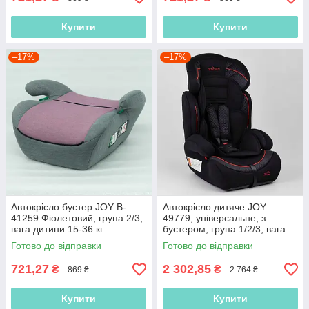
Купити
Купити
–17%
–17%
Автокрісло бустер JOY B-
Автокрісло дитяче JOY
41259 Фіолетовий, група 2/3,
49779, універсальне, з
вага дитини 15-36 кг
бустером, група 1/2/3, вага
дитини 9-36 кг
Готово до відправки
Готово до відправки
721,27
2 302,85
₴
₴
869 ₴
2 764 ₴
Купити
Купити