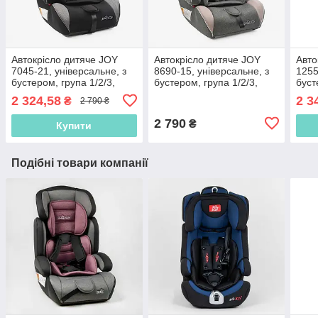
Автокрісло дитяче JOY
Автокрісло дитяче JOY
Авто
7045-21, універсальне, з
8690-15, універсальне, з
1255
бустером, група 1/2/3,
бустером, група 1/2/3,
буст
вага дитини 9-36 кг
вага дитини 9-36 кг
вага
2 324,58
2 3
₴
2 790 ₴
2 790
₴
Купити
Подібні товари компанії