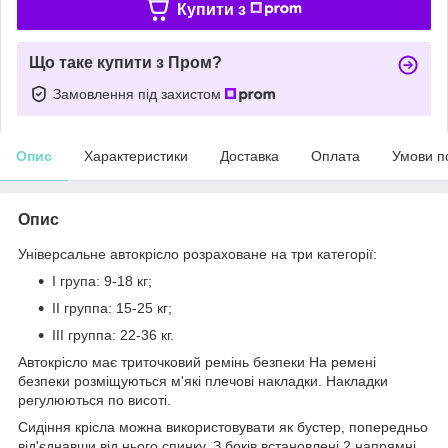
Купити з
Що таке купити з Пром?
Замовлення під захистом
Опис
Характеристики
Доставка
Оплата
Умови п
Опис
Універсальне автокрісло розраховане на три категорії:
I група: 9-18 кг;
ІІ группа: 15-25 кг;
ІІІ группа: 22-36 кг.
Автокрісло має триточковий ремінь безпеки На ремені
безпеки розміщуються м'які плечові накладки. Накладки
регулюються по висоті.
Сидіння крісла можна використовувати як бустер, попередньо
від'єднавши від нього спинку. З боків встановлені 2 напрямні