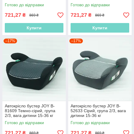
Готово до відправки
Готово до відправки
721,27
721,27
₴
₴
869 ₴
869 ₴
Купити
Купити
–17%
–17%
Автокрісло бустер JOY B-
Автокрісло бустер JOY B-
81609 Темно-сірий, група
52633 Сірий, група 2/3, вага
2/3, вага дитини 15-36 кг
дитини 15-36 кг
Готово до відправки
Готово до відправки
721,27
721,27
₴
₴
869 ₴
869 ₴