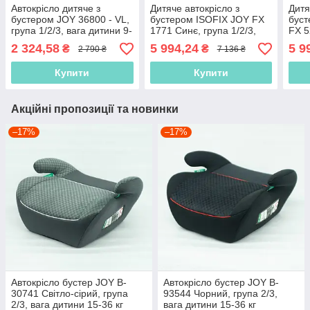
Автокрісло дитяче з
Дитяче автокрісло з
Дитя
бустером JOY 36800 - VL,
бустером ISOFIX JOY FX
буст
група 1/2/3, вага дитини 9-
1771 Синє, група 1/2/3,
FX 5
36 кг
вага 9-36 кг, від 9 місяців
9-36 
2 324,58
5 994,24
5 9
₴
₴
2 790 ₴
7 136 ₴
до 12 років
рокі
Купити
Купити
Акційні пропозиції та новинки
–17%
–17%
Автокрісло бустер JOY B-
Автокрісло бустер JOY B-
30741 Світло-сірий, група
93544 Чорний, група 2/3,
2/3, вага дитини 15-36 кг
вага дитини 15-36 кг