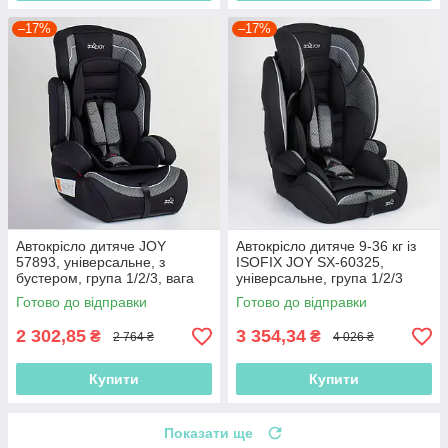
–17%
–17%
Автокрісло дитяче JOY
Автокрісло дитяче 9-36 кг із
57893, універсальне, з
ISOFIX JOY SX-60325,
бустером, група 1/2/3, вага
універсальне, група 1/2/3
дитини 9-36 кг
Готово до відправки
Готово до відправки
2 302,85
3 354,34
₴
₴
2 764 ₴
4 026 ₴
Купити
Купити
Показати ще