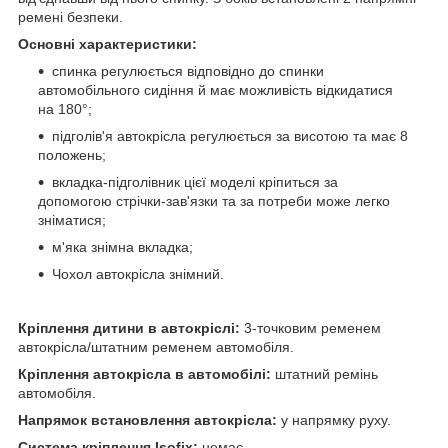
ремені безпеки.
Основні характеристики:
спинка регулюється відповідно до спинки
автомобільного сидіння й має можливість відкидатися
на 180°;
підголів'я автокрісла регулюється за висотою та має 8
положень;
вкладка-підголівник цієї моделі кріпиться за
допомогою стрічки-зав'язки та за потреби може легко
зніматися;
м'яка знімна вкладка;
Чохол автокрісла знімний.
Кріплення дитини в автокріслі:
3-точковим ременем
автокрісла/штатним ременем автомобіля.
Кріплення автокрісла в автомобілі:
штатний ремінь
автомобіля.
Напрямок встановлення автокрісла:
у напрямку руху.
Система кріплення Isofix:
немає.