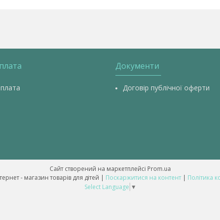
оплата
Документи
оплата
Договір публічної оферти
Сайт створений на маркетплейсі
Prom.ua
💥 ALL-BABY - інтернет - магазин товарів для дітей |
Поскаржитися на контент
|
Політика к
Select Language
▼