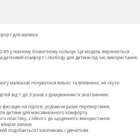
омфорт для малюка
-85 у ніжному блакитному кольорі. Ця модель вирізняється
додатковий комфорт і свободу для дитини під час використання.
огу малюкові почуватися вільно та впевнено, не скуто
ей від 1 до 3 років з урахуванням їх анатомічних
 фіксацію на підлозі, усуваючи ризик перевертання.
тіла дитини для максимального комфорту.
ого пластику, стійкого до щоденного використання.
 вбирає запахи.
ий подобається і хлопчикам, і дівчаткам.