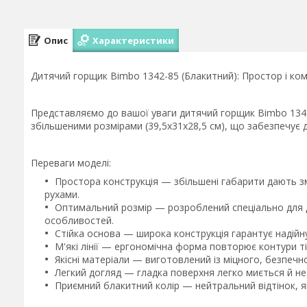
Опис
Характеристики
Дитячий горщик Bimbo 1342-85 (Блакитний): Простор і к
Представляємо до вашої уваги дитячий горщик Bimbo 1342
збільшеними розмірами (39,5х31х28,5 см), що забезпечує 
Переваги моделі:
Простора конструкція — збільшені габарити дають зм
рухами.
Оптимальний розмір — розроблений спеціально для діт
особливостей.
Стійка основа — широка конструкція гарантує надійну
М'які лінії — ергономічна форма повторює контури 
Якісні матеріали — виготовлений із міцного, безпечн
Легкий догляд — гладка поверхня легко миється й не
Приємний блакитний колір — нейтральний відтінок, як