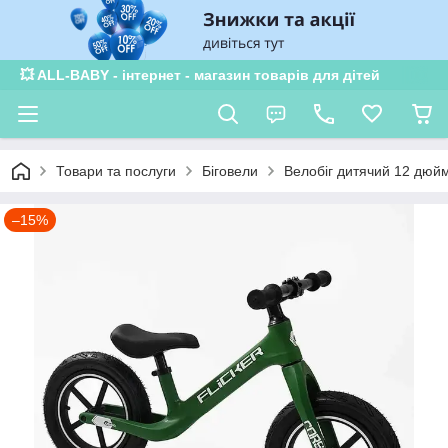
💥 ALL-BABY - інтернет - магазин товарів для дітей
Товари та послуги
Біговели
Велобіг дитячий 12 дюйм
–15%