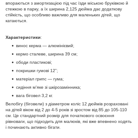
впораються з амортизацією під час їзди міською бруківкою й
стежкою в парку, а їх ширина 2,125 дюйма дає додаткову
стійкість, що особливо важливо для маленьких дітей, що
катаються.
Характеристики
:
винос керма — алюмінієвий;
кермо сталеве, ширина 39 см;
ободи пластикові;
покришки гумові 12”;
матеріал грипс — гума;
сидіння м'яке зі шкірозамінника;
вага біговел 3,2 кг.
Велобігу (біговели) з діаметром коліс 12 дюймів розраховані
на дітей віком від 2 до 4-5 років зі зростом від 85 до 105-110
см. Це стандартний розмір для початкового освоєння
рівноваги, що підходить для малюків, які вже впевнено ходять
і починають активно бігати.