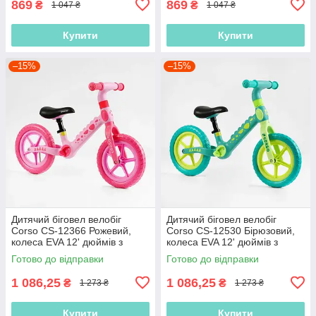
869
869
₴
₴
1 047 ₴
1 047 ₴
Купити
Купити
–15%
–15%
Дитячий біговел велобіг
Дитячий біговел велобіг
Corso CS-12366 Рожевий,
Corso CS-12530 Бірюзовий,
колеса EVA 12' дюймів з
колеса EVA 12' дюймів з
нейлоновою рамою та
нейлоновою рамою та
Готово до відправки
Готово до відправки
вилкою
вилкою
1 086,25
1 086,25
₴
₴
1 273 ₴
1 273 ₴
Купити
Купити