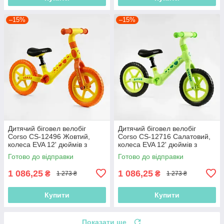
–15%
–15%
Дитячий біговел велобіг
Дитячий біговел велобіг
Corso CS-12496 Жовтий,
Corso CS-12716 Салатовий,
колеса EVA 12' дюймів з
колеса EVA 12' дюймів з
нейлоновою рамою та
нейлоновою рамою та
Готово до відправки
Готово до відправки
вилкою
вилкою
1 086,25
1 086,25
₴
₴
1 273 ₴
1 273 ₴
Купити
Купити
Показати ще