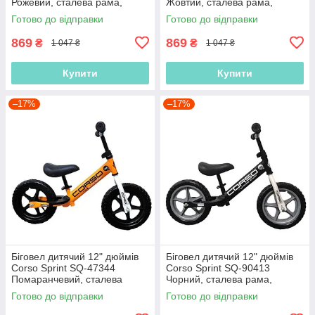
Рожевий, сталева рама,
Жовтий, сталева рама,
колеса EVA (піна), підставка
колеса EVA (піна), підставка
Готово до відправки
Готово до відправки
для ніжок, Велобіг
для ніжок, Біговел
869
869
₴
₴
1 047 ₴
1 047 ₴
Купити
Купити
–17%
–17%
Біговел дитячий 12" дюймів
Біговел дитячий 12" дюймів
Corso Sprint SQ-47344
Corso Sprint SQ-90413
Помаранчевий, сталева
Чорний, сталева рама,
рама, колеса EVA (піна),
колеса EVA (піна), підставка
Готово до відправки
Готово до відправки
підставка для ніжок, велобіг
для ніжок, велобіг