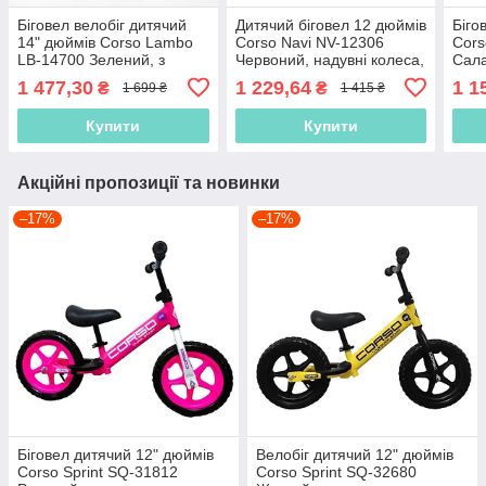
Біговел велобіг дитячий
Дитячий біговел 12 дюймів
Біго
14" дюймів Corso Lambo
Corso Navi NV-12306
Cors
LB-14700 Зелений, з
Червоний, надувні колеса,
Сала
ручним гальмом,
підніжка, підставка для ніг,
нейл
1 477,30
1 229,64
1 1
₴
₴
1 699 ₴
1 415 ₴
надувними колесами
велобіг
Купити
Купити
Акційні пропозиції та новинки
–17%
–17%
Біговел дитячий 12" дюймів
Велобіг дитячий 12" дюймів
Corso Sprint SQ-31812
Corso Sprint SQ-32680