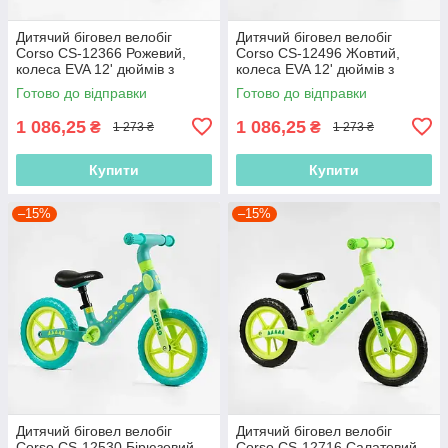
Дитячий біговел велобіг
Дитячий біговел велобіг
Corso CS-12366 Рожевий,
Corso CS-12496 Жовтий,
колеса EVA 12' дюймів з
колеса EVA 12' дюймів з
нейлоновою рамою та
нейлоновою рамою та
Готово до відправки
Готово до відправки
вилкою
вилкою
1 086,25
1 086,25
₴
₴
1 273 ₴
1 273 ₴
Купити
Купити
–15%
–15%
Дитячий біговел велобіг
Дитячий біговел велобіг
Corso CS-12530 Бірюзовий,
Corso CS-12716 Салатовий,