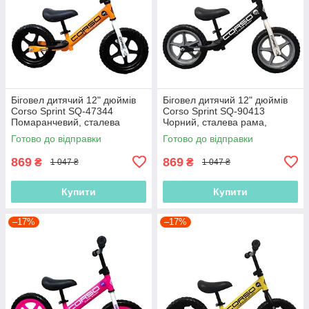
Біговел дитячий 12" дюймів
Біговел дитячий 12" дюймів
Corso Sprint SQ-47344
Corso Sprint SQ-90413
Помаранчевий, сталева
Чорний, сталева рама,
рама, колеса EVA (піна),
колеса EVA (піна), підставка
Готово до відправки
Готово до відправки
підставка для ніжок, велобіг
для ніжок, велобіг
869
869
₴
₴
1 047 ₴
1 047 ₴
Купити
Купити
–17%
–17%