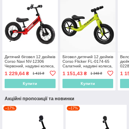
Дитячий біговел 12 дюймів
Біговел дитячий 12 дюймів
Вело
Corso Navi NV-12306
Corso Flicker FL-0174-65
дюйм
Червоний, надувні колеса,
Салатний, надувні колеса,
0228
підніжка, підставка для ніг,
нейлонова рама, Велобіг
коле
1 229,64
1 151,43
1 1
₴
₴
1 415 ₴
1 348 ₴
велобіг
Біго
Купити
Купити
Акційні пропозиції та новинки
–17%
–17%