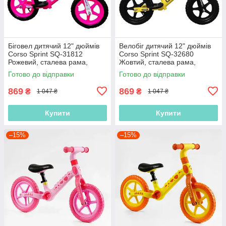
Біговел дитячий 12" дюймів
Велобіг дитячий 12" дюймів
Corso Sprint SQ-31812
Corso Sprint SQ-32680
Рожевий, сталева рама,
Жовтий, сталева рама,
колеса EVA (піна), підставка
колеса EVA (піна), підставка
Готово до відправки
Готово до відправки
для ніжок, Велобіг
для ніжок, Біговел
869
869
₴
₴
1 047 ₴
1 047 ₴
Купити
Купити
–15%
–15%