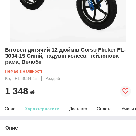
Біговел дитячий 12 дюймів Corso Flicker FL-
3034-15 Синій, надувні колеса, нейлонова
рама, Велобіг
Немає в наявності
Код: FL-3034-15
Роздріб
1 348
₴
Опис
Характеристики
Доставка
Оплата
Умови 
Опис