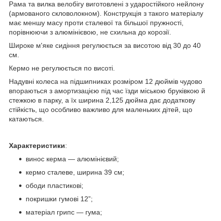
Рама та вилка велобігу виготовлені з ударостійкого нейлону
(армованого скловолокном). Конструкція з такого матеріалу
має меншу масу проти сталевої та більшої пружності,
порівнюючи з алюмінієвою, не схильна до корозії.
Широке м'яке сидіння регулюється за висотою від 30 до 40
см.
Кермо не регулюється по висоті.
Надувні колеса на підшипниках розміром 12 дюймів чудово
впораються з амортизацією під час їзди міською бруківкою й
стежкою в парку, а їх ширина 2,125 дюйма дає додаткову
стійкість, що особливо важливо для маленьких дітей, що
катаються.
Характеристики
:
винос керма — алюмінієвий;
кермо сталеве, ширина 39 см;
ободи пластикові;
покришки гумові 12”;
матеріал грипс — гума;