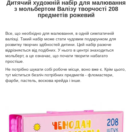
Дитячий художній набір для малювання
з мольбертом Валізу творчості 208
предметів рожевий
Все, що необхідно для малювання, в одній симпатичній
валізці. Такий набір може стати чудовим подарунком для
розвитку творчих здібностей дитини. Цей набір разюче
відрізняється від подібних. У нього в центрі знаходиться
мольберт, а це означає, що почати творити набагато
простіше.
Не потрібно шукати собі робоче місце, воно вже є. Крім цього,
тут міститься безліч потрібних предметів - фломастери,
фарби, пастель, воскова крейда і інше.