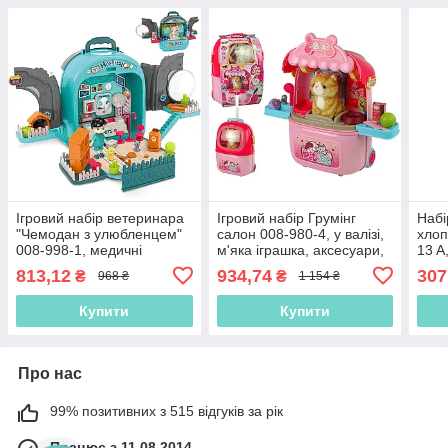
Ігровий набір ветеринара
Ігровий набір Грумінг
Набі
"Чемодан з улюбленцем"
салон 008-980-4, у валізі,
хлоп
008-998-1, медичні
м'яка іграшка, аксесуари,
13 A
предмети
полички, приладдя
мех
813,12
934,74
307
₴
₴
968 ₴
1 154 ₴
Купити
Купити
Про нас
99% позитивних з 515 відгуків за рік
Працює з 11.08.2014