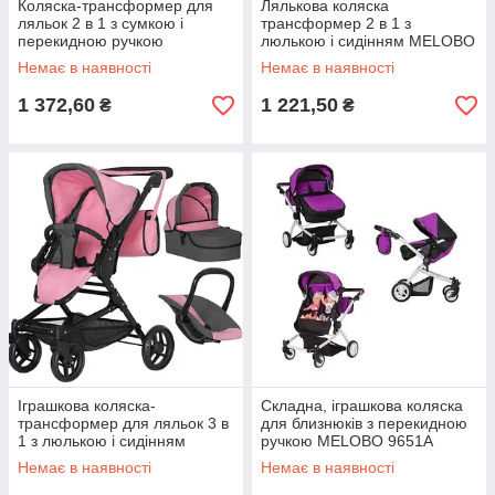
Коляска-трансформер для
Лялькова коляска
ляльок 2 в 1 з сумкою і
трансформер 2 в 1 з
перекидною ручкою
люлькою і сидінням MELOBO
CARRELLO MAESTRO 9651B
9651B PINK CARRELLO
Немає в наявності
Немає в наявності
DEEP RED, червоний
MAESTRO, колір рожевий
1 372,60
1 221,50
₴
₴
Іграшкова коляска-
Складна, іграшкова коляска
трансформер для ляльок 3 в
для близнюків з перекидною
1 з люлькою і сидінням
ручкою MELOBO 9651A
MELOBO 9636 PINK
PURPLE, колір фіолетовий
Немає в наявності
Немає в наявності
CARRELLO MAGIA , рожева