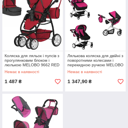
Коляска для ляльок і пупсів з
Лялькова коляска для двійні з
прогулянковим блоком і
поворотними колесами і
люлькою MELOBO 9662 RED
перекидною ручкою MELOBO
2в1 CARRELLO AVANTI,
9651A HOT PINK, колір
Немає в наявності
Немає в наявності
червона
рожевий
1 487
1 347,90
₴
₴