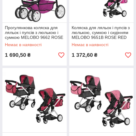
Прогулянкова коляска для
Коляска для ляльок і пупсів з
ляльок і пупсів з люлькою і
люлькою, сумкою і сидінням
сумкою MELOBO 9662 ROSE
MELOBO 9651B ROSE RED
RED 2в1 CARRELLO AVANTI,
CARRELLO MAESTRO,
Немає в наявності
Немає в наявності
малинова
малинова
1 690,50
1 372,60
₴
₴