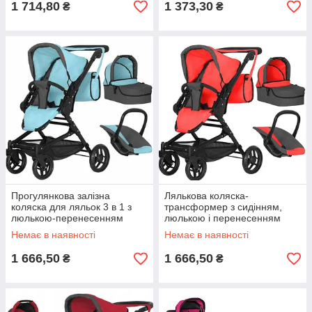
1 714,80
1 373,30
₴
₴
Прогулянкова залізна
Лялькова коляска-
коляска для ляльок 3 в 1 з
трансформер з сидінням,
люлькою-перенесенням
люлькою і перенесенням
MELOBO 9636 BLUE
MELOBO 9636 RED
Немає в наявності
Немає в наявності
CARRELLO MAGIA , блакитна
CARRELLO MAGIA, колір
червоний
1 666,50
1 666,50
₴
₴