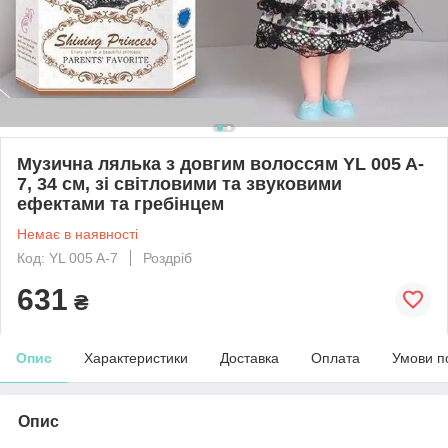
Музична лялька з довгим волоссям YL 005 A-
7, 34 см, зі світловими та звуковими
ефектами та гребінцем
Немає в наявності
Код: YL 005 A-7
Роздріб
631
₴
Опис
Характеристики
Доставка
Оплата
Умови п
Опис