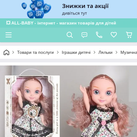
💥 ALL-BABY - інтернет - магазин товарів для дітей
Товари та послуги
Іграшки дитячі
Ляльки
Музична