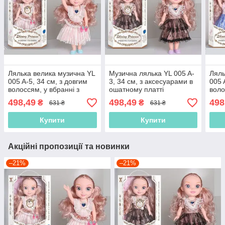
Лялька велика музична YL
Музична лялька YL 005 A-
Ляль
005 A-5, 34 см, з довгим
3, 34 см, з аксесуарами в
005 
волоссям, у вбранні з
ошатному платті
воло
аксесуарами
498,49
498,49
498
₴
₴
631 ₴
631 ₴
Купити
Купити
Акційні пропозиції та новинки
–21%
–21%