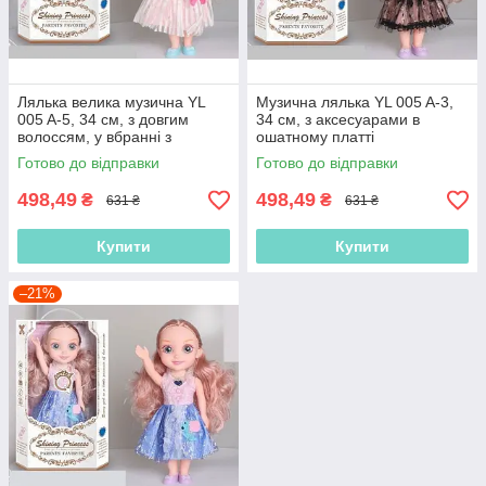
Лялька велика музична YL
Музична лялька YL 005 A-3,
005 A-5, 34 см, з довгим
34 см, з аксесуарами в
волоссям, у вбранні з
ошатному платті
аксесуарами
Готово до відправки
Готово до відправки
498,49
498,49
₴
₴
631 ₴
631 ₴
Купити
Купити
–21%