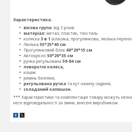
Характеристика:
вікова група
: від 3 років
матеріал:
метал, пластик, текстиль
коляска
3 в 1
(класика, прогулянкова, люлька-перено
Люлька
55*25*40 см
Прогулянковий блок
60*20*15 см
Автокрісло
50*20*35 см
ручка регульована
59-84 см
поворотні колеса,
кошик
ремінь безпеки,
регульована ручка
та кут нахилу сидіння,
складаний капюшон.
*** Характеристики та комплектація товару можуть незн
несе відповідальності за зміни, внесені виробником.