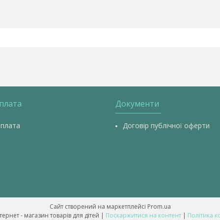
оплата
Документи
оплата
Договір публічної оферти
Сайт створений на маркетплейсі
Prom.ua
💥 ALL-BABY - інтернет - магазин товарів для дітей |
Поскаржитися на контент
|
Політика к