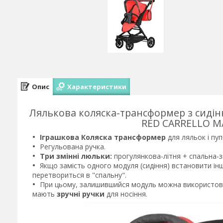
Опис
Характеристики
Лялькова коляска-трансформер з сиді
RED CARRELLO MA
Іграшкова Коляска трансформер
для ляльок і пуп
Регульована ручка.
Три змінні люльки:
прогулянкова-літня + спальна-з
Якщо замість одного модуля (сидіння) встановити інш
перетвориться в "спальну".
При цьому, залишившийся модуль можна використов
мають
зручні ручки
для носіння.