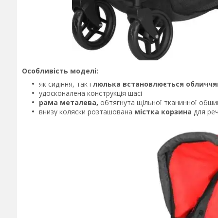
Особливість моделі:
як сидіння, так і
люлька встановлюється обличчя
удосконалена конструкція шасі
рама металева,
обтягнута щільної тканинної обш
внизу коляски розташована
містка корзина
для реч