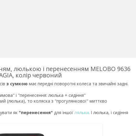
нням, люлькою і перенесенням MELOBO 9636
GIA, колір червоний
сів
з сумкою
має передні поворотні колеса та звичайні задні.
имова" і "перенесення: люлька + сидіння"
ий (люлька), то коляска з "прогулянкової" миттєво
увати як
"перенесення"
для іншої
ляльки
. І люлька, і сидіння