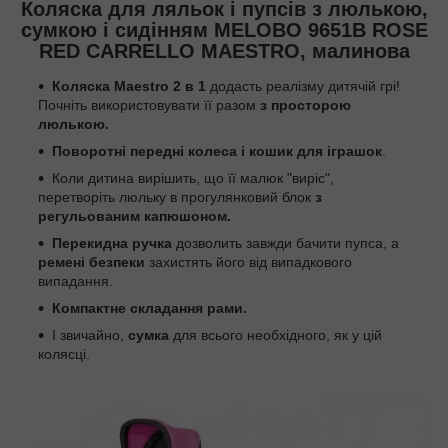
Коляска для ляльок і пупсів з люлькою,
сумкою і сидінням MELOBO 9651B ROSE
RED CARRELLO MAESTRO, малинова
Коляска Maestro 2 в 1
додасть реалізму дитячій грі!
Почніть використовувати її разом
з просторою
люлькою.
Поворотні передні колеса і кошик для іграшок
.
Коли дитина вирішить, що її малюк "виріс",
перетворіть люльку в прогулянковий блок
з
регульованим капюшоном.
Перекидна ручка
дозволить завжди бачити пупса, а
ремені безпеки
захистять його від випадкового
випадання.
Компактне складання рами.
І звичайно,
сумка
для всього необхідного, як у цій
колясці.