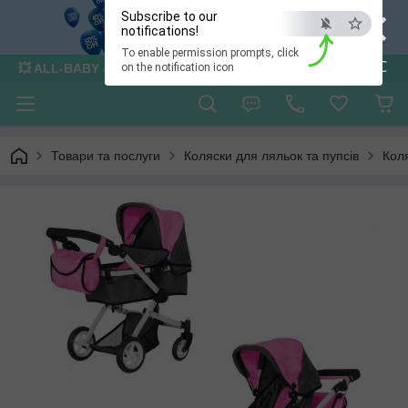
×
Subscribe to our
notifications!
To enable permission prompts, click
ESC
💥 ALL-BABY - інтернет - магазин товарів для дітей
on the notification icon
Товари та послуги
Коляски для ляльок та пупсів
Кол