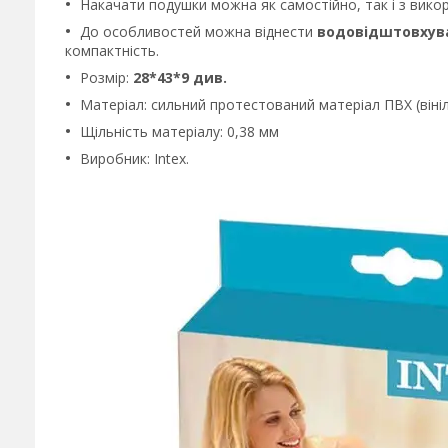
Накачати подушки можна як самостійно, так і з вико
До особливостей можна віднести
водовідштовхува
компактність.
Розмір:
28*43*9 див.
Матеріал: сильний протестований матеріал ПВХ (вініл
Щільність матеріалу: 0,38 мм
Виробник: Intex.