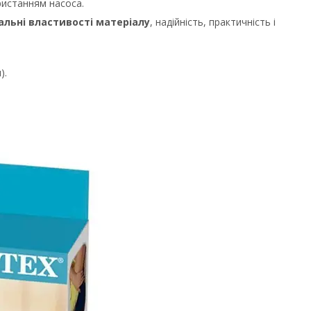
ристанням насоса.
льні властивості матеріалу
, надійність, практичність і
).