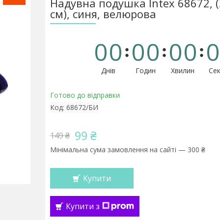
Надувна подушка Intex 68672, 
см), синя, велюрова
0
0
0
0
0
0
0
Днів
Годин
Хвилин
Сек
Готово до відправки
Код:
68672/БИ
99 ₴
149 ₴
Мінімальна сума замовлення на сайті — 300 ₴
Купити
Купити з