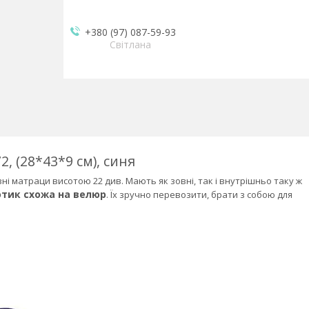
+380 (97) 087-59-93
Світлана
, (28*43*9 см), синя
ні матраци висотою 22 див. Мають як зовні, так і внутрішньо таку ж
дотик схожа на велюр
. Їх зручно перевозити, брати з собою для